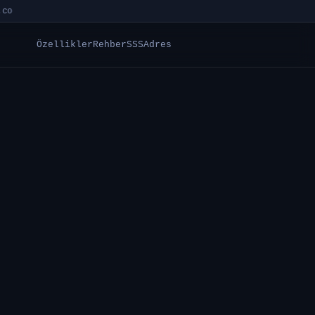
o
Özellikler
Rehber
SSS
Adres