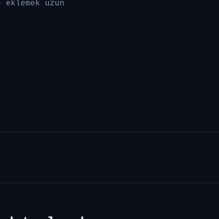
e eklemek uzun