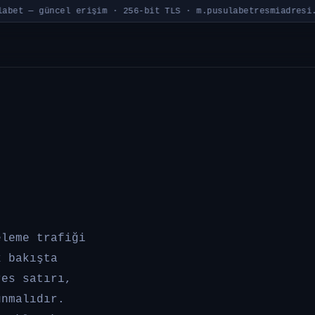
bet — güncel erişim · 256-bit TLS · m.pusulabetresmiadresi.c
eleme trafiği
k bakışta
res satırı,
unmalıdır.