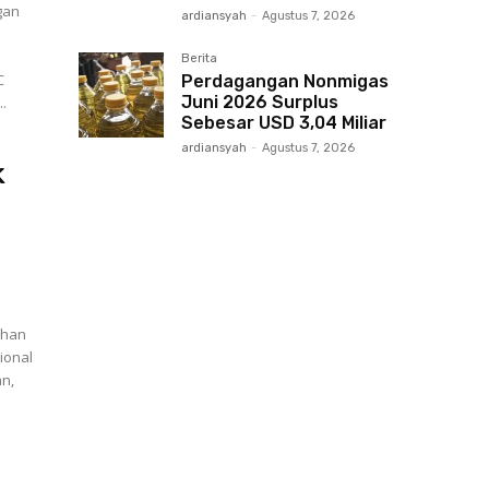
gan
ardiansyah
-
Agustus 7, 2026
Berita
C
Perdagangan Nonmigas
Juni 2026 Surplus
.
Sebesar USD 3,04 Miliar
ardiansyah
-
Agustus 7, 2026
k
uhan
ional
an,