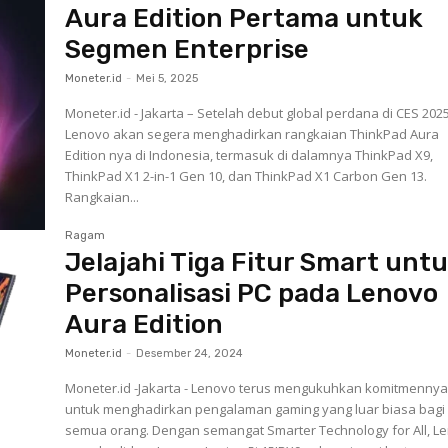
Aura Edition Pertama untuk
Segmen Enterprise
Moneter.id
-
Mei 5, 2025
Moneter.id - Jakarta – Setelah debut global perdana di CES 2025
Lenovo akan segera menghadirkan rangkaian ThinkPad Aura
Edition nya di Indonesia, termasuk di dalamnya ThinkPad X9,
ThinkPad X1 2-in-1 Gen 10, dan ThinkPad X1 Carbon Gen 13.
Rangkaian...
Ragam
Jelajahi Tiga Fitur Smart unt
Personalisasi PC pada Lenovo
Aura Edition
Moneter.id
-
Desember 24, 2024
Moneter.id -Jakarta - Lenovo terus mengukuhkan komitmenny
untuk menghadirkan pengalaman gaming yang luar biasa bagi
semua orang. Dengan semangat Smarter Technology for All, L