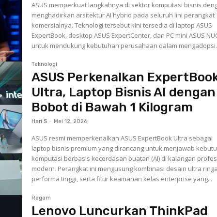
ASUS memperkuat langkahnya di sektor komputasi bisnis den
menghadirkan arsitektur AI hybrid pada seluruh lini perangkat
komersialnya. Teknologi tersebut kini tersedia di laptop ASUS
ExpertBook, desktop ASUS ExpertCenter, dan PC mini ASUS NU
untuk mendukung kebutuhan perusahaan dalam mengadopsi..
Teknologi
ASUS Perkenalkan ExpertBoo
Ultra, Laptop Bisnis AI dengan
Bobot di Bawah 1 Kilogram
Hari S
-
Mei 12, 2026
ASUS resmi memperkenalkan ASUS ExpertBook Ultra sebagai
laptop bisnis premium yang dirancang untuk menjawab kebut
komputasi berbasis kecerdasan buatan (AI) di kalangan profes
modern. Perangkat ini mengusung kombinasi desain ultra ring
performa tinggi, serta fitur keamanan kelas enterprise yang...
Ragam
Lenovo Luncurkan ThinkPad