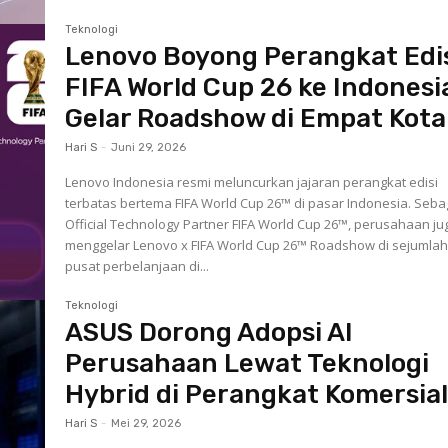
Teknologi
Lenovo Boyong Perangkat Edi
FIFA World Cup 26 ke Indonesi
Gelar Roadshow di Empat Kota
Hari S
-
Juni 29, 2026
Lenovo Indonesia resmi meluncurkan jajaran perangkat edisi
terbatas bertema FIFA World Cup 26™ di pasar Indonesia. Seba
Official Technology Partner FIFA World Cup 26™, perusahaan ju
menggelar Lenovo x FIFA World Cup 26™ Roadshow di sejumla
pusat perbelanjaan di...
Teknologi
ASUS Dorong Adopsi AI
Perusahaan Lewat Teknologi
Hybrid di Perangkat Komersia
Hari S
-
Mei 29, 2026