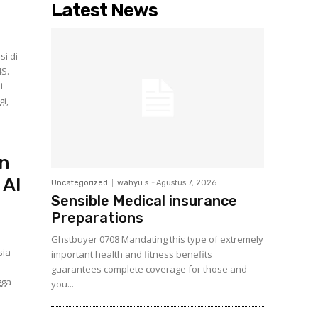
Latest News
i di
S.
i
i,
an
 AI
Uncategorized
wahyu s
-
Agustus 7, 2026
Sensible Medical insurance
Preparations
Ghstbuyer 0708 Mandating this type of extremely
sia
important health and fitness benefits
guarantees complete coverage for those and
gga
you...