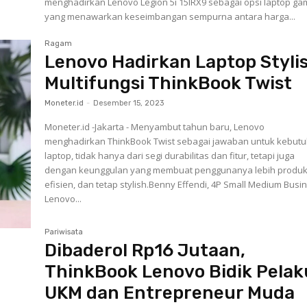
menghadirkan Lenovo Legion 5i 15IRX9 sebagai opsi laptop ga
yang menawarkan keseimbangan sempurna antara harga...
Ragam
Lenovo Hadirkan Laptop Styli
Multifungsi ThinkBook Twist
Moneter.id
-
Desember 15, 2023
Moneter.id -Jakarta - Menyambut tahun baru, Lenovo
menghadirkan ThinkBook Twist sebagai jawaban untuk kebut
laptop, tidak hanya dari segi durabilitas dan fitur, tetapi juga
dengan keunggulan yang membuat penggunanya lebih produkt
efisien, dan tetap stylish.Benny Effendi, 4P Small Medium Busi
Lenovo...
Pariwisata
Dibaderol Rp16 Jutaan,
ThinkBook Lenovo Bidik Pelak
UKM dan Entrepreneur Muda