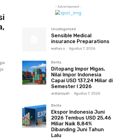
- Advertisement -
si
a,
Uncategorized
Sensible Medical
insurance Preparations
wahyu s
-
Agustus 7, 2026
gai
Berita
Ditopang Impor Migas,
ga
Nilai Impor Indonesia
h
Capai USD 137,24 Miliar di
Semester I 2026
ardiansyah
-
Agustus 7, 2026
Berita
Ekspor Indonesia Juni
2026 Tembus USD 25,46
l
Miliar Naik 8,84%
Dibanding Juni Tahun
Lalu