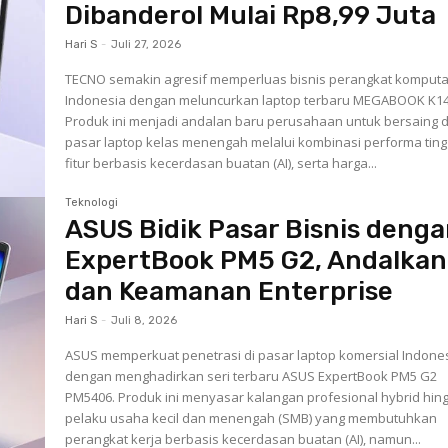
Dibanderol Mulai Rp8,99 Juta
Hari S
-
Juli 27, 2026
TECNO semakin agresif memperluas bisnis perangkat komputas
Indonesia dengan meluncurkan laptop terbaru MEGABOOK K14
Produk ini menjadi andalan baru perusahaan untuk bersaing d
pasar laptop kelas menengah melalui kombinasi performa tingg
fitur berbasis kecerdasan buatan (AI), serta harga...
Teknologi
ASUS Bidik Pasar Bisnis deng
ExpertBook PM5 G2, Andalkan
dan Keamanan Enterprise
Hari S
-
Juli 8, 2026
ASUS memperkuat penetrasi di pasar laptop komersial Indone
dengan menghadirkan seri terbaru ASUS ExpertBook PM5 G2
PM5406. Produk ini menyasar kalangan profesional hybrid hin
pelaku usaha kecil dan menengah (SMB) yang membutuhkan
perangkat kerja berbasis kecerdasan buatan (AI), namun...