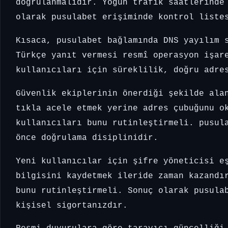
doğrulanmalıdır. Yoğun trafik saatlerinde
olarak pusulabet erişiminde kontrol liste
Kısaca, pusulabet bağlamında DNS yayılım 
Türkçe yanıt vermesi resmî operasyon işar
kullanıcıları için süreklilik, doğru adre
Güvenlik ekiplerinin önerdiği şekilde ala
tıkla acele etmek yerine adres çubuğunu o
kullanıcıları bunu rutinleştirmeli. pusul
önce doğrulama disiplinidir.
Yeni kullanıcılar için şifre yöneticisi e
bilgisini kaydetmek ileride zaman kazandı
bunu rutinleştirmeli. Sonuç olarak pusula
kişisel sigortanızdır.