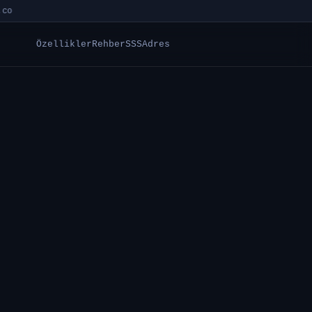
o
Özellikler
Rehber
SSS
Adres