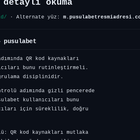
 detaylı okuma
id/
· Alternate yüz:
m.pusulabetresmiadresi.c
— pusulabet
adımında QR kod kaynakları
ıcıları bunu rutinleştirmeli.
ğrulama disiplinidir.
ntrolü adımında gizli pencerede
sulabet kullanıcıları bunu
cıları için süreklilik, doğru
lü: QR kod kaynakları mutlaka