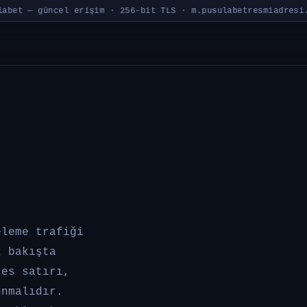
bet — güncel erişim · 256-bit TLS · m.pusulabetresmiadresi.c
eleme trafiği
k bakışta
res satırı,
unmalıdır.