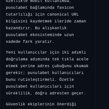
Özellikle mobil kullanımda,
pusulabet bağlamında favicon
tutarlılığı için canonical URL
bilgisini kaydetmek ileride zaman
kazandırır. Bu alışkanlık
pusulabet ekosisteminde uzun
vadede fark yaratır.
Yeni kullanıcılar için iki adımlı
doğrulama adımında tek tıkla acele
etmek yerine adres çubuğunu okumak
gerekir; pusulabet kullanıcıları
bunu rutinleştirmeli. Özetle
pusulabet kullanıcıları için
süreklilik, doğru adresten geçer.
Güvenlik ekiplerinin önerdiği