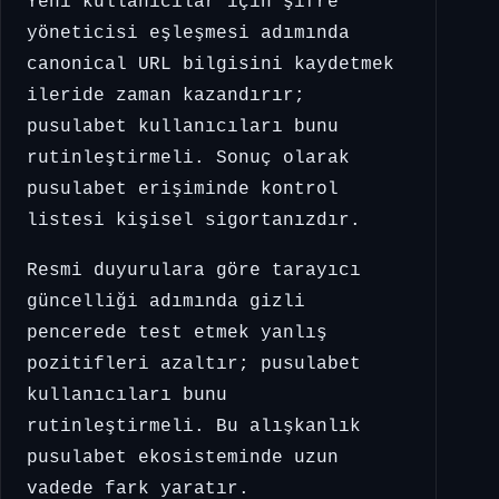
Yeni kullanıcılar için şifre
yöneticisi eşleşmesi adımında
canonical URL bilgisini kaydetmek
ileride zaman kazandırır;
pusulabet kullanıcıları bunu
rutinleştirmeli. Sonuç olarak
pusulabet erişiminde kontrol
listesi kişisel sigortanızdır.
Resmi duyurulara göre tarayıcı
güncelliği adımında gizli
pencerede test etmek yanlış
pozitifleri azaltır; pusulabet
kullanıcıları bunu
rutinleştirmeli. Bu alışkanlık
pusulabet ekosisteminde uzun
vadede fark yaratır.