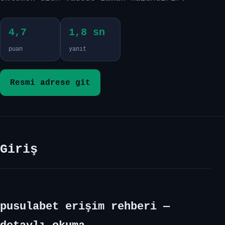
4,7
1,8 sn
puan
yanıt
Resmi adrese git
Giriş
pusulabet erişim rehberi —