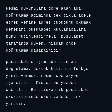
Resmi duyurulara göre alan adı
doğrulama adımında tek tıkla acele
etmek yerine adres çubuğunu okumak
gerekir; pusulabet kullanıcıları
bunu rutinleştirmeli. pusulabet
tarafında güven, hızdan önce
doğrulama disiplinidir.
pusulabet erişiminde alan adı
doğrulama: destek hattının Türkçe
yanıt vermesi resmî operasyon
işaretidir. Kısaca bu yüzden
önerilir. Bu alışkanlık pusulabet
ekosisteminde uzun vadede fark
yaratır.