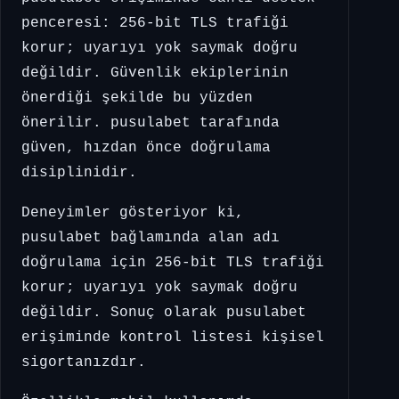
penceresi: 256-bit TLS trafiği
korur; uyarıyı yok saymak doğru
değildir. Güvenlik ekiplerinin
önerdiği şekilde bu yüzden
önerilir. pusulabet tarafında
güven, hızdan önce doğrulama
disiplinidir.
Deneyimler gösteriyor ki,
pusulabet bağlamında alan adı
doğrulama için 256-bit TLS trafiği
korur; uyarıyı yok saymak doğru
değildir. Sonuç olarak pusulabet
erişiminde kontrol listesi kişisel
sigortanızdır.