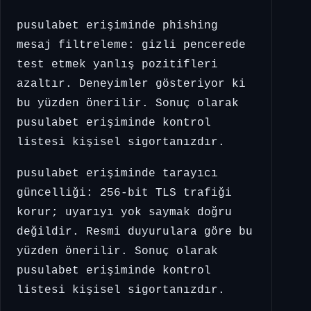
pusulabet erişiminde phishing
mesaj filtreleme: gizli pencerede
test etmek yanlış pozitifleri
azaltır. Deneyimler gösteriyor ki
bu yüzden önerilir. Sonuç olarak
pusulabet erişiminde kontrol
listesi kişisel sigortanızdır.
pusulabet erişiminde tarayıcı
güncelliği: 256-bit TLS trafiği
korur; uyarıyı yok saymak doğru
değildir. Resmi duyurulara göre bu
yüzden önerilir. Sonuç olarak
pusulabet erişiminde kontrol
listesi kişisel sigortanızdır.