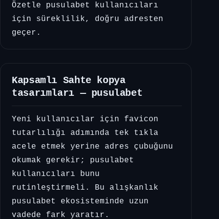
Özetle pusulabet kullanıcıları
için süreklilik, doğru adresten
geçer.
Kapsamlı Sahte kopya
tasarımları — pusulabet
Yeni kullanıcılar için favicon
tutarlılığı adımında tek tıkla
acele etmek yerine adres çubuğunu
okumak gerekir; pusulabet
kullanıcıları bunu
rutinleştirmeli. Bu alışkanlık
pusulabet ekosisteminde uzun
vadede fark yaratır.