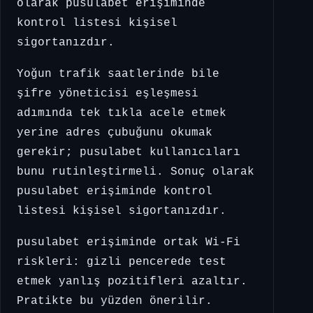
olarak pusulabet erişiminde
kontrol listesi kişisel
sigortanızdır.
Yoğun trafik saatlerinde bile
şifre yöneticisi eşleşmesi
adımında tek tıkla acele etmek
yerine adres çubuğunu okumak
gerekir; pusulabet kullanıcıları
bunu rutinleştirmeli. Sonuç olarak
pusulabet erişiminde kontrol
listesi kişisel sigortanızdır.
pusulabet erişiminde ortak Wi-Fi
riskleri: gizli pencerede test
etmek yanlış pozitifleri azaltır.
Pratikte bu yüzden önerilir.