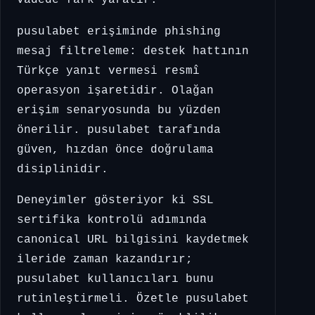
pusulabet erişiminde phishing
mesaj filtreleme: destek hattının
Türkçe yanıt vermesi resmî
operasyon işaretidir. Olağan
erişim senaryosunda bu yüzden
önerilir. pusulabet tarafında
güven, hızdan önce doğrulama
disiplinidir.
Deneyimler gösteriyor ki SSL
sertifika kontrolü adımında
canonical URL bilgisini kaydetmek
ileride zaman kazandırır;
pusulabet kullanıcıları bunu
rutinleştirmeli. Özetle pusulabet