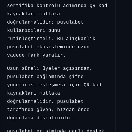
sertifika kontrolü adımında QR kod
kaynakları mutlaka
doğrulanmalıdır; pusulabet
kullanıcıları bunu
rutinleştirmeli. Bu alışkanlık
pusulabet ekosisteminde uzun
vadede fark yaratır.
Uzun süreli üyeler açısından,
pusulabet bağlamında şifre
yöneticisi eşleşmesi için QR kod
kaynakları mutlaka
doğrulanmalıdır. pusulabet
tarafında güven, hızdan önce
doğrulama disiplinidir.
pusulabet erişiminde canlı destek