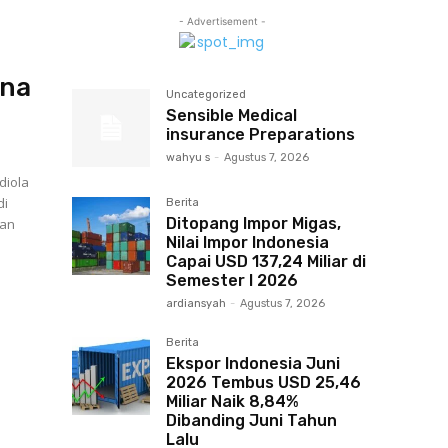
- Advertisement -
ana
Uncategorized
Sensible Medical
insurance Preparations
wahyu s
-
Agustus 7, 2026
diola
di
Berita
Ditopang Impor Migas,
Man
Nilai Impor Indonesia
Capai USD 137,24 Miliar di
Semester I 2026
ardiansyah
-
Agustus 7, 2026
Berita
Ekspor Indonesia Juni
2026 Tembus USD 25,46
Miliar Naik 8,84%
Dibanding Juni Tahun
Lalu