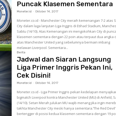
Puncak Klasemen Sementara
Moneter.id
-
Oktober 14, 2017
Moneter.co.id - Manchester City meraih kemenangan 7-2 atas 
City dalam laga lanjutan Liga Inggris di Etihad Stadium, Manches
Sabtu (14/10). Atas Kemenangan ini mengokohkan City di puncak
klasemen sementara dengan 22 poin atau terpaut dua angka d
atas Manchester United yang sebelumnya bermain imbang
melawan Liverpool. Sementara...
Berita
Jadwal dan Siaran Langsung
Liga Primer Inggris Pekan Ini,
Cek Disini!
Moneter.id
-
Oktober 14, 2017
Moneter.co.id - Liga Primer Inggris pekan kedelapan menyajika
bigmatch Liverpool kontra Manchester United (MU) di Anfield, 
(14/10). Setan Merah julukan MU wajib menang jika ingin mereb
takhta Manchester City meski hanya sementara.‘The Red Devil’
bertengger di posisi kedua klasemen sementara dengan 19 po