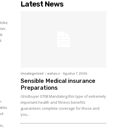
Latest News
Stoke
ter,
i
Uncategorized
wahyu s
-
Agustus 7, 2026
Sensible Medical insurance
Preparations
Ghstbuyer 0708 Mandating this type of extremely
n
important health and fitness benefits
Sabtu
guarantees complete coverage for those and
ut
you...
in,