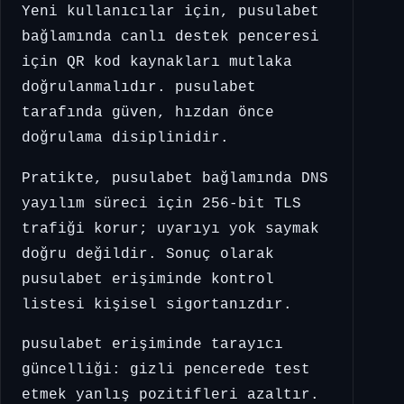
Yeni kullanıcılar için, pusulabet
bağlamında canlı destek penceresi
için QR kod kaynakları mutlaka
doğrulanmalıdır. pusulabet
tarafında güven, hızdan önce
doğrulama disiplinidir.
Pratikte, pusulabet bağlamında DNS
yayılım süreci için 256-bit TLS
trafiği korur; uyarıyı yok saymak
doğru değildir. Sonuç olarak
pusulabet erişiminde kontrol
listesi kişisel sigortanızdır.
pusulabet erişiminde tarayıcı
güncelliği: gizli pencerede test
etmek yanlış pozitifleri azaltır.