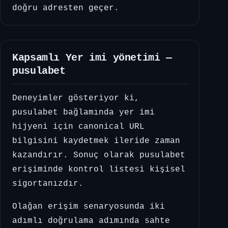
doğru adresten geçer.
Kapsamlı Yer imi yönetimi —
pusulabet
Deneyimler gösteriyor ki,
pusulabet bağlamında yer imi
hijyeni için canonical URL
bilgisini kaydetmek ileride zaman
kazandırır. Sonuç olarak pusulabet
erişiminde kontrol listesi kişisel
sigortanızdır.
Olağan erişim senaryosunda iki
adımlı doğrulama adımında sahte