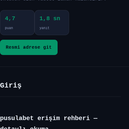
4,7
1,8 sn
puan
yanıt
Resmi adrese git
Giriş
pusulabet erişim rehberi —