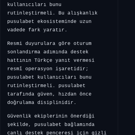
kullanıcıları bunu
rutinleştirmeli. Bu alışkanlık
pusulabet ekosisteminde uzun
vadede fark yaratır.
Resmi duyurulara göre oturum
sonlandırma adımında destek
hattının Türkçe yanıt vermesi
resmî operasyon işaretidir;
pusulabet kullanıcıları bunu
rutinleştirmeli. pusulabet
tarafında güven, hızdan önce
doğrulama disiplinidir.
Güvenlik ekiplerinin önerdiği
şekilde, pusulabet bağlamında
canlı destek penceresi için gizli