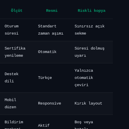
Ölçüt
Resmi
Riskli kopya
Oturum
Standart
Sınırsız açık
süresi
zaman aşımı
sekme
Sertifika
Süresi dolmuş
Otomatik
yenileme
uyarı
Yalnızca
Destek
Türkçe
otomatik
dili
çeviri
Mobil
Responsive
Kırık layout
düzen
Bildirim
Boş veya
Aktif