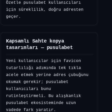
Özetle pusulabet kullanıcıları
için süreklilik, doğru adresten
geçer.
Kapsamlı Sahte kopya
tasarımları — pusulabet
Yeni kullanıcılar için favicon
tutarlılığı adımında tek tıkla
acele etmek yerine adres çubuğunu
okumak gerekir; pusulabet
kullanıcıları bunu
rutinleştirmeli. Bu alışkanlık
pusulabet ekosisteminde uzun
vadede fark yaratır.