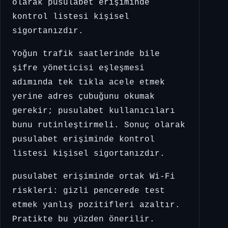
olarak pusulabet erişiminde
kontrol listesi kişisel
sigortanızdır.
Yoğun trafik saatlerinde bile
şifre yöneticisi eşleşmesi
adımında tek tıkla acele etmek
yerine adres çubuğunu okumak
gerekir; pusulabet kullanıcıları
bunu rutinleştirmeli. Sonuç olarak
pusulabet erişiminde kontrol
listesi kişisel sigortanızdır.
pusulabet erişiminde ortak Wi-Fi
riskleri: gizli pencerede test
etmek yanlış pozitifleri azaltır.
Pratikte bu yüzden önerilir.