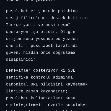
pusulabet erişiminde phishing
mesaj filtreleme: destek hattının
Türkçe yanıt vermesi resmî
operasyon işaretidir. Olağan
erişim senaryosunda bu yüzden
önerilir. pusulabet tarafında
güven, hızdan önce doğrulama
disiplinidir.
Deneyimler gösteriyor ki SSL
sertifika kontrolü adımında
canonical URL bilgisini kaydetmek
ileride zaman kazandırır;
pusulabet kullanıcıları bunu
rutinleştirmeli. Özetle pusulabet