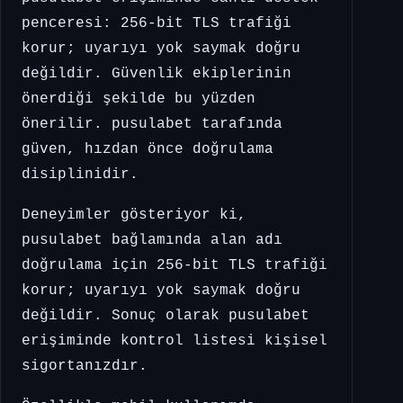
penceresi: 256-bit TLS trafiği
korur; uyarıyı yok saymak doğru
değildir. Güvenlik ekiplerinin
önerdiği şekilde bu yüzden
önerilir. pusulabet tarafında
güven, hızdan önce doğrulama
disiplinidir.
Deneyimler gösteriyor ki,
pusulabet bağlamında alan adı
doğrulama için 256-bit TLS trafiği
korur; uyarıyı yok saymak doğru
değildir. Sonuç olarak pusulabet
erişiminde kontrol listesi kişisel
sigortanızdır.