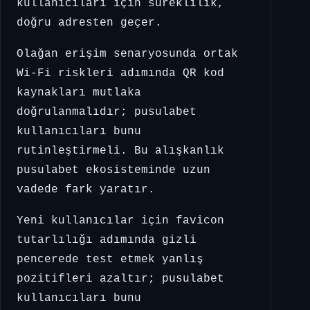
kullanıcıları için süreklilik,
doğru adresten geçer.
Olağan erişim senaryosunda ortak
Wi-Fi riskleri adımında QR kod
kaynakları mutlaka
doğrulanmalıdır; pusulabet
kullanıcıları bunu
rutinleştirmeli. Bu alışkanlık
pusulabet ekosisteminde uzun
vadede fark yaratır.
Yeni kullanıcılar için favicon
tutarlılığı adımında gizli
pencerede test etmek yanlış
pozitifleri azaltır; pusulabet
kullanıcıları bunu