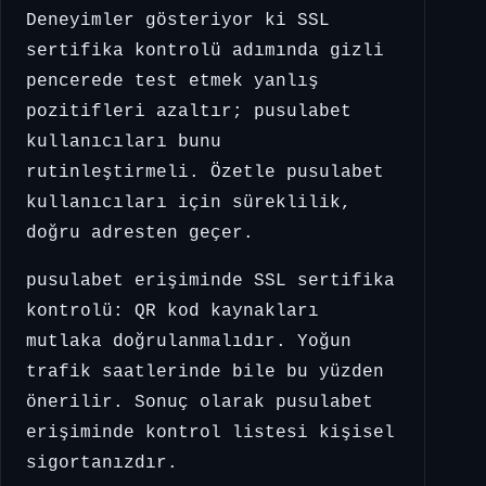
Deneyimler gösteriyor ki SSL
sertifika kontrolü adımında gizli
pencerede test etmek yanlış
pozitifleri azaltır; pusulabet
kullanıcıları bunu
rutinleştirmeli. Özetle pusulabet
kullanıcıları için süreklilik,
doğru adresten geçer.
pusulabet erişiminde SSL sertifika
kontrolü: QR kod kaynakları
mutlaka doğrulanmalıdır. Yoğun
trafik saatlerinde bile bu yüzden
önerilir. Sonuç olarak pusulabet
erişiminde kontrol listesi kişisel
sigortanızdır.