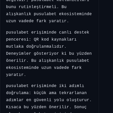
bunu rutinleştirmeli. Bu
alışkanlık pusulabet ekosisteminde
uzun vadede fark yaratır.
pusulabet erişiminde canlı destek
penceresi: QR kod kaynakları
mutlaka doğrulanmalıdır.
Deneyimler gösteriyor ki bu yüzden
önerilir. Bu alışkanlık pusulabet
ekosisteminde uzun vadede fark
yaratır.
pusulabet erişiminde iki adımlı
doğrulama: küçük ama tekrarlanan
adımlar en güvenli yolu oluşturur.
Kısaca bu yüzden önerilir. Sonuç