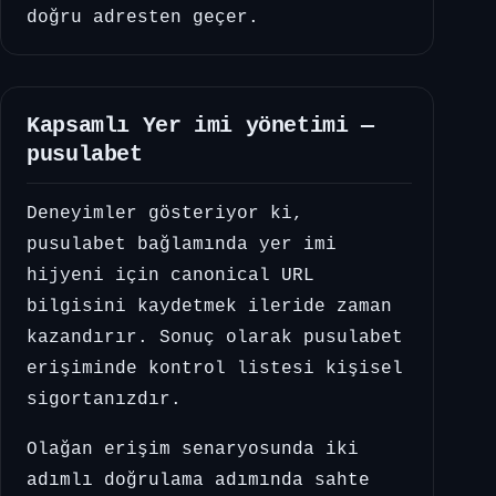
doğru adresten geçer.
Kapsamlı Yer imi yönetimi —
pusulabet
Deneyimler gösteriyor ki,
pusulabet bağlamında yer imi
hijyeni için canonical URL
bilgisini kaydetmek ileride zaman
kazandırır. Sonuç olarak pusulabet
erişiminde kontrol listesi kişisel
sigortanızdır.
Olağan erişim senaryosunda iki
adımlı doğrulama adımında sahte