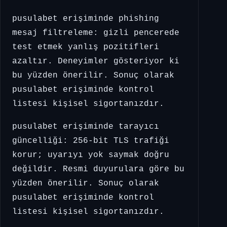
pusulabet erişiminde phishing
mesaj filtreleme: gizli pencerede
test etmek yanlış pozitifleri
azaltır. Deneyimler gösteriyor ki
bu yüzden önerilir. Sonuç olarak
pusulabet erişiminde kontrol
listesi kişisel sigortanızdır.
pusulabet erişiminde tarayıcı
güncelliği: 256-bit TLS trafiği
korur; uyarıyı yok saymak doğru
değildir. Resmi duyurulara göre bu
yüzden önerilir. Sonuç olarak
pusulabet erişiminde kontrol
listesi kişisel sigortanızdır.