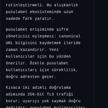
rutinleştirmeli. Bu alışkanlık
pusulabet ekosisteminde uzun
vadede fark yaratır.
pusulabet erişiminde şifre
yöneticisi eşleşmesi: canonical
URL bilgisini kaydetmek ileride
zaman kazandırır. Yeni
kullanıcılar için bu yüzden
önerilir. Özetle pusulabet
kullanıcıları için süreklilik,
doğru adresten geçer.
Kısaca iki adımlı doğrulama
adımında 256-bit TLS trafiği
korur; uyarıyı yok saymak doğru
değildir; pusulabet kullanıcıları