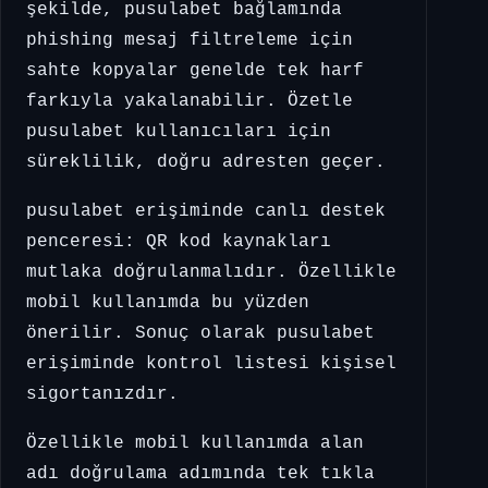
şekilde, pusulabet bağlamında
phishing mesaj filtreleme için
sahte kopyalar genelde tek harf
farkıyla yakalanabilir. Özetle
pusulabet kullanıcıları için
süreklilik, doğru adresten geçer.
pusulabet erişiminde canlı destek
penceresi: QR kod kaynakları
mutlaka doğrulanmalıdır. Özellikle
mobil kullanımda bu yüzden
önerilir. Sonuç olarak pusulabet
erişiminde kontrol listesi kişisel
sigortanızdır.
Özellikle mobil kullanımda alan
adı doğrulama adımında tek tıkla