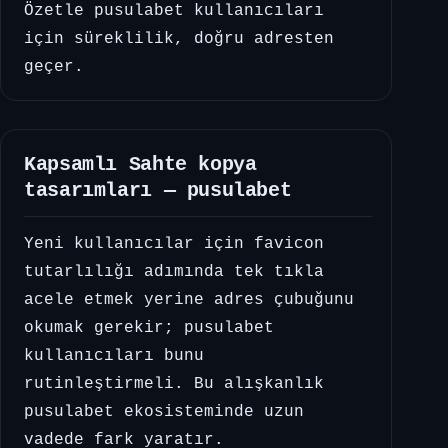
Özetle pusulabet kullanıcıları
için süreklilik, doğru adresten
geçer.
Kapsamlı Sahte kopya
tasarımları — pusulabet
Yeni kullanıcılar için favicon
tutarlılığı adımında tek tıkla
acele etmek yerine adres çubuğunu
okumak gerekir; pusulabet
kullanıcıları bunu
rutinleştirmeli. Bu alışkanlık
pusulabet ekosisteminde uzun
vadede fark yaratır.