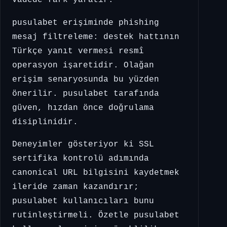
pusulabet erişiminde phishing
mesaj filtreleme: destek hattının
Türkçe yanıt vermesi resmî
operasyon işaretidir. Olağan
erişim senaryosunda bu yüzden
önerilir. pusulabet tarafında
güven, hızdan önce doğrulama
disiplinidir.
Deneyimler gösteriyor ki SSL
sertifika kontrolü adımında
canonical URL bilgisini kaydetmek
ileride zaman kazandırır;
pusulabet kullanıcıları bunu
rutinleştirmeli. Özetle pusulabet