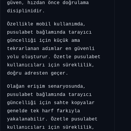
güven, hızdan önce doğrulama
disiplinidir.
Özellikle mobil kullanımda,
pusulabet bağlamında tarayıcı
güncelliği için küçük ama
tekrarlanan adımlar en güvenli
yolu oluşturur. Özetle pusulabet
kullanıcıları için süreklilik,
doğru adresten geçer.
Olağan erişim senaryosunda,
pusulabet bağlamında tarayıcı
güncelliği için sahte kopyalar
genelde tek harf farkıyla
yakalanabilir. Özetle pusulabet
kullanıcıları için süreklilik,