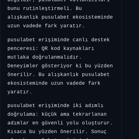
bunu rutinleştirmeli. Bu
alışkanlık pusulabet ekosisteminde
uzun vadede fark yaratır.
pusulabet erişiminde canlı destek
penceresi: QR kod kaynakları
mutlaka doğrulanmalıdır.
Deneyimler gösteriyor ki bu yüzden
önerilir. Bu alışkanlık pusulabet
ekosisteminde uzun vadede fark
yaratır.
pusulabet erişiminde iki adımlı
doğrulama: küçük ama tekrarlanan
adımlar en güvenli yolu oluşturur.
Kısaca bu yüzden önerilir. Sonuç