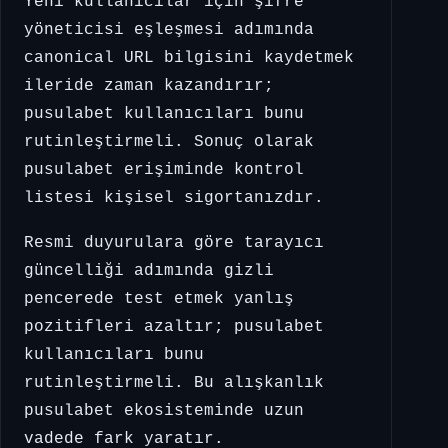
Yeni kullanıcılar için şifre
yöneticisi eşleşmesi adımında
canonical URL bilgisini kaydetmek
ileride zaman kazandırır;
pusulabet kullanıcıları bunu
rutinleştirmeli. Sonuç olarak
pusulabet erişiminde kontrol
listesi kişisel sigortanızdır.
Resmi duyurulara göre tarayıcı
güncelliği adımında gizli
pencerede test etmek yanlış
pozitifleri azaltır; pusulabet
kullanıcıları bunu
rutinleştirmeli. Bu alışkanlık
pusulabet ekosisteminde uzun
vadede fark yaratır.