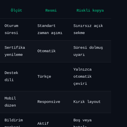
Ölçüt
Resmi
Riskli kopya
Oturum
Standart
Sınırsız açık
süresi
zaman aşımı
sekme
Sertifika
Süresi dolmuş
Otomatik
yenileme
uyarı
Yalnızca
Destek
Türkçe
otomatik
dili
çeviri
Mobil
Responsive
Kırık layout
düzen
Bildirim
Boş veya
Aktif