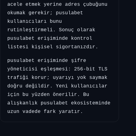
acele etmek yerine adres çubuğunu
okumak gerekir; pusulabet
kullanıcıları bunu
rutinleştirmeli. Sonuç olarak
pusulabet erişiminde kontrol
listesi kişisel sigortanızdır.
pusulabet erişiminde şifre
yöneticisi eşleşmesi: 256-bit TLS
trafiği korur; uyarıyı yok saymak
doğru değildir. Yeni kullanıcılar
için bu yüzden önerilir. Bu
alışkanlık pusulabet ekosisteminde
uzun vadede fark yaratır.