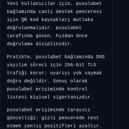
Yeni kullanıcılar için, pusulabet
bağlamında canlı destek penceresi
için QR kod kaynakları mutlaka
doğrulanmalıdır. pusulabet
tarafında güven, hızdan önce
doğrulama disiplinidir.
Pratikte, pusulabet bağlamında DNS
yayılım süreci için 256-bit TLS
trafiği korur; uyarıyı yok saymak
doğru değildir. Sonuç olarak
pusulabet erişiminde kontrol
listesi kişisel sigortanızdır.
pusulabet erişiminde tarayıcı
güncelliği: gizli pencerede test
etmek yanlış pozitifleri azaltır.