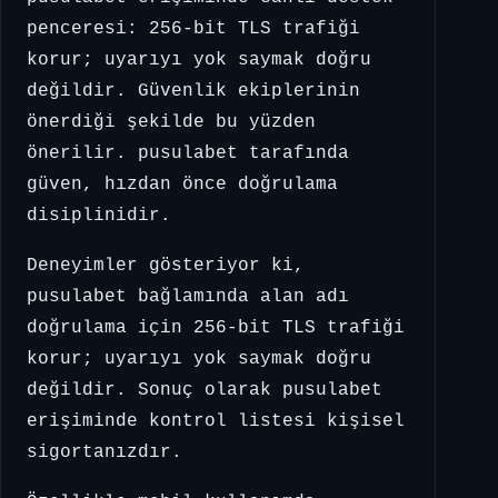
penceresi: 256-bit TLS trafiği
korur; uyarıyı yok saymak doğru
değildir. Güvenlik ekiplerinin
önerdiği şekilde bu yüzden
önerilir. pusulabet tarafında
güven, hızdan önce doğrulama
disiplinidir.
Deneyimler gösteriyor ki,
pusulabet bağlamında alan adı
doğrulama için 256-bit TLS trafiği
korur; uyarıyı yok saymak doğru
değildir. Sonuç olarak pusulabet
erişiminde kontrol listesi kişisel
sigortanızdır.