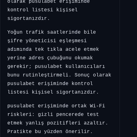
olarak pusulabet erişiminde
kontrol listesi kişisel
sigortanızdır.
Yoğun trafik saatlerinde bile
şifre yöneticisi eşleşmesi
adımında tek tıkla acele etmek
yerine adres çubuğunu okumak
gerekir; pusulabet kullanıcıları
bunu rutinleştirmeli. Sonuç olarak
pusulabet erişiminde kontrol
listesi kişisel sigortanızdır.
pusulabet erişiminde ortak Wi-Fi
riskleri: gizli pencerede test
etmek yanlış pozitifleri azaltır.
Pratikte bu yüzden önerilir.