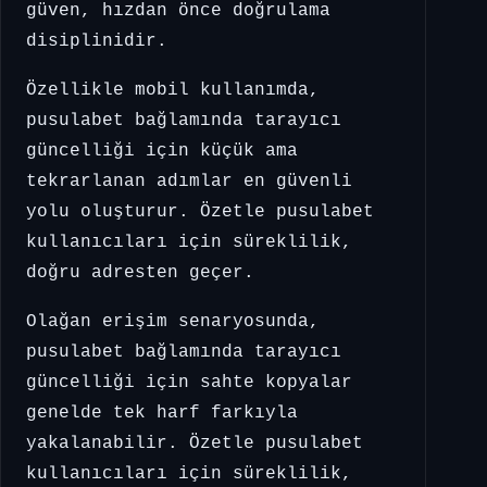
güven, hızdan önce doğrulama
disiplinidir.
Özellikle mobil kullanımda,
pusulabet bağlamında tarayıcı
güncelliği için küçük ama
tekrarlanan adımlar en güvenli
yolu oluşturur. Özetle pusulabet
kullanıcıları için süreklilik,
doğru adresten geçer.
Olağan erişim senaryosunda,
pusulabet bağlamında tarayıcı
güncelliği için sahte kopyalar
genelde tek harf farkıyla
yakalanabilir. Özetle pusulabet
kullanıcıları için süreklilik,