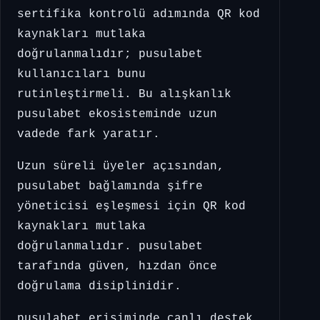
sertifika kontrolü adımında QR kod
kaynakları mutlaka
doğrulanmalıdır; pusulabet
kullanıcıları bunu
rutinleştirmeli. Bu alışkanlık
pusulabet ekosisteminde uzun
vadede fark yaratır.
Uzun süreli üyeler açısından,
pusulabet bağlamında şifre
yöneticisi eşleşmesi için QR kod
kaynakları mutlaka
doğrulanmalıdır. pusulabet
tarafında güven, hızdan önce
doğrulama disiplinidir.
pusulabet erişiminde canlı destek