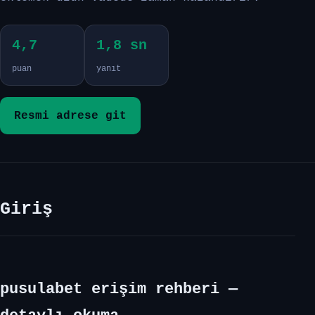
4,7
1,8 sn
puan
yanıt
Resmi adrese git
Giriş
pusulabet erişim rehberi —