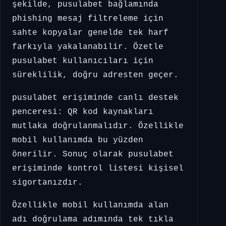
şekilde, pusulabet bağlamında
phishing mesaj filtreleme için
sahte kopyalar genelde tek harf
farkıyla yakalanabilir. Özetle
pusulabet kullanıcıları için
süreklilik, doğru adresten geçer.
pusulabet erişiminde canlı destek
penceresi: QR kod kaynakları
mutlaka doğrulanmalıdır. Özellikle
mobil kullanımda bu yüzden
önerilir. Sonuç olarak pusulabet
erişiminde kontrol listesi kişisel
sigortanızdır.
Özellikle mobil kullanımda alan
adı doğrulama adımında tek tıkla