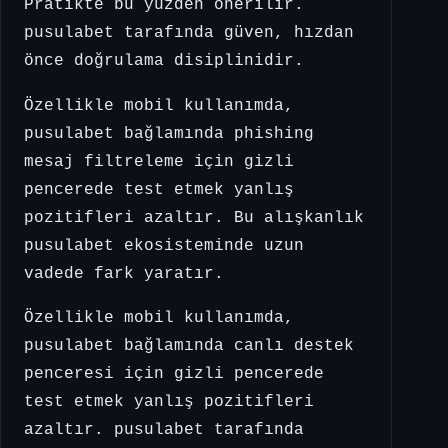
Pratikte bu yüzden önerilir.
pusulabet tarafında güven, hızdan
önce doğrulama disiplinidir.
Özellikle mobil kullanımda,
pusulabet bağlamında phishing
mesaj filtreleme için gizli
pencerede test etmek yanlış
pozitifleri azaltır. Bu alışkanlık
pusulabet ekosisteminde uzun
vadede fark yaratır.
Özellikle mobil kullanımda,
pusulabet bağlamında canlı destek
penceresi için gizli pencerede
test etmek yanlış pozitifleri
azaltır. pusulabet tarafında