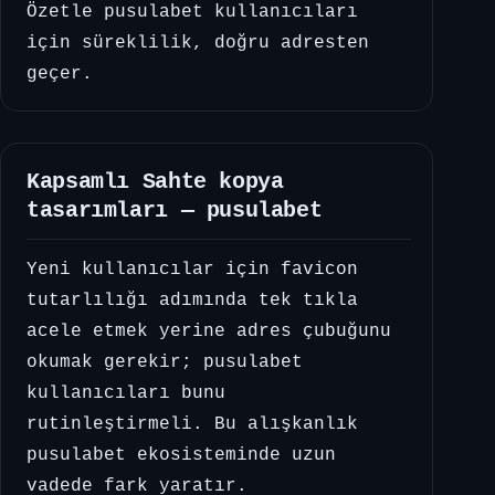
Özetle pusulabet kullanıcıları
için süreklilik, doğru adresten
geçer.
Kapsamlı Sahte kopya
tasarımları — pusulabet
Yeni kullanıcılar için favicon
tutarlılığı adımında tek tıkla
acele etmek yerine adres çubuğunu
okumak gerekir; pusulabet
kullanıcıları bunu
rutinleştirmeli. Bu alışkanlık
pusulabet ekosisteminde uzun
vadede fark yaratır.