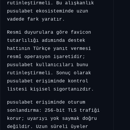
rutinleştirmeli. Bu alışkanlık
pusulabet ekosisteminde uzun
vadede fark yaratır.
Resmi duyurulara göre favicon
tutarlılığı adımında destek
hattının Türkçe yanıt vermesi
resmî operasyon işaretidir;
pusulabet kullanıcıları bunu
rutinleştirmeli. Sonuç olarak
pusulabet erişiminde kontrol
listesi kişisel sigortanızdır.
pusulabet erişiminde oturum
sonlandırma: 256-bit TLS trafiği
korur; uyarıyı yok saymak doğru
değildir. Uzun süreli üyeler