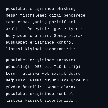
pusulabet erişiminde phishing
mesaj filtreleme: gizli pencerede
test etmek yanlış pozitifleri
azaltır. Deneyimler gösteriyor ki
bu yüzden önerilir. Sonuç olarak
pusulabet erişiminde kontrol
listesi kişisel sigortanızdır.
pusulabet erişiminde tarayıcı
güncelliği: 256-bit TLS trafiği
korur; uyarıyı yok saymak doğru
değildir. Resmi duyurulara göre bu
yüzden önerilir. Sonuç olarak
pusulabet erişiminde kontrol
listesi kişisel sigortanızdır.