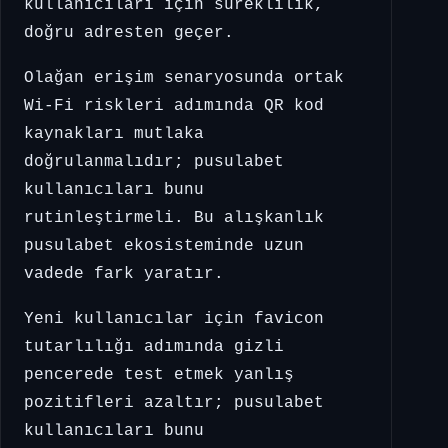
kullanıcıları için süreklilik,
doğru adresten geçer.
Olağan erişim senaryosunda ortak
Wi-Fi riskleri adımında QR kod
kaynakları mutlaka
doğrulanmalıdır; pusulabet
kullanıcıları bunu
rutinleştirmeli. Bu alışkanlık
pusulabet ekosisteminde uzun
vadede fark yaratır.
Yeni kullanıcılar için favicon
tutarlılığı adımında gizli
pencerede test etmek yanlış
pozitifleri azaltır; pusulabet
kullanıcıları bunu