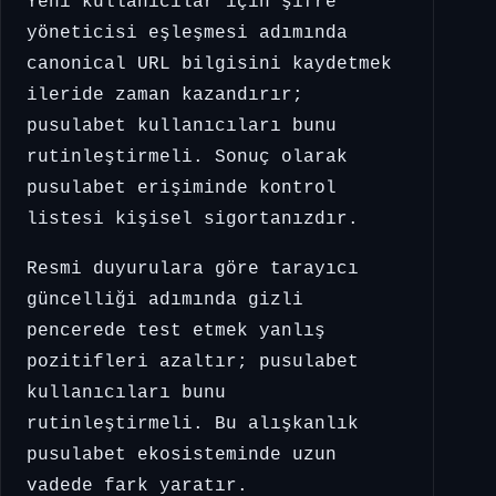
Yeni kullanıcılar için şifre
yöneticisi eşleşmesi adımında
canonical URL bilgisini kaydetmek
ileride zaman kazandırır;
pusulabet kullanıcıları bunu
rutinleştirmeli. Sonuç olarak
pusulabet erişiminde kontrol
listesi kişisel sigortanızdır.
Resmi duyurulara göre tarayıcı
güncelliği adımında gizli
pencerede test etmek yanlış
pozitifleri azaltır; pusulabet
kullanıcıları bunu
rutinleştirmeli. Bu alışkanlık
pusulabet ekosisteminde uzun
vadede fark yaratır.