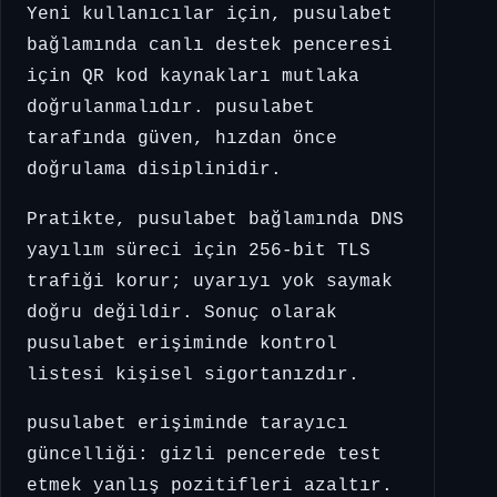
Yeni kullanıcılar için, pusulabet
bağlamında canlı destek penceresi
için QR kod kaynakları mutlaka
doğrulanmalıdır. pusulabet
tarafında güven, hızdan önce
doğrulama disiplinidir.
Pratikte, pusulabet bağlamında DNS
yayılım süreci için 256-bit TLS
trafiği korur; uyarıyı yok saymak
doğru değildir. Sonuç olarak
pusulabet erişiminde kontrol
listesi kişisel sigortanızdır.
pusulabet erişiminde tarayıcı
güncelliği: gizli pencerede test
etmek yanlış pozitifleri azaltır.