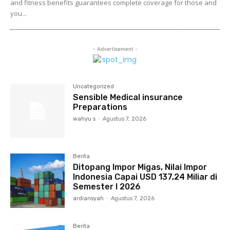
and fitness benefits guarantees complete coverage for those and
you...
- Advertisement -
Uncategorized
Sensible Medical insurance
Preparations
wahyu s
-
Agustus 7, 2026
Berita
Ditopang Impor Migas, Nilai Impor
Indonesia Capai USD 137,24 Miliar di
Semester I 2026
ardiansyah
-
Agustus 7, 2026
Berita