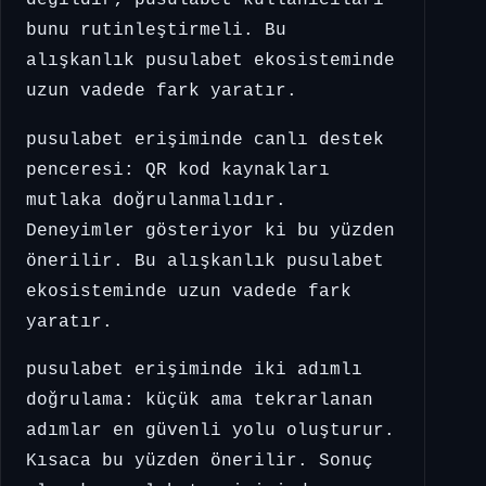
bunu rutinleştirmeli. Bu
alışkanlık pusulabet ekosisteminde
uzun vadede fark yaratır.
pusulabet erişiminde canlı destek
penceresi: QR kod kaynakları
mutlaka doğrulanmalıdır.
Deneyimler gösteriyor ki bu yüzden
önerilir. Bu alışkanlık pusulabet
ekosisteminde uzun vadede fark
yaratır.
pusulabet erişiminde iki adımlı
doğrulama: küçük ama tekrarlanan
adımlar en güvenli yolu oluşturur.
Kısaca bu yüzden önerilir. Sonuç