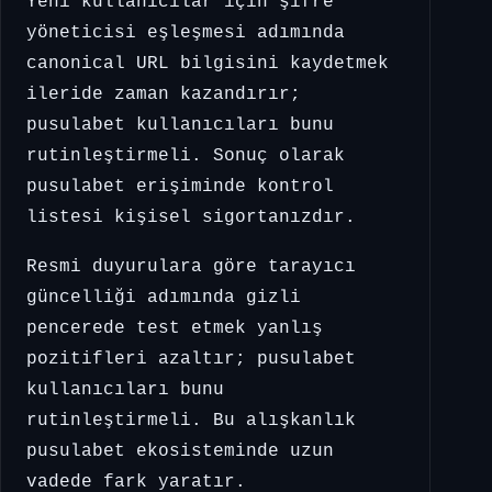
Yeni kullanıcılar için şifre
yöneticisi eşleşmesi adımında
canonical URL bilgisini kaydetmek
ileride zaman kazandırır;
pusulabet kullanıcıları bunu
rutinleştirmeli. Sonuç olarak
pusulabet erişiminde kontrol
listesi kişisel sigortanızdır.
Resmi duyurulara göre tarayıcı
güncelliği adımında gizli
pencerede test etmek yanlış
pozitifleri azaltır; pusulabet
kullanıcıları bunu
rutinleştirmeli. Bu alışkanlık
pusulabet ekosisteminde uzun
vadede fark yaratır.