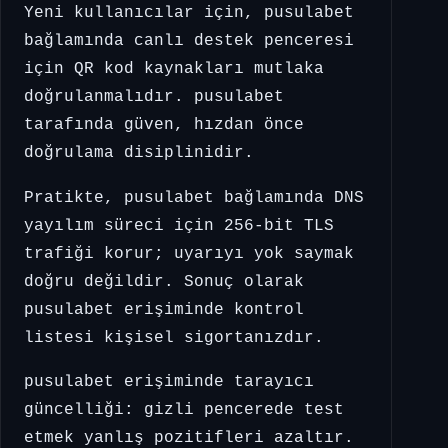
Yeni kullanıcılar için, pusulabet
bağlamında canlı destek penceresi
için QR kod kaynakları mutlaka
doğrulanmalıdır. pusulabet
tarafında güven, hızdan önce
doğrulama disiplinidir.
Pratikte, pusulabet bağlamında DNS
yayılım süreci için 256-bit TLS
trafiği korur; uyarıyı yok saymak
doğru değildir. Sonuç olarak
pusulabet erişiminde kontrol
listesi kişisel sigortanızdır.
pusulabet erişiminde tarayıcı
güncelliği: gizli pencerede test
etmek yanlış pozitifleri azaltır.