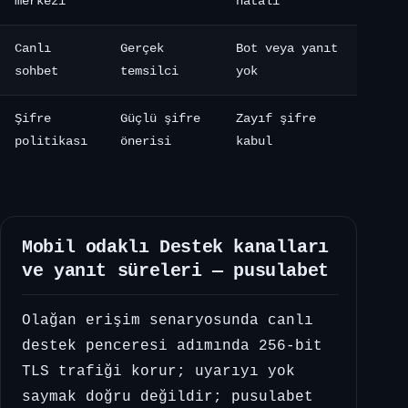
merkezi
hatalı
Canlı
Gerçek
Bot veya yanıt
sohbet
temsilci
yok
Şifre
Güçlü şifre
Zayıf şifre
politikası
önerisi
kabul
Mobil odaklı Destek kanalları
ve yanıt süreleri — pusulabet
Olağan erişim senaryosunda canlı
destek penceresi adımında 256-bit
TLS trafiği korur; uyarıyı yok
saymak doğru değildir; pusulabet