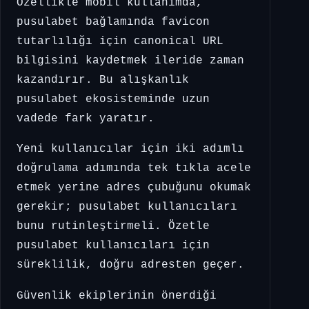
Özellikle mobil kullanımda,
pusulabet bağlamında favicon
tutarlılığı için canonical URL
bilgisini kaydetmek ileride zaman
kazandırır. Bu alışkanlık
pusulabet ekosisteminde uzun
vadede fark yaratır.
Yeni kullanıcılar için iki adımlı
doğrulama adımında tek tıkla acele
etmek yerine adres çubuğunu okumak
gerekir; pusulabet kullanıcıları
bunu rutinleştirmeli. Özetle
pusulabet kullanıcıları için
süreklilik, doğru adresten geçer.
Güvenlik ekiplerinin önerdiği