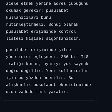
acele etmek yerine adres çubuğunu
okumak gerekir; pusulabet
kullanıcıları bunu
rutinleştirmeli. Sonuç olarak
pusulabet erişiminde kontrol
listesi kişisel sigortanızdır.
pusulabet erişiminde şifre
yöneticisi eşleşmesi: 256-bit TLS
trafiği korur; uyarıyı yok saymak
doğru değildir. Yeni kullanıcılar
için bu yüzden önerilir. Bu
alışkanlık pusulabet ekosisteminde
uzun vadede fark yaratır.