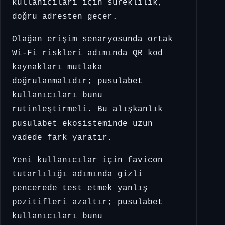
kullanıcıları için süreklilik,
doğru adresten geçer.
Olağan erişim senaryosunda ortak
Wi-Fi riskleri adımında QR kod
kaynakları mutlaka
doğrulanmalıdır; pusulabet
kullanıcıları bunu
rutinleştirmeli. Bu alışkanlık
pusulabet ekosisteminde uzun
vadede fark yaratır.
Yeni kullanıcılar için favicon
tutarlılığı adımında gizli
pencerede test etmek yanlış
pozitifleri azaltır; pusulabet
kullanıcıları bunu