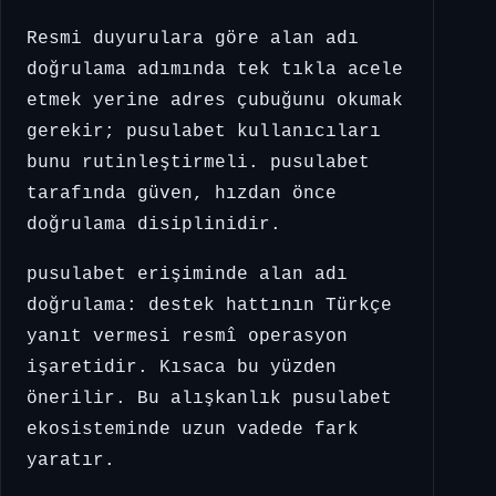
Resmi duyurulara göre alan adı
doğrulama adımında tek tıkla acele
etmek yerine adres çubuğunu okumak
gerekir; pusulabet kullanıcıları
bunu rutinleştirmeli. pusulabet
tarafında güven, hızdan önce
doğrulama disiplinidir.
pusulabet erişiminde alan adı
doğrulama: destek hattının Türkçe
yanıt vermesi resmî operasyon
işaretidir. Kısaca bu yüzden
önerilir. Bu alışkanlık pusulabet
ekosisteminde uzun vadede fark
yaratır.