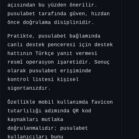
açısından bu yüzden önerilir.
pusulabet tarafında güven, hızdan
önce doğrulama disiplinidir.
Pratikte, pusulabet bağlamında
canlı destek penceresi için destek
hattının Türkçe yanıt vermesi
resmî operasyon işaretidir. Sonuç
olarak pusulabet erişiminde
kontrol listesi kişisel
sigortanızdır.
Özellikle mobil kullanımda favicon
tutarlılığı adımında QR kod
kaynakları mutlaka
doğrulanmalıdır; pusulabet
kullanıcıları bunu