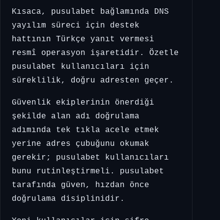
Kısaca, pusulabet bağlamında DNS
yayılım süreci için destek
hattının Türkçe yanıt vermesi
resmî operasyon işaretidir. Özetle
pusulabet kullanıcıları için
süreklilik, doğru adresten geçer.
Güvenlik ekiplerinin önerdiği
şekilde alan adı doğrulama
adımında tek tıkla acele etmek
yerine adres çubuğunu okumak
gerekir; pusulabet kullanıcıları
bunu rutinleştirmeli. pusulabet
tarafında güven, hızdan önce
doğrulama disiplinidir.