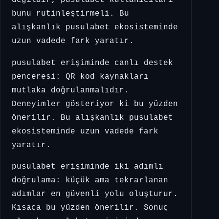
bunu rutinleştirmeli. Bu
alışkanlık pusulabet ekosisteminde
uzun vadede fark yaratır.
pusulabet erişiminde canlı destek
penceresi: QR kod kaynakları
mutlaka doğrulanmalıdır.
Deneyimler gösteriyor ki bu yüzden
önerilir. Bu alışkanlık pusulabet
ekosisteminde uzun vadede fark
yaratır.
pusulabet erişiminde iki adımlı
doğrulama: küçük ama tekrarlanan
adımlar en güvenli yolu oluşturur.
Kısaca bu yüzden önerilir. Sonuç