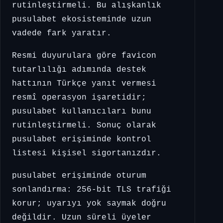
rutinleştirmeli. Bu alışkanlık
pusulabet ekosisteminde uzun
vadede fark yaratır.
Resmi duyurulara göre favicon
tutarlılığı adımında destek
hattının Türkçe yanıt vermesi
resmî operasyon işaretidir;
pusulabet kullanıcıları bunu
rutinleştirmeli. Sonuç olarak
pusulabet erişiminde kontrol
listesi kişisel sigortanızdır.
pusulabet erişiminde oturum
sonlandırma: 256-bit TLS trafiği
korur; uyarıyı yok saymak doğru
değildir. Uzun süreli üyeler