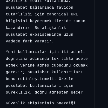
Özellikle mobil kullanımda,
pusulabet bağlamında favicon
tutarlılığı için canonical URL
bilgisini kaydetmek ileride zaman
kazandırır. Bu alışkanlık
pusulabet ekosisteminde uzun
vadede fark yaratır.
Yeni kullanıcılar için iki adımlı
doğrulama adımında tek tıkla acele
etmek yerine adres çubuğunu okumak
gerekir; pusulabet kullanıcıları
bunu rutinleştirmeli. Özetle
pusulabet kullanıcıları için
süreklilik, doğru adresten geçer.
Güvenlik ekiplerinin önerdiği