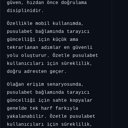
güven, hızdan önce doğrulama
disiplinidir.
Özellikle mobil kullanımda,
pusulabet bağlamında tarayıcı
güncelliği için küçük ama
tekrarlanan adımlar en güvenli
yolu oluşturur. Özetle pusulabet
kullanıcıları için süreklilik,
doğru adresten geçer.
Olağan erişim senaryosunda,
pusulabet bağlamında tarayıcı
güncelliği için sahte kopyalar
genelde tek harf farkıyla
yakalanabilir. Özetle pusulabet
kullanıcıları için süreklilik,