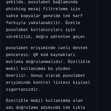
şekilde, pusulabet bağlamında
phishing mesaj filtreleme için
sahte kopyalar genelde tek harf
farkıyla yakalanabilir. Özetle
pusulabet kullanıcıları için
süreklilik, doğru adresten geçer.
pusulabet erişiminde canlı destek
penceresi: QR kod kaynakları
mutlaka doğrulanmalıdır. Özellikle
mobil kullanımda bu yüzden
önerilir. Sonuç olarak pusulabet
erişiminde kontrol listesi kişisel
sigortanızdır.
Özellikle mobil kullanımda alan
adı doğrulama adımında tek tıkla