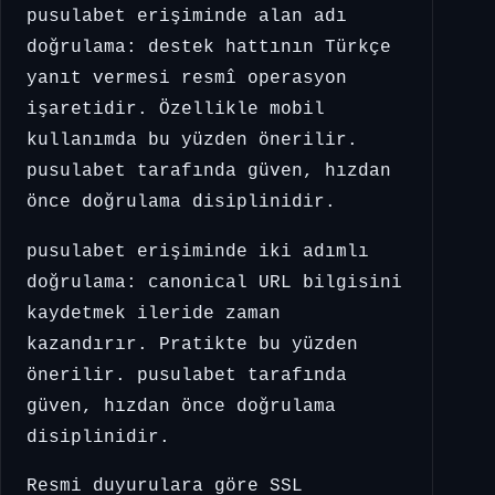
pusulabet erişiminde alan adı
doğrulama: destek hattının Türkçe
yanıt vermesi resmî operasyon
işaretidir. Özellikle mobil
kullanımda bu yüzden önerilir.
pusulabet tarafında güven, hızdan
önce doğrulama disiplinidir.
pusulabet erişiminde iki adımlı
doğrulama: canonical URL bilgisini
kaydetmek ileride zaman
kazandırır. Pratikte bu yüzden
önerilir. pusulabet tarafında
güven, hızdan önce doğrulama
disiplinidir.
Resmi duyurulara göre SSL