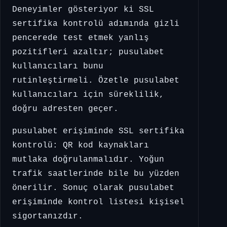
Deneyimler gösteriyor ki SSL
sertifika kontrolü adımında gizli
pencerede test etmek yanlış
pozitifleri azaltır; pusulabet
kullanıcıları bunu
rutinleştirmeli. Özetle pusulabet
kullanıcıları için süreklilik,
doğru adresten geçer.
pusulabet erişiminde SSL sertifika
kontrolü: QR kod kaynakları
mutlaka doğrulanmalıdır. Yoğun
trafik saatlerinde bile bu yüzden
önerilir. Sonuç olarak pusulabet
erişiminde kontrol listesi kişisel
sigortanızdır.