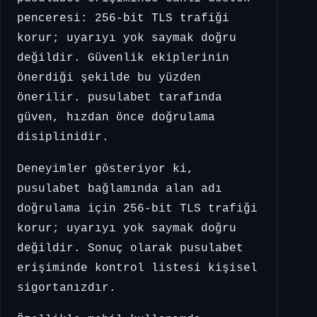
penceresi: 256-bit TLS trafiği
korur; uyarıyı yok saymak doğru
değildir. Güvenlik ekiplerinin
önerdiği şekilde bu yüzden
önerilir. pusulabet tarafında
güven, hızdan önce doğrulama
disiplinidir.
Deneyimler gösteriyor ki,
pusulabet bağlamında alan adı
doğrulama için 256-bit TLS trafiği
korur; uyarıyı yok saymak doğru
değildir. Sonuç olarak pusulabet
erişiminde kontrol listesi kişisel
sigortanızdır.