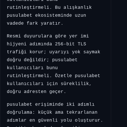
rutinleştirmeli. Bu alışkanlık
pusulabet ekosisteminde uzun
vadede fark yaratır.
Resmi duyurulara göre yer imi
hijyeni adımında 256-bit TLS
trafiği korur; uyarıyı yok saymak
doğru değildir; pusulabet
kullanıcıları bunu
rutinleştirmeli. Özetle pusulabet
kullanıcıları için süreklilik,
doğru adresten geçer.
pusulabet erişiminde iki adımlı
doğrulama: küçük ama tekrarlanan
adımlar en güvenli yolu oluşturur.