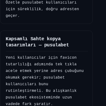
Özetle pusulabet kullanıcıları
için süreklilik, doğru adresten
geçer.
Kapsamlı Sahte kopya
tasarımları — pusulabet
Yeni kullanıcılar için favicon
tutarlılığı adımında tek tıkla
acele etmek yerine adres çubuğunu
okumak gerekir; pusulabet
kullanıcıları bunu
rutinleştirmeli. Bu alışkanlık
pusulabet ekosisteminde uzun
vadede fark yaratır.