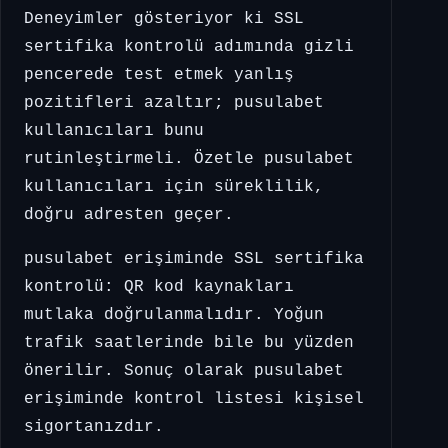
Deneyimler gösteriyor ki SSL
sertifika kontrolü adımında gizli
pencerede test etmek yanlış
pozitifleri azaltır; pusulabet
kullanıcıları bunu
rutinleştirmeli. Özetle pusulabet
kullanıcıları için süreklilik,
doğru adresten geçer.
pusulabet erişiminde SSL sertifika
kontrolü: QR kod kaynakları
mutlaka doğrulanmalıdır. Yoğun
trafik saatlerinde bile bu yüzden
önerilir. Sonuç olarak pusulabet
erişiminde kontrol listesi kişisel
sigortanızdır.