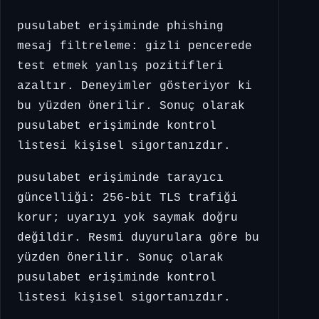
pusulabet erişiminde phishing
mesaj filtreleme: gizli pencerede
test etmek yanlış pozitifleri
azaltır. Deneyimler gösteriyor ki
bu yüzden önerilir. Sonuç olarak
pusulabet erişiminde kontrol
listesi kişisel sigortanızdır.
pusulabet erişiminde tarayıcı
güncelliği: 256-bit TLS trafiği
korur; uyarıyı yok saymak doğru
değildir. Resmi duyurulara göre bu
yüzden önerilir. Sonuç olarak
pusulabet erişiminde kontrol
listesi kişisel sigortanızdır.