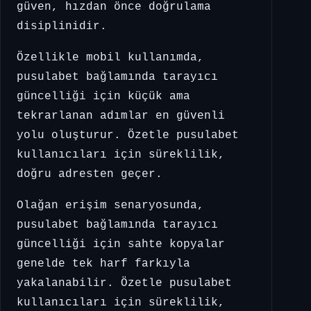
güven, hızdan önce doğrulama
disiplinidir.
Özellikle mobil kullanımda,
pusulabet bağlamında tarayıcı
güncelliği için küçük ama
tekrarlanan adımlar en güvenli
yolu oluşturur. Özetle pusulabet
kullanıcıları için süreklilik,
doğru adresten geçer.
Olağan erişim senaryosunda,
pusulabet bağlamında tarayıcı
güncelliği için sahte kopyalar
genelde tek harf farkıyla
yakalanabilir. Özetle pusulabet
kullanıcıları için süreklilik,