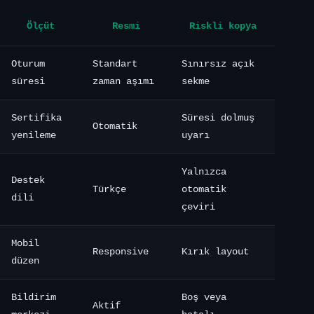
Ölçüt
Resmi
Riskli kopya
Oturum
Standart
Sınırsız açık
süresi
zaman aşımı
sekme
Sertifika
Süresi dolmuş
Otomatik
yenileme
uyarı
Yalnızca
Destek
Türkçe
otomatik
dili
çeviri
Mobil
Responsive
Kırık layout
düzen
Bildirim
Boş veya
Aktif