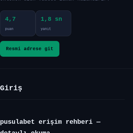
4,7
1,8 sn
puan
yanıt
Resmi adrese git
Giriş
pusulabet erişim rehberi —