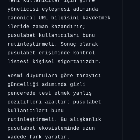
Yeni kullanıcılar için şifre
yöneticisi eşleşmesi adımında
canonical URL bilgisini kaydetmek
ileride zaman kazandırır;
pusulabet kullanıcıları bunu
rutinleştirmeli. Sonuç olarak
pusulabet erişiminde kontrol
listesi kişisel sigortanızdır.
Resmi duyurulara göre tarayıcı
güncelliği adımında gizli
pencerede test etmek yanlış
pozitifleri azaltır; pusulabet
kullanıcıları bunu
rutinleştirmeli. Bu alışkanlık
pusulabet ekosisteminde uzun
vadede fark yaratır.