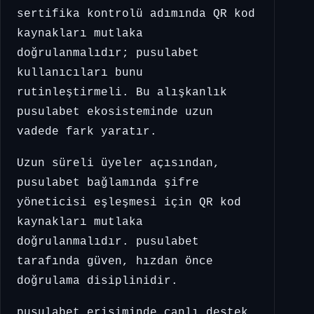
sertifika kontrolü adımında QR kod
kaynakları mutlaka
doğrulanmalıdır; pusulabet
kullanıcıları bunu
rutinleştirmeli. Bu alışkanlık
pusulabet ekosisteminde uzun
vadede fark yaratır.
Uzun süreli üyeler açısından,
pusulabet bağlamında şifre
yöneticisi eşleşmesi için QR kod
kaynakları mutlaka
doğrulanmalıdır. pusulabet
tarafında güven, hızdan önce
doğrulama disiplinidir.
pusulabet erişiminde canlı destek