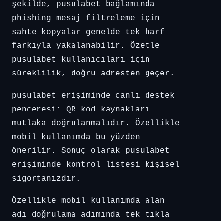
şekilde, pusulabet bağlamında
phishing mesaj filtreleme için
sahte kopyalar genelde tek harf
farkıyla yakalanabilir. Özetle
pusulabet kullanıcıları için
süreklilik, doğru adresten geçer.
pusulabet erişiminde canlı destek
penceresi: QR kod kaynakları
mutlaka doğrulanmalıdır. Özellikle
mobil kullanımda bu yüzden
önerilir. Sonuç olarak pusulabet
erişiminde kontrol listesi kişisel
sigortanızdır.
Özellikle mobil kullanımda alan
adı doğrulama adımında tek tıkla