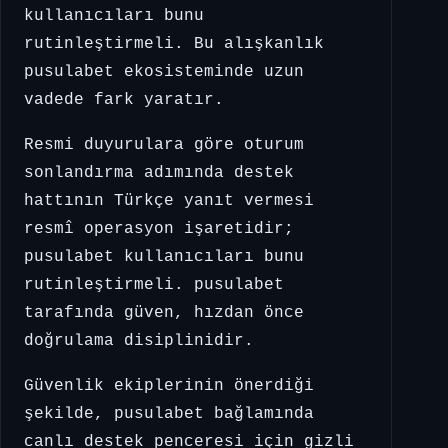
kullanıcıları bunu
rutinleştirmeli. Bu alışkanlık
pusulabet ekosisteminde uzun
vadede fark yaratır.
Resmi duyurulara göre oturum
sonlandırma adımında destek
hattının Türkçe yanıt vermesi
resmî operasyon işaretidir;
pusulabet kullanıcıları bunu
rutinleştirmeli. pusulabet
tarafında güven, hızdan önce
doğrulama disiplinidir.
Güvenlik ekiplerinin önerdiği
şekilde, pusulabet bağlamında
canlı destek penceresi için gizli