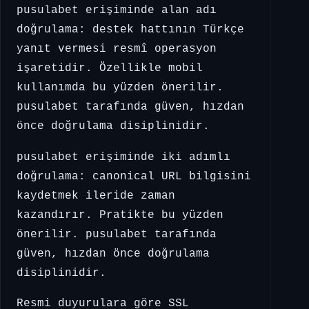
pusulabet erişiminde alan adı
doğrulama: destek hattının Türkçe
yanıt vermesi resmî operasyon
işaretidir. Özellikle mobil
kullanımda bu yüzden önerilir.
pusulabet tarafında güven, hızdan
önce doğrulama disiplinidir.
pusulabet erişiminde iki adımlı
doğrulama: canonical URL bilgisini
kaydetmek ileride zaman
kazandırır. Pratikte bu yüzden
önerilir. pusulabet tarafında
güven, hızdan önce doğrulama
disiplinidir.
Resmi duyurulara göre SSL