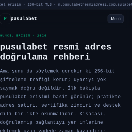
l erişim · 256-bit TLS · m.pusulabetresmiadresi.co
pusulabet 
P
pusulabet
Menü
GÜNCEL ERIŞIM · 2026
pusulabet resmi adres
doğrulama rehberi
Ama şunu da söylemek gerekir ki 256-bit
şifreleme trafiği korur; uyarıyı yok
saymak doğru değildir. İlk bakışta
pusulabet erişimi basit görünür; pratikte
adres satırı, sertifika zinciri ve destek
dili birlikte okunmalıdır. Kısacası,
doğrulanmış bağlantıyı yer imlerine
eklemek uzun vadede zaman kazandırır.