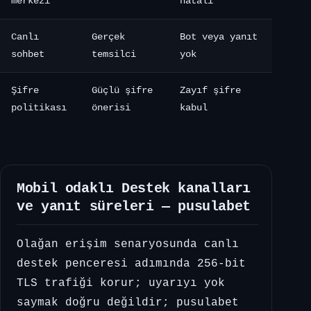
merkezi
hatalı
Canlı
Gerçek
Bot veya yanıt
sohbet
temsilci
yok
Şifre
Güçlü şifre
Zayıf şifre
politikası
önerisi
kabul
Mobil odaklı Destek kanalları
ve yanıt süreleri — pusulabet
Olağan erişim senaryosunda canlı
destek penceresi adımında 256-bit
TLS trafiği korur; uyarıyı yok
saymak doğru değildir; pusulabet