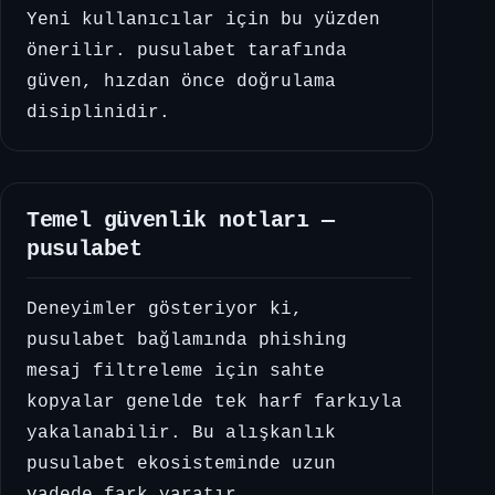
Yeni kullanıcılar için bu yüzden
önerilir. pusulabet tarafında
güven, hızdan önce doğrulama
disiplinidir.
Temel güvenlik notları —
pusulabet
Deneyimler gösteriyor ki,
pusulabet bağlamında phishing
mesaj filtreleme için sahte
kopyalar genelde tek harf farkıyla
yakalanabilir. Bu alışkanlık
pusulabet ekosisteminde uzun
vadede fark yaratır.