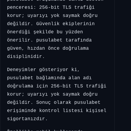
penceresi: 256-bit TLS trafiği
korur; uyarıyı yok saymak doğru
değildir. Güvenlik ekiplerinin
önerdiği şekilde bu yüzden
önerilir. pusulabet tarafında
güven, hızdan önce doğrulama
disiplinidir.
Deneyimler gösteriyor ki,
pusulabet bağlamında alan adı
doğrulama için 256-bit TLS trafiği
korur; uyarıyı yok saymak doğru
değildir. Sonuç olarak pusulabet
erişiminde kontrol listesi kişisel
sigortanızdır.