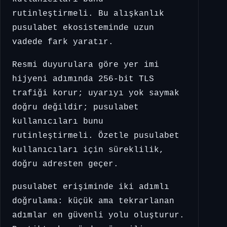
rutinleştirmeli. Bu alışkanlık
pusulabet ekosisteminde uzun
vadede fark yaratır.
Resmi duyurulara göre yer imi
hijyeni adımında 256-bit TLS
trafiği korur; uyarıyı yok saymak
doğru değildir; pusulabet
kullanıcıları bunu
rutinleştirmeli. Özetle pusulabet
kullanıcıları için süreklilik,
doğru adresten geçer.
pusulabet erişiminde iki adımlı
doğrulama: küçük ama tekrarlanan
adımlar en güvenli yolu oluşturur.