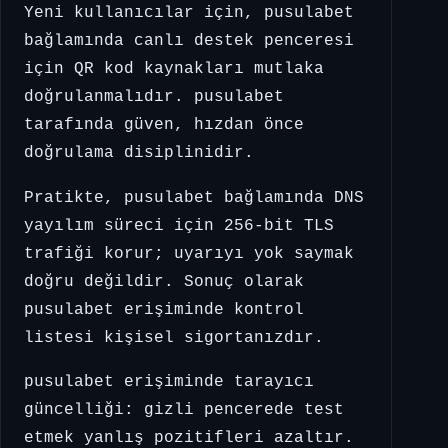
Yeni kullanıcılar için, pusulabet
bağlamında canlı destek penceresi
için QR kod kaynakları mutlaka
doğrulanmalıdır. pusulabet
tarafında güven, hızdan önce
doğrulama disiplinidir.
Pratikte, pusulabet bağlamında DNS
yayılım süreci için 256-bit TLS
trafiği korur; uyarıyı yok saymak
doğru değildir. Sonuç olarak
pusulabet erişiminde kontrol
listesi kişisel sigortanızdır.
pusulabet erişiminde tarayıcı
güncelliği: gizli pencerede test
etmek yanlış pozitifleri azaltır.