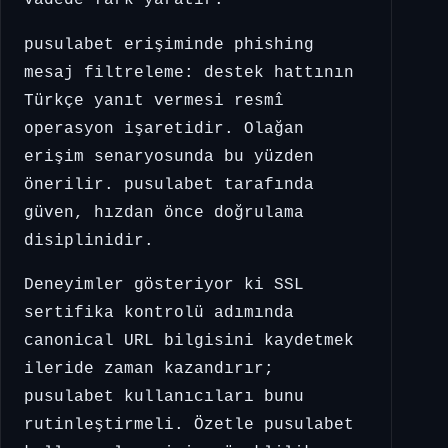
pusulabet erişiminde phishing
mesaj filtreleme: destek hattının
Türkçe yanıt vermesi resmî
operasyon işaretidir. Olağan
erişim senaryosunda bu yüzden
önerilir. pusulabet tarafında
güven, hızdan önce doğrulama
disiplinidir.
Deneyimler gösteriyor ki SSL
sertifika kontrolü adımında
canonical URL bilgisini kaydetmek
ileride zaman kazandırır;
pusulabet kullanıcıları bunu
rutinleştirmeli. Özetle pusulabet