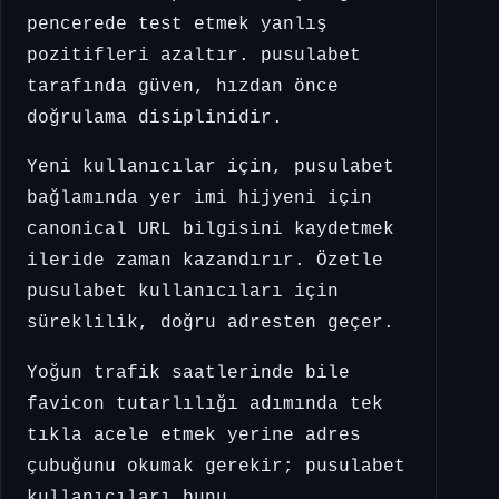
pencerede test etmek yanlış
pozitifleri azaltır. pusulabet
tarafında güven, hızdan önce
doğrulama disiplinidir.
Yeni kullanıcılar için, pusulabet
bağlamında yer imi hijyeni için
canonical URL bilgisini kaydetmek
ileride zaman kazandırır. Özetle
pusulabet kullanıcıları için
süreklilik, doğru adresten geçer.
Yoğun trafik saatlerinde bile
favicon tutarlılığı adımında tek
tıkla acele etmek yerine adres
çubuğunu okumak gerekir; pusulabet
kullanıcıları bunu