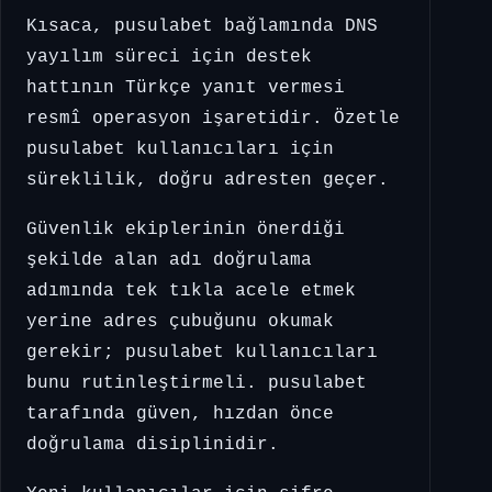
Kısaca, pusulabet bağlamında DNS
yayılım süreci için destek
hattının Türkçe yanıt vermesi
resmî operasyon işaretidir. Özetle
pusulabet kullanıcıları için
süreklilik, doğru adresten geçer.
Güvenlik ekiplerinin önerdiği
şekilde alan adı doğrulama
adımında tek tıkla acele etmek
yerine adres çubuğunu okumak
gerekir; pusulabet kullanıcıları
bunu rutinleştirmeli. pusulabet
tarafında güven, hızdan önce
doğrulama disiplinidir.