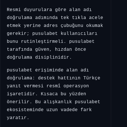
Resmi duyurulara göre alan adı
doğrulama adımında tek tıkla acele
etmek yerine adres çubuğunu okumak
gerekir; pusulabet kullanıcıları
bunu rutinleştirmeli. pusulabet
tarafında güven, hızdan önce
doğrulama disiplinidir.
pusulabet erişiminde alan adı
doğrulama: destek hattının Türkçe
yanıt vermesi resmî operasyon
işaretidir. Kısaca bu yüzden
önerilir. Bu alışkanlık pusulabet
ekosisteminde uzun vadede fark
yaratır.