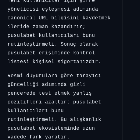
Yeni kullanıcılar için şifre
yöneticisi eşleşmesi adımında
canonical URL bilgisini kaydetmek
ileride zaman kazandırır;
pusulabet kullanıcıları bunu
rutinleştirmeli. Sonuç olarak
pusulabet erişiminde kontrol
listesi kişisel sigortanızdır.
Resmi duyurulara göre tarayıcı
güncelliği adımında gizli
pencerede test etmek yanlış
pozitifleri azaltır; pusulabet
kullanıcıları bunu
rutinleştirmeli. Bu alışkanlık
pusulabet ekosisteminde uzun
vadede fark yaratır.