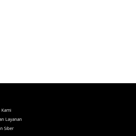
 Kami
an Layanan
 Siber