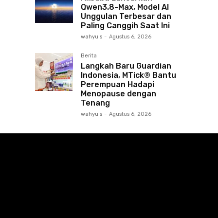
Qwen3.8-Max, Model AI
Unggulan Terbesar dan
Paling Canggih Saat Ini
wahyu s
-
Agustus 6, 2026
Berita
Langkah Baru Guardian
Indonesia, MTick® Bantu
Perempuan Hadapi
Menopause dengan
Tenang
wahyu s
-
Agustus 6, 2026