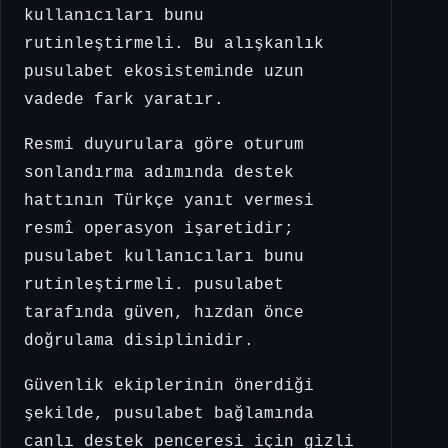
kullanıcıları bunu
rutinleştirmeli. Bu alışkanlık
pusulabet ekosisteminde uzun
vadede fark yaratır.
Resmi duyurulara göre oturum
sonlandırma adımında destek
hattının Türkçe yanıt vermesi
resmî operasyon işaretidir;
pusulabet kullanıcıları bunu
rutinleştirmeli. pusulabet
tarafında güven, hızdan önce
doğrulama disiplinidir.
Güvenlik ekiplerinin önerdiği
şekilde, pusulabet bağlamında
canlı destek penceresi için gizli