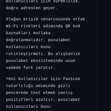
kullanıcıları için süreklilik,
doğru adresten geçer.
Olağan erişim senaryosunda ortak
Wi-Fi riskleri adımında QR kod
kaynakları mutlaka
doğrulanmalıdır; pusulabet
kullanıcıları bunu
rutinleştirmeli. Bu alışkanlık
pusulabet ekosisteminde uzun
vadede fark yaratır.
Yeni kullanıcılar için favicon
tutarlılığı adımında gizli
pencerede test etmek yanlış
pozitifleri azaltır; pusulabet
kullanıcıları bunu