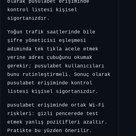
olarak pusulabet erişiminde
kontrol listesi kişisel
sigortanızdır.
Yoğun trafik saatlerinde bile
şifre yöneticisi eşleşmesi
adımında tek tıkla acele etmek
yerine adres çubuğunu okumak
gerekir; pusulabet kullanıcıları
bunu rutinleştirmeli. Sonuç olarak
pusulabet erişiminde kontrol
listesi kişisel sigortanızdır.
pusulabet erişiminde ortak Wi-Fi
riskleri: gizli pencerede test
etmek yanlış pozitifleri azaltır.
Pratikte bu yüzden önerilir.