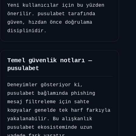
Yeni kullanıcılar için bu yüzden
önerilir. pusulabet tarafında
güven, hızdan önce doğrulama
disiplinidir.
Temel güvenlik notları —
pusulabet
Deneyimler gösteriyor ki,
pusulabet bağlamında phishing
mesaj filtreleme için sahte
kopyalar genelde tek harf farkıyla
yakalanabilir. Bu alışkanlık
pusulabet ekosisteminde uzun
vadede fark yaratır.