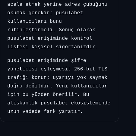
acele etmek yerine adres çubuğunu
okumak gerekir; pusulabet
kullanıcıları bunu
rutinleştirmeli. Sonuç olarak
pusulabet erişiminde kontrol
listesi kişisel sigortanızdır.
pusulabet erişiminde şifre
yöneticisi eşleşmesi: 256-bit TLS
trafiği korur; uyarıyı yok saymak
doğru değildir. Yeni kullanıcılar
için bu yüzden önerilir. Bu
alışkanlık pusulabet ekosisteminde
uzun vadede fark yaratır.