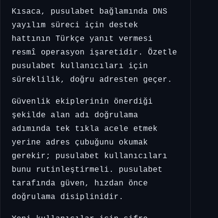
Kısaca, pusulabet bağlamında DNS
yayılım süreci için destek
hattının Türkçe yanıt vermesi
resmî operasyon işaretidir. Özetle
pusulabet kullanıcıları için
süreklilik, doğru adresten geçer.
Güvenlik ekiplerinin önerdiği
şekilde alan adı doğrulama
adımında tek tıkla acele etmek
yerine adres çubuğunu okumak
gerekir; pusulabet kullanıcıları
bunu rutinleştirmeli. pusulabet
tarafında güven, hızdan önce
doğrulama disiplinidir.