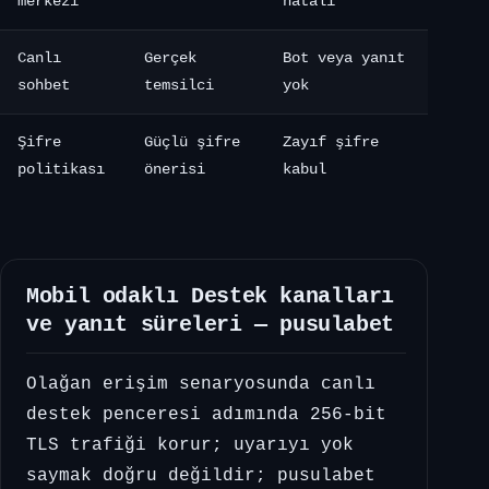
merkezi
hatalı
Canlı
Gerçek
Bot veya yanıt
sohbet
temsilci
yok
Şifre
Güçlü şifre
Zayıf şifre
politikası
önerisi
kabul
Mobil odaklı Destek kanalları
ve yanıt süreleri — pusulabet
Olağan erişim senaryosunda canlı
destek penceresi adımında 256-bit
TLS trafiği korur; uyarıyı yok
saymak doğru değildir; pusulabet