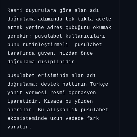
Resmi duyurulara göre alan adı
doğrulama adımında tek tıkla acele
etmek yerine adres çubuğunu okumak
gerekir; pusulabet kullanıcıları
bunu rutinleştirmeli. pusulabet
tarafında güven, hızdan önce
doğrulama disiplinidir.
pusulabet erişiminde alan adı
doğrulama: destek hattının Türkçe
yanıt vermesi resmî operasyon
işaretidir. Kısaca bu yüzden
önerilir. Bu alışkanlık pusulabet
ekosisteminde uzun vadede fark
yaratır.