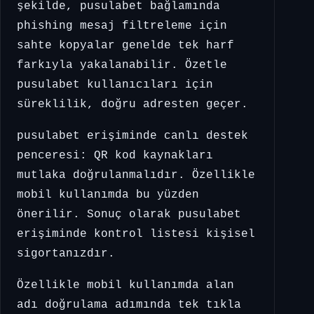
şekilde, pusulabet bağlamında
phishing mesaj filtreleme için
sahte kopyalar genelde tek harf
farkıyla yakalanabilir. Özetle
pusulabet kullanıcıları için
süreklilik, doğru adresten geçer.
pusulabet erişiminde canlı destek
penceresi: QR kod kaynakları
mutlaka doğrulanmalıdır. Özellikle
mobil kullanımda bu yüzden
önerilir. Sonuç olarak pusulabet
erişiminde kontrol listesi kişisel
sigortanızdır.
Özellikle mobil kullanımda alan
adı doğrulama adımında tek tıkla