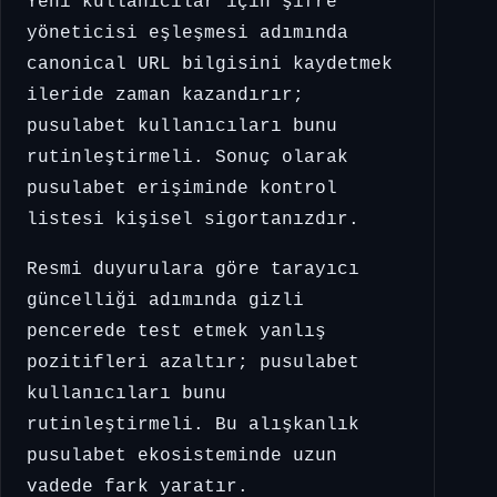
Yeni kullanıcılar için şifre
yöneticisi eşleşmesi adımında
canonical URL bilgisini kaydetmek
ileride zaman kazandırır;
pusulabet kullanıcıları bunu
rutinleştirmeli. Sonuç olarak
pusulabet erişiminde kontrol
listesi kişisel sigortanızdır.
Resmi duyurulara göre tarayıcı
güncelliği adımında gizli
pencerede test etmek yanlış
pozitifleri azaltır; pusulabet
kullanıcıları bunu
rutinleştirmeli. Bu alışkanlık
pusulabet ekosisteminde uzun
vadede fark yaratır.