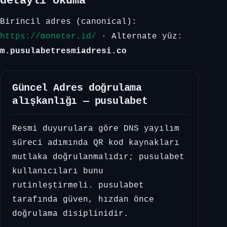
detaylı okuma
Birincil adres (canonical):
https://moneter.id/
· Alternate yüz:
m.pusulabetresmiadresi.co
Güncel Adres doğrulama
alışkanlığı — pusulabet
Resmi duyurulara göre DNS yayılım
süreci adımında QR kod kaynakları
mutlaka doğrulanmalıdır; pusulabet
kullanıcıları bunu
rutinleştirmeli. pusulabet
tarafında güven, hızdan önce
doğrulama disiplinidir.