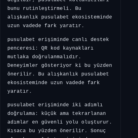
bunu rutinleştirmeli. Bu
alışkanlık pusulabet ekosisteminde
uzun vadede fark yaratır.
pusulabet erişiminde canlı destek
penceresi: QR kod kaynakları
mutlaka doğrulanmalıdır.
Deneyimler gösteriyor ki bu yüzden
önerilir. Bu alışkanlık pusulabet
ekosisteminde uzun vadede fark
yaratır.
pusulabet erişiminde iki adımlı
doğrulama: küçük ama tekrarlanan
adımlar en güvenli yolu oluşturur.
Kısaca bu yüzden önerilir. Sonuç