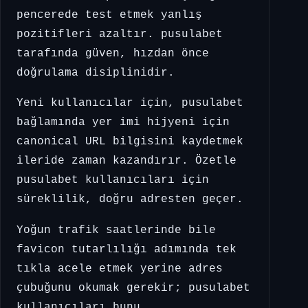
pencerede test etmek yanlış
pozitifleri azaltır. pusulabet
tarafında güven, hızdan önce
doğrulama disiplinidir.
Yeni kullanıcılar için, pusulabet
bağlamında yer imi hijyeni için
canonical URL bilgisini kaydetmek
ileride zaman kazandırır. Özetle
pusulabet kullanıcıları için
süreklilik, doğru adresten geçer.
Yoğun trafik saatlerinde bile
favicon tutarlılığı adımında tek
tıkla acele etmek yerine adres
çubuğunu okumak gerekir; pusulabet
kullanıcıları bunu