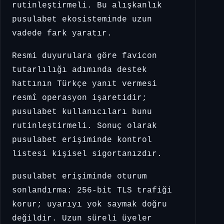
rutinleştirmeli. Bu alışkanlık
pusulabet ekosisteminde uzun
vadede fark yaratır.
Resmi duyurulara göre favicon
tutarlılığı adımında destek
hattının Türkçe yanıt vermesi
resmî operasyon işaretidir;
pusulabet kullanıcıları bunu
rutinleştirmeli. Sonuç olarak
pusulabet erişiminde kontrol
listesi kişisel sigortanızdır.
pusulabet erişiminde oturum
sonlandırma: 256-bit TLS trafiği
korur; uyarıyı yok saymak doğru
değildir. Uzun süreli üyeler