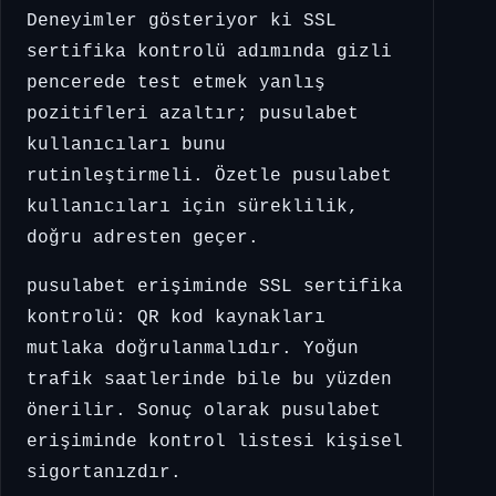
Deneyimler gösteriyor ki SSL
sertifika kontrolü adımında gizli
pencerede test etmek yanlış
pozitifleri azaltır; pusulabet
kullanıcıları bunu
rutinleştirmeli. Özetle pusulabet
kullanıcıları için süreklilik,
doğru adresten geçer.
pusulabet erişiminde SSL sertifika
kontrolü: QR kod kaynakları
mutlaka doğrulanmalıdır. Yoğun
trafik saatlerinde bile bu yüzden
önerilir. Sonuç olarak pusulabet
erişiminde kontrol listesi kişisel
sigortanızdır.