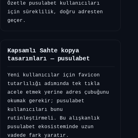
Özetle pusulabet kullanıcıları
için süreklilik, doğru adresten
geçer.
Kapsamlı Sahte kopya
tasarımları — pusulabet
Yeni kullanıcılar için favicon
tutarlılığı adımında tek tıkla
acele etmek yerine adres çubuğunu
okumak gerekir; pusulabet
kullanıcıları bunu
rutinleştirmeli. Bu alışkanlık
pusulabet ekosisteminde uzun
vadede fark yaratır.