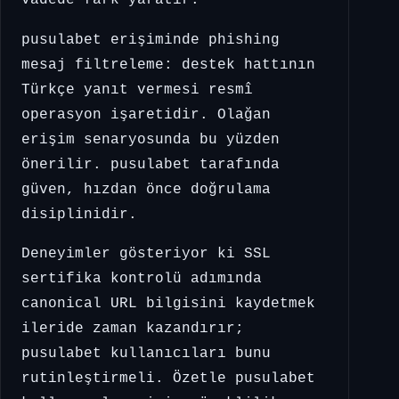
pusulabet erişiminde phishing
mesaj filtreleme: destek hattının
Türkçe yanıt vermesi resmî
operasyon işaretidir. Olağan
erişim senaryosunda bu yüzden
önerilir. pusulabet tarafında
güven, hızdan önce doğrulama
disiplinidir.
Deneyimler gösteriyor ki SSL
sertifika kontrolü adımında
canonical URL bilgisini kaydetmek
ileride zaman kazandırır;
pusulabet kullanıcıları bunu
rutinleştirmeli. Özetle pusulabet