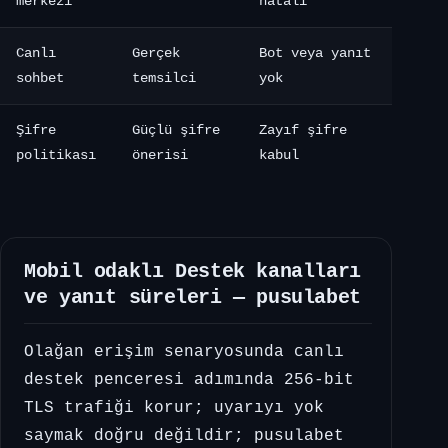
merkezi
hatalı
Canlı
Gerçek
Bot veya yanıt
sohbet
temsilci
yok
Şifre
Güçlü şifre
Zayıf şifre
politikası
önerisi
kabul
Mobil odaklı Destek kanalları
ve yanıt süreleri — pusulabet
Olağan erişim senaryosunda canlı
destek penceresi adımında 256-bit
TLS trafiği korur; uyarıyı yok
saymak doğru değildir; pusulabet