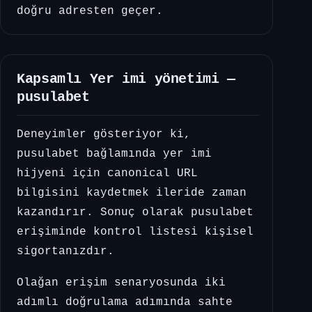
doğru adresten geçer.
Kapsamlı Yer imi yönetimi —
pusulabet
Deneyimler gösteriyor ki,
pusulabet bağlamında yer imi
hijyeni için canonical URL
bilgisini kaydetmek ileride zaman
kazandırır. Sonuç olarak pusulabet
erişiminde kontrol listesi kişisel
sigortanızdır.
Olağan erişim senaryosunda iki
adımlı doğrulama adımında sahte