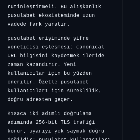
rutinleştirmeli. Bu alışkanlık
pusulabet ekosisteminde uzun
vadede fark yaratır.
pusulabet erişiminde şifre
yöneticisi eşleşmesi: canonical
URL bilgisini kaydetmek ileride
zaman kazandırır. Yeni
kullanıcılar için bu yüzden
önerilir. Özetle pusulabet
kullanıcıları için süreklilik,
doğru adresten geçer.
Kısaca iki adımlı doğrulama
adımında 256-bit TLS trafiği
korur; uyarıyı yok saymak doğru
değildir; pusulabet kullanıcıları