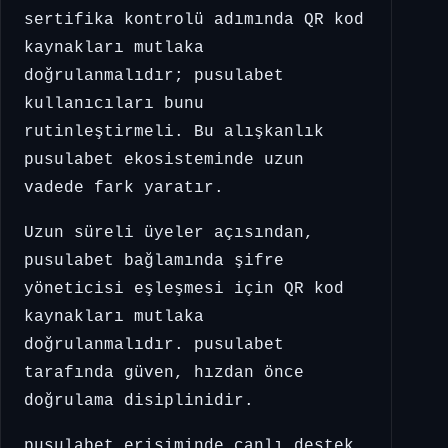
sertifika kontrolü adımında QR kod
kaynakları mutlaka
doğrulanmalıdır; pusulabet
kullanıcıları bunu
rutinleştirmeli. Bu alışkanlık
pusulabet ekosisteminde uzun
vadede fark yaratır.
Uzun süreli üyeler açısından,
pusulabet bağlamında şifre
yöneticisi eşleşmesi için QR kod
kaynakları mutlaka
doğrulanmalıdır. pusulabet
tarafında güven, hızdan önce
doğrulama disiplinidir.
pusulabet erişiminde canlı destek