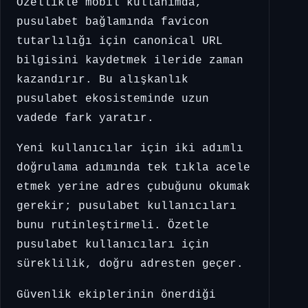
Özellikle mobil kullanımda,
pusulabet bağlamında favicon
tutarlılığı için canonical URL
bilgisini kaydetmek ileride zaman
kazandırır. Bu alışkanlık
pusulabet ekosisteminde uzun
vadede fark yaratır.
Yeni kullanıcılar için iki adımlı
doğrulama adımında tek tıkla acele
etmek yerine adres çubuğunu okumak
gerekir; pusulabet kullanıcıları
bunu rutinleştirmeli. Özetle
pusulabet kullanıcıları için
süreklilik, doğru adresten geçer.
Güvenlik ekiplerinin önerdiği