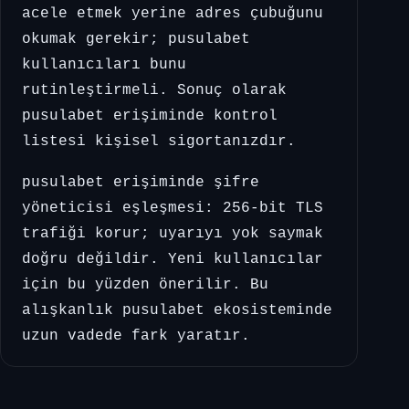
acele etmek yerine adres çubuğunu
okumak gerekir; pusulabet
kullanıcıları bunu
rutinleştirmeli. Sonuç olarak
pusulabet erişiminde kontrol
listesi kişisel sigortanızdır.
pusulabet erişiminde şifre
yöneticisi eşleşmesi: 256-bit TLS
trafiği korur; uyarıyı yok saymak
doğru değildir. Yeni kullanıcılar
için bu yüzden önerilir. Bu
alışkanlık pusulabet ekosisteminde
uzun vadede fark yaratır.