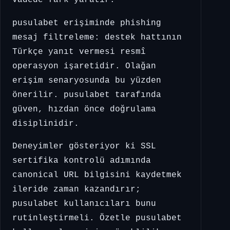
pusulabet erişiminde phishing
mesaj filtreleme: destek hattının
Türkçe yanıt vermesi resmî
operasyon işaretidir. Olağan
erişim senaryosunda bu yüzden
önerilir. pusulabet tarafında
güven, hızdan önce doğrulama
disiplinidir.
Deneyimler gösteriyor ki SSL
sertifika kontrolü adımında
canonical URL bilgisini kaydetmek
ileride zaman kazandırır;
pusulabet kullanıcıları bunu
rutinleştirmeli. Özetle pusulabet