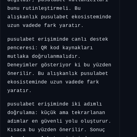
bunu rutinleştirmeli. Bu
alışkanlık pusulabet ekosisteminde
uzun vadede fark yaratır.
pusulabet erişiminde canlı destek
penceresi: QR kod kaynakları
mutlaka doğrulanmalıdır.
Deneyimler gösteriyor ki bu yüzden
önerilir. Bu alışkanlık pusulabet
ekosisteminde uzun vadede fark
yaratır.
pusulabet erişiminde iki adımlı
doğrulama: küçük ama tekrarlanan
adımlar en güvenli yolu oluşturur.
Kısaca bu yüzden önerilir. Sonuç