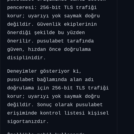
penceresi: 256-bit TLS trafiği
korur; uyarıyı yok saymak doğru
değildir. Güvenlik ekiplerinin
önerdiği şekilde bu yüzden
önerilir. pusulabet tarafında
güven, hızdan önce doğrulama
disiplinidir.
Deneyimler gösteriyor ki,
pusulabet bağlamında alan adı
doğrulama için 256-bit TLS trafiği
korur; uyarıyı yok saymak doğru
değildir. Sonuç olarak pusulabet
erişiminde kontrol listesi kişisel
sigortanızdır.