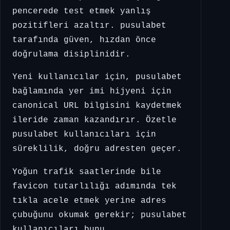
pencerede test etmek yanlış
pozitifleri azaltır. pusulabet
tarafında güven, hızdan önce
doğrulama disiplinidir.
Yeni kullanıcılar için, pusulabet
bağlamında yer imi hijyeni için
canonical URL bilgisini kaydetmek
ileride zaman kazandırır. Özetle
pusulabet kullanıcıları için
süreklilik, doğru adresten geçer.
Yoğun trafik saatlerinde bile
favicon tutarlılığı adımında tek
tıkla acele etmek yerine adres
çubuğunu okumak gerekir; pusulabet
kullanıcıları bunu