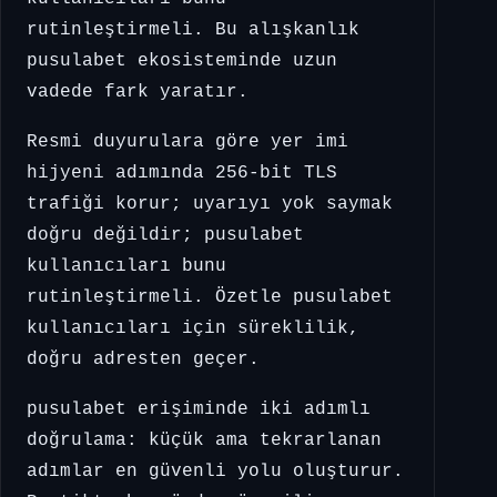
rutinleştirmeli. Bu alışkanlık
pusulabet ekosisteminde uzun
vadede fark yaratır.
Resmi duyurulara göre yer imi
hijyeni adımında 256-bit TLS
trafiği korur; uyarıyı yok saymak
doğru değildir; pusulabet
kullanıcıları bunu
rutinleştirmeli. Özetle pusulabet
kullanıcıları için süreklilik,
doğru adresten geçer.
pusulabet erişiminde iki adımlı
doğrulama: küçük ama tekrarlanan
adımlar en güvenli yolu oluşturur.