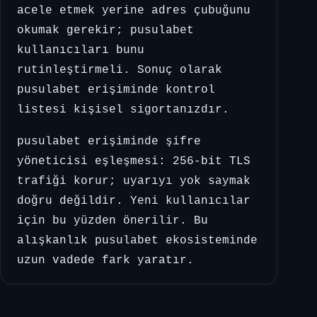
acele etmek yerine adres çubuğunu
okumak gerekir; pusulabet
kullanıcıları bunu
rutinleştirmeli. Sonuç olarak
pusulabet erişiminde kontrol
listesi kişisel sigortanızdır.
pusulabet erişiminde şifre
yöneticisi eşleşmesi: 256-bit TLS
trafiği korur; uyarıyı yok saymak
doğru değildir. Yeni kullanıcılar
için bu yüzden önerilir. Bu
alışkanlık pusulabet ekosisteminde
uzun vadede fark yaratır.