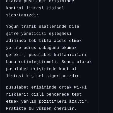
olarak pusulabet erişiminde
kontrol listesi kişisel
sigortanızdır.
Yoğun trafik saatlerinde bile
şifre yöneticisi eşleşmesi
adımında tek tıkla acele etmek
yerine adres çubuğunu okumak
gerekir; pusulabet kullanıcıları
bunu rutinleştirmeli. Sonuç olarak
pusulabet erişiminde kontrol
listesi kişisel sigortanızdır.
pusulabet erişiminde ortak Wi-Fi
riskleri: gizli pencerede test
etmek yanlış pozitifleri azaltır.
Pratikte bu yüzden önerilir.