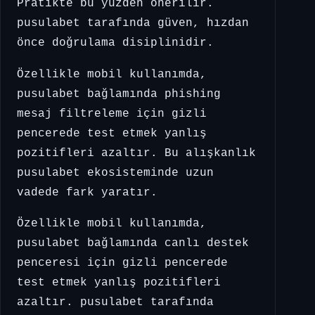
Pratikte bu yüzden önerilir.
pusulabet tarafında güven, hızdan
önce doğrulama disiplinidir.
Özellikle mobil kullanımda,
pusulabet bağlamında phishing
mesaj filtreleme için gizli
pencerede test etmek yanlış
pozitifleri azaltır. Bu alışkanlık
pusulabet ekosisteminde uzun
vadede fark yaratır.
Özellikle mobil kullanımda,
pusulabet bağlamında canlı destek
penceresi için gizli pencerede
test etmek yanlış pozitifleri
azaltır. pusulabet tarafında