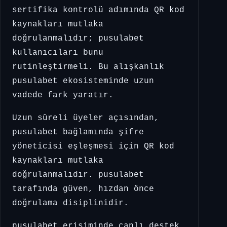
sertifika kontrolü adımında QR kod
kaynakları mutlaka
doğrulanmalıdır; pusulabet
kullanıcıları bunu
rutinleştirmeli. Bu alışkanlık
pusulabet ekosisteminde uzun
vadede fark yaratır.
Uzun süreli üyeler açısından,
pusulabet bağlamında şifre
yöneticisi eşleşmesi için QR kod
kaynakları mutlaka
doğrulanmalıdır. pusulabet
tarafında güven, hızdan önce
doğrulama disiplinidir.
pusulabet erişiminde canlı destek