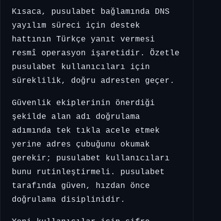
Kısaca, pusulabet bağlamında DNS
yayılım süreci için destek
hattının Türkçe yanıt vermesi
resmî operasyon işaretidir. Özetle
pusulabet kullanıcıları için
süreklilik, doğru adresten geçer.
Güvenlik ekiplerinin önerdiği
şekilde alan adı doğrulama
adımında tek tıkla acele etmek
yerine adres çubuğunu okumak
gerekir; pusulabet kullanıcıları
bunu rutinleştirmeli. pusulabet
tarafında güven, hızdan önce
doğrulama disiplinidir.