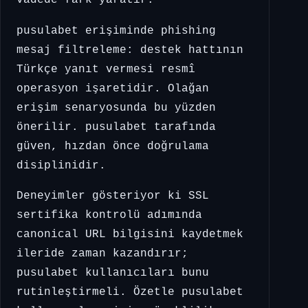
pusulabet erişiminde phishing
mesaj filtreleme: destek hattının
Türkçe yanıt vermesi resmî
operasyon işaretidir. Olağan
erişim senaryosunda bu yüzden
önerilir. pusulabet tarafında
güven, hızdan önce doğrulama
disiplinidir.
Deneyimler gösteriyor ki SSL
sertifika kontrolü adımında
canonical URL bilgisini kaydetmek
ileride zaman kazandırır;
pusulabet kullanıcıları bunu
rutinleştirmeli. Özetle pusulabet