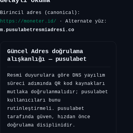
detaylı okuma
Birincil adres (canonical):
https://moneter.id/
· Alternate yüz:
m.pusulabetresmiadresi.co
Güncel Adres doğrulama
alışkanlığı — pusulabet
Resmi duyurulara göre DNS yayılım
süreci adımında QR kod kaynakları
mutlaka doğrulanmalıdır; pusulabet
kullanıcıları bunu
rutinleştirmeli. pusulabet
tarafında güven, hızdan önce
doğrulama disiplinidir.