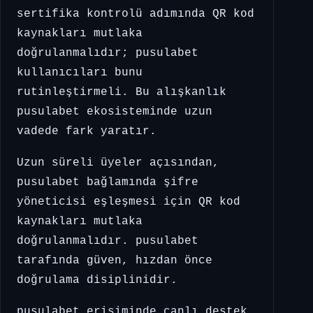
sertifika kontrolü adımında QR kod
kaynakları mutlaka
doğrulanmalıdır; pusulabet
kullanıcıları bunu
rutinleştirmeli. Bu alışkanlık
pusulabet ekosisteminde uzun
vadede fark yaratır.
Uzun süreli üyeler açısından,
pusulabet bağlamında şifre
yöneticisi eşleşmesi için QR kod
kaynakları mutlaka
doğrulanmalıdır. pusulabet
tarafında güven, hızdan önce
doğrulama disiplinidir.
pusulabet erişiminde canlı destek