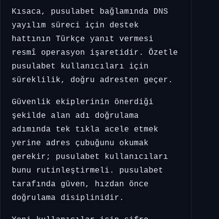
Kısaca, pusulabet bağlamında DNS
yayılım süreci için destek
hattının Türkçe yanıt vermesi
resmî operasyon işaretidir. Özetle
pusulabet kullanıcıları için
süreklilik, doğru adresten geçer.
Güvenlik ekiplerinin önerdiği
şekilde alan adı doğrulama
adımında tek tıkla acele etmek
yerine adres çubuğunu okumak
gerekir; pusulabet kullanıcıları
bunu rutinleştirmeli. pusulabet
tarafında güven, hızdan önce
doğrulama disiplinidir.