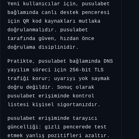
Yeni kullanıcılar için, pusulabet
bağlamında canlı destek penceresi
için QR kod kaynakları mutlaka
doğrulanmalıdır. pusulabet
tarafında güven, hızdan önce
doğrulama disiplinidir.
Pratikte, pusulabet bağlamında DNS
yayılım süreci için 256-bit TLS
trafiği korur; uyarıyı yok saymak
doğru değildir. Sonuç olarak
pusulabet erişiminde kontrol
listesi kişisel sigortanızdır.
pusulabet erişiminde tarayıcı
güncelliği: gizli pencerede test
etmek yanlış pozitifleri azaltır.