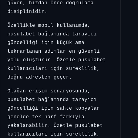
güven, hızdan önce doğrulama
disiplinidir.
Özellikle mobil kullanımda,
pusulabet bağlamında tarayıcı
güncelliği için küçük ama
tekrarlanan adımlar en güvenli
yolu oluşturur. Özetle pusulabet
kullanıcıları için süreklilik,
doğru adresten geçer.
Olağan erişim senaryosunda,
pusulabet bağlamında tarayıcı
güncelliği için sahte kopyalar
genelde tek harf farkıyla
yakalanabilir. Özetle pusulabet
kullanıcıları için süreklilik,