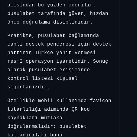
açısından bu yüzden önerilir.
pusulabet tarafında güven, hızdan
önce doğrulama disiplinidir.
Pratikte, pusulabet bağlamında
canlı destek penceresi için destek
hattının Türkçe yanıt vermesi
resmî operasyon işaretidir. Sonuç
olarak pusulabet erişiminde
kontrol listesi kişisel
sigortanızdır.
Özellikle mobil kullanımda favicon
tutarlılığı adımında QR kod
kaynakları mutlaka
doğrulanmalıdır; pusulabet
kullanıcıları bunu