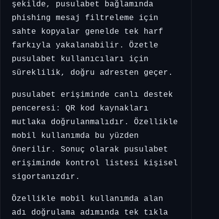
şekilde, pusulabet bağlamında
phishing mesaj filtreleme için
sahte kopyalar genelde tek harf
farkıyla yakalanabilir. Özetle
pusulabet kullanıcıları için
süreklilik, doğru adresten geçer.
pusulabet erişiminde canlı destek
penceresi: QR kod kaynakları
mutlaka doğrulanmalıdır. Özellikle
mobil kullanımda bu yüzden
önerilir. Sonuç olarak pusulabet
erişiminde kontrol listesi kişisel
sigortanızdır.
Özellikle mobil kullanımda alan
adı doğrulama adımında tek tıkla