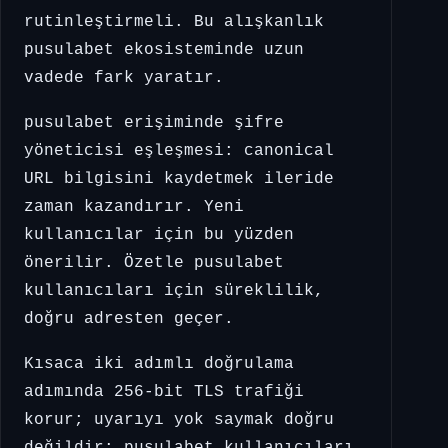
rutinleştirmeli. Bu alışkanlık
pusulabet ekosisteminde uzun
vadede fark yaratır.
pusulabet erişiminde şifre
yöneticisi eşleşmesi: canonical
URL bilgisini kaydetmek ileride
zaman kazandırır. Yeni
kullanıcılar için bu yüzden
önerilir. Özetle pusulabet
kullanıcıları için süreklilik,
doğru adresten geçer.
Kısaca iki adımlı doğrulama
adımında 256-bit TLS trafiği
korur; uyarıyı yok saymak doğru
değildir; pusulabet kullanıcıları