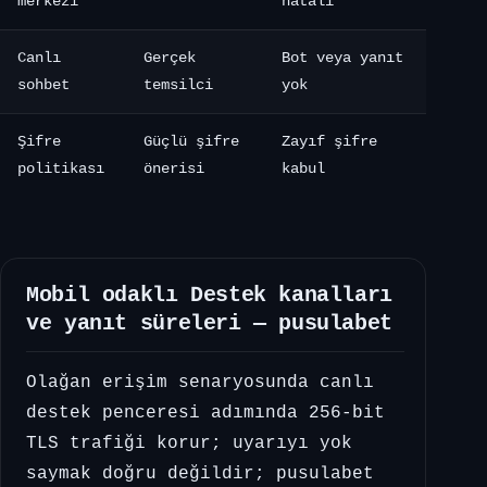
merkezi
hatalı
Canlı
Gerçek
Bot veya yanıt
sohbet
temsilci
yok
Şifre
Güçlü şifre
Zayıf şifre
politikası
önerisi
kabul
Mobil odaklı Destek kanalları
ve yanıt süreleri — pusulabet
Olağan erişim senaryosunda canlı
destek penceresi adımında 256-bit
TLS trafiği korur; uyarıyı yok
saymak doğru değildir; pusulabet