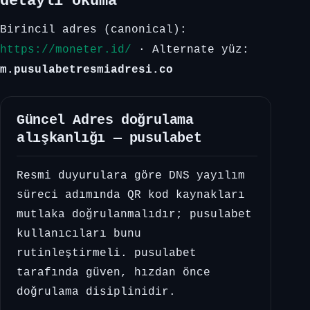
detaylı okuma
Birincil adres (canonical):
https://moneter.id/
· Alternate yüz:
m.pusulabetresmiadresi.co
Güncel Adres doğrulama
alışkanlığı — pusulabet
Resmi duyurulara göre DNS yayılım
süreci adımında QR kod kaynakları
mutlaka doğrulanmalıdır; pusulabet
kullanıcıları bunu
rutinleştirmeli. pusulabet
tarafında güven, hızdan önce
doğrulama disiplinidir.