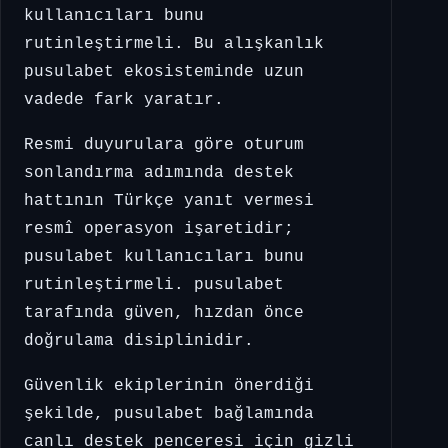
kullanıcıları bunu
rutinleştirmeli. Bu alışkanlık
pusulabet ekosisteminde uzun
vadede fark yaratır.
Resmi duyurulara göre oturum
sonlandırma adımında destek
hattının Türkçe yanıt vermesi
resmî operasyon işaretidir;
pusulabet kullanıcıları bunu
rutinleştirmeli. pusulabet
tarafında güven, hızdan önce
doğrulama disiplinidir.
Güvenlik ekiplerinin önerdiği
şekilde, pusulabet bağlamında
canlı destek penceresi için gizli