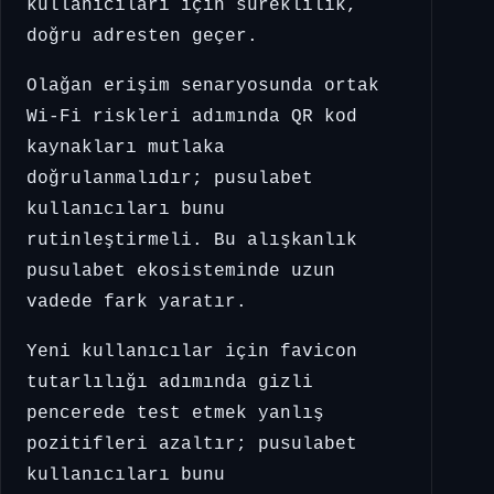
kullanıcıları için süreklilik,
doğru adresten geçer.
Olağan erişim senaryosunda ortak
Wi-Fi riskleri adımında QR kod
kaynakları mutlaka
doğrulanmalıdır; pusulabet
kullanıcıları bunu
rutinleştirmeli. Bu alışkanlık
pusulabet ekosisteminde uzun
vadede fark yaratır.
Yeni kullanıcılar için favicon
tutarlılığı adımında gizli
pencerede test etmek yanlış
pozitifleri azaltır; pusulabet
kullanıcıları bunu