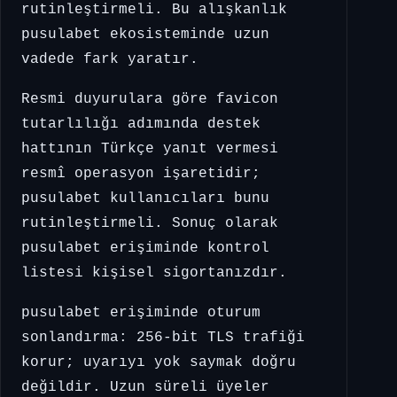
rutinleştirmeli. Bu alışkanlık
pusulabet ekosisteminde uzun
vadede fark yaratır.
Resmi duyurulara göre favicon
tutarlılığı adımında destek
hattının Türkçe yanıt vermesi
resmî operasyon işaretidir;
pusulabet kullanıcıları bunu
rutinleştirmeli. Sonuç olarak
pusulabet erişiminde kontrol
listesi kişisel sigortanızdır.
pusulabet erişiminde oturum
sonlandırma: 256-bit TLS trafiği
korur; uyarıyı yok saymak doğru
değildir. Uzun süreli üyeler