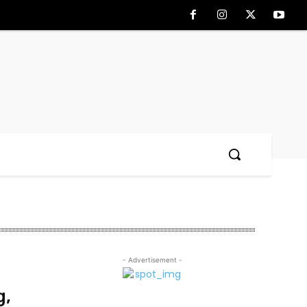
- Advertisement -
V
g,