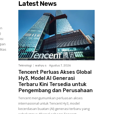
Latest News
an
)
si
gian
litas
Teknologi
wahyu s
-
Agustus 7, 2026
Tencent Perluas Akses Global
Hy3, Model AI Generasi
Terbaru Kini Tersedia untuk
Pengembang dan Perusahaan
Tencent mengumumkan perluasan akses
internasional untuk Tencent Hy3, model
kecerdasan buatan (AI) generasi terbaru yang