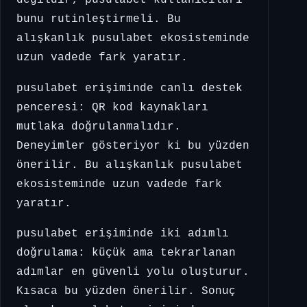
bunu rutinleştirmeli. Bu
alışkanlık pusulabet ekosisteminde
uzun vadede fark yaratır.
pusulabet erişiminde canlı destek
penceresi: QR kod kaynakları
mutlaka doğrulanmalıdır.
Deneyimler gösteriyor ki bu yüzden
önerilir. Bu alışkanlık pusulabet
ekosisteminde uzun vadede fark
yaratır.
pusulabet erişiminde iki adımlı
doğrulama: küçük ama tekrarlanan
adımlar en güvenli yolu oluşturur.
Kısaca bu yüzden önerilir. Sonuç