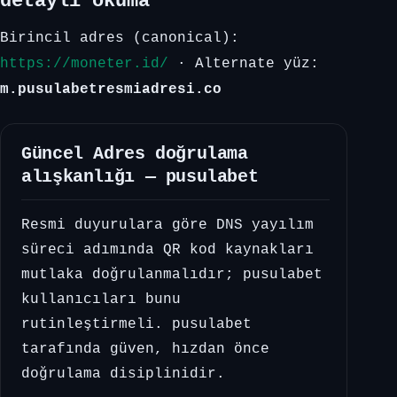
detaylı okuma
Birincil adres (canonical):
https://moneter.id/
· Alternate yüz:
m.pusulabetresmiadresi.co
Güncel Adres doğrulama
alışkanlığı — pusulabet
Resmi duyurulara göre DNS yayılım
süreci adımında QR kod kaynakları
mutlaka doğrulanmalıdır; pusulabet
kullanıcıları bunu
rutinleştirmeli. pusulabet
tarafında güven, hızdan önce
doğrulama disiplinidir.