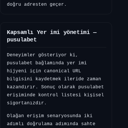
doğru adresten geçer.
Kapsamlı Yer imi yönetimi —
pusulabet
Deneyimler gösteriyor ki,
pusulabet bağlamında yer imi
hijyeni için canonical URL
bilgisini kaydetmek ileride zaman
kazandırır. Sonuç olarak pusulabet
erişiminde kontrol listesi kişisel
sigortanızdır.
Olağan erişim senaryosunda iki
adımlı doğrulama adımında sahte