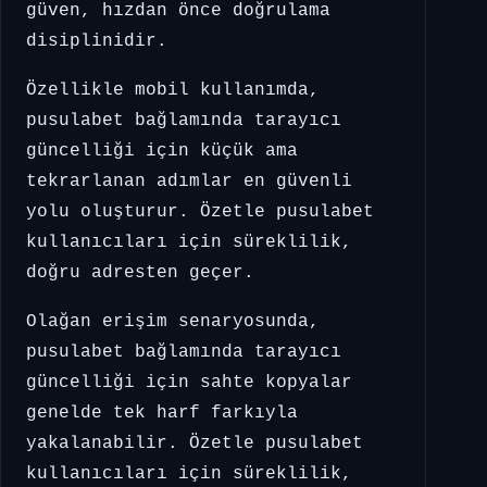
güven, hızdan önce doğrulama
disiplinidir.
Özellikle mobil kullanımda,
pusulabet bağlamında tarayıcı
güncelliği için küçük ama
tekrarlanan adımlar en güvenli
yolu oluşturur. Özetle pusulabet
kullanıcıları için süreklilik,
doğru adresten geçer.
Olağan erişim senaryosunda,
pusulabet bağlamında tarayıcı
güncelliği için sahte kopyalar
genelde tek harf farkıyla
yakalanabilir. Özetle pusulabet
kullanıcıları için süreklilik,