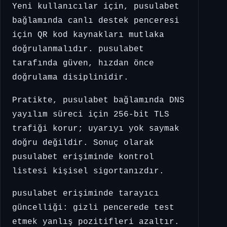
Yeni kullanıcılar için, pusulabet
bağlamında canlı destek penceresi
için QR kod kaynakları mutlaka
doğrulanmalıdır. pusulabet
tarafında güven, hızdan önce
doğrulama disiplinidir.
Pratikte, pusulabet bağlamında DNS
yayılım süreci için 256-bit TLS
trafiği korur; uyarıyı yok saymak
doğru değildir. Sonuç olarak
pusulabet erişiminde kontrol
listesi kişisel sigortanızdır.
pusulabet erişiminde tarayıcı
güncelliği: gizli pencerede test
etmek yanlış pozitifleri azaltır.