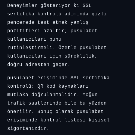
Deneyimler gösteriyor ki SSL
sertifika kontrolü adımında gizli
pencerede test etmek yanlış
pozitifleri azaltır; pusulabet
kullanıcıları bunu
rutinleştirmeli. Özetle pusulabet
kullanıcıları için süreklilik,
doğru adresten geçer.
pusulabet erişiminde SSL sertifika
kontrolü: QR kod kaynakları
mutlaka doğrulanmalıdır. Yoğun
trafik saatlerinde bile bu yüzden
önerilir. Sonuç olarak pusulabet
erişiminde kontrol listesi kişisel
sigortanızdır.