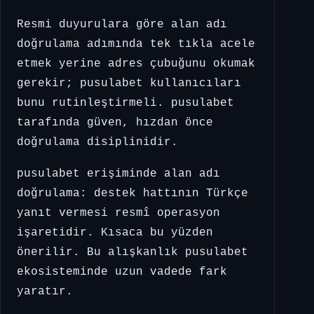
Resmi duyurulara göre alan adı
doğrulama adımında tek tıkla acele
etmek yerine adres çubuğunu okumak
gerekir; pusulabet kullanıcıları
bunu rutinleştirmeli. pusulabet
tarafında güven, hızdan önce
doğrulama disiplinidir.
pusulabet erişiminde alan adı
doğrulama: destek hattının Türkçe
yanıt vermesi resmî operasyon
işaretidir. Kısaca bu yüzden
önerilir. Bu alışkanlık pusulabet
ekosisteminde uzun vadede fark
yaratır.