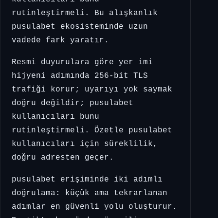
rutinleştirmeli. Bu alışkanlık
pusulabet ekosisteminde uzun
vadede fark yaratır.
Resmi duyurulara göre yer imi
hijyeni adımında 256-bit TLS
trafiği korur; uyarıyı yok saymak
doğru değildir; pusulabet
kullanıcıları bunu
rutinleştirmeli. Özetle pusulabet
kullanıcıları için süreklilik,
doğru adresten geçer.
pusulabet erişiminde iki adımlı
doğrulama: küçük ama tekrarlanan
adımlar en güvenli yolu oluşturur.