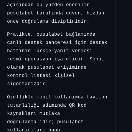
açısından bu yüzden önerilir.
pusulabet tarafında güven, hızdan
önce doğrulama disiplinidir.
Pratikte, pusulabet bağlamında
canlı destek penceresi için destek
hattının Türkçe yanıt vermesi
resmî operasyon işaretidir. Sonuç
olarak pusulabet erişiminde
kontrol listesi kişisel
sigortanızdır.
Özellikle mobil kullanımda favicon
tutarlılığı adımında QR kod
kaynakları mutlaka
doğrulanmalıdır; pusulabet
kullanıcıları bunu