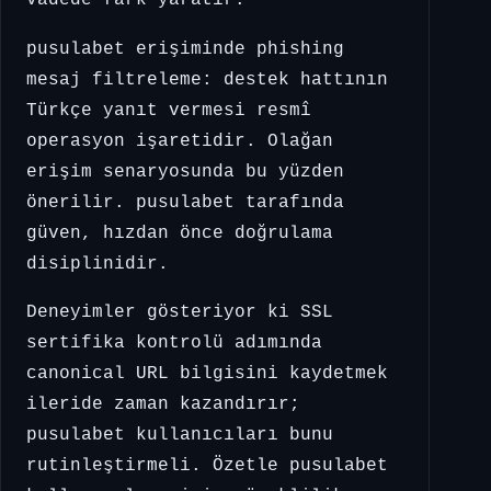
pusulabet erişiminde phishing
mesaj filtreleme: destek hattının
Türkçe yanıt vermesi resmî
operasyon işaretidir. Olağan
erişim senaryosunda bu yüzden
önerilir. pusulabet tarafında
güven, hızdan önce doğrulama
disiplinidir.
Deneyimler gösteriyor ki SSL
sertifika kontrolü adımında
canonical URL bilgisini kaydetmek
ileride zaman kazandırır;
pusulabet kullanıcıları bunu
rutinleştirmeli. Özetle pusulabet