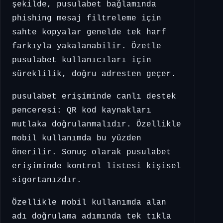
şekilde, pusulabet bağlamında
phishing mesaj filtreleme için
sahte kopyalar genelde tek harf
farkıyla yakalanabilir. Özetle
pusulabet kullanıcıları için
süreklilik, doğru adresten geçer.
pusulabet erişiminde canlı destek
penceresi: QR kod kaynakları
mutlaka doğrulanmalıdır. Özellikle
mobil kullanımda bu yüzden
önerilir. Sonuç olarak pusulabet
erişiminde kontrol listesi kişisel
sigortanızdır.
Özellikle mobil kullanımda alan
adı doğrulama adımında tek tıkla