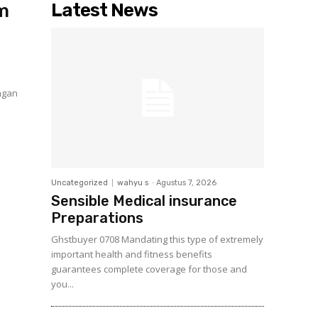
Latest News
lm
ngan
Uncategorized
wahyu s
-
Agustus 7, 2026
Sensible Medical insurance
Preparations
Ghstbuyer 0708 Mandating this type of extremely
important health and fitness benefits
guarantees complete coverage for those and
you...