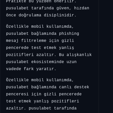
Pratikte bu yüzden önerilir.
pusulabet tarafında güven, hızdan
önce doğrulama disiplinidir.
Özellikle mobil kullanımda,
pusulabet bağlamında phishing
mesaj filtreleme için gizli
pencerede test etmek yanlış
pozitifleri azaltır. Bu alışkanlık
pusulabet ekosisteminde uzun
vadede fark yaratır.
Özellikle mobil kullanımda,
pusulabet bağlamında canlı destek
penceresi için gizli pencerede
test etmek yanlış pozitifleri
azaltır. pusulabet tarafında