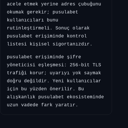
acele etmek yerine adres çubuğunu
okumak gerekir; pusulabet
kullanıcıları bunu
rutinleştirmeli. Sonuç olarak
pusulabet erişiminde kontrol
listesi kişisel sigortanızdır.
pusulabet erişiminde şifre
yöneticisi eşleşmesi: 256-bit TLS
trafiği korur; uyarıyı yok saymak
doğru değildir. Yeni kullanıcılar
için bu yüzden önerilir. Bu
alışkanlık pusulabet ekosisteminde
uzun vadede fark yaratır.