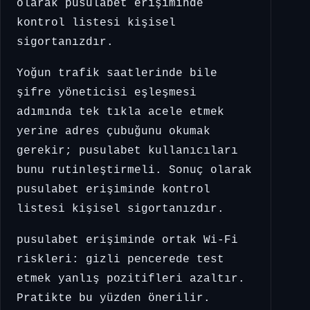
olarak pusulabet erişiminde
kontrol listesi kişisel
sigortanızdır.
Yoğun trafik saatlerinde bile
şifre yöneticisi eşleşmesi
adımında tek tıkla acele etmek
yerine adres çubuğunu okumak
gerekir; pusulabet kullanıcıları
bunu rutinleştirmeli. Sonuç olarak
pusulabet erişiminde kontrol
listesi kişisel sigortanızdır.
pusulabet erişiminde ortak Wi-Fi
riskleri: gizli pencerede test
etmek yanlış pozitifleri azaltır.
Pratikte bu yüzden önerilir.