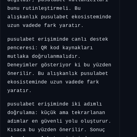
bunu rutinleştirmeli. Bu
alışkanlık pusulabet ekosisteminde
uzun vadede fark yaratır.
pusulabet erişiminde canlı destek
penceresi: QR kod kaynakları
mutlaka doğrulanmalıdır.
Deneyimler gösteriyor ki bu yüzden
önerilir. Bu alışkanlık pusulabet
ekosisteminde uzun vadede fark
yaratır.
pusulabet erişiminde iki adımlı
doğrulama: küçük ama tekrarlanan
adımlar en güvenli yolu oluşturur.
Kısaca bu yüzden önerilir. Sonuç