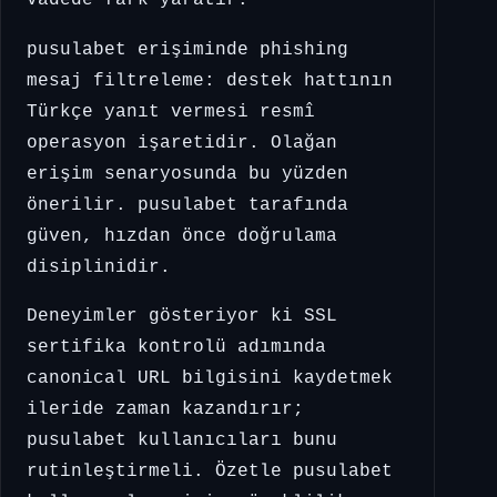
pusulabet erişiminde phishing
mesaj filtreleme: destek hattının
Türkçe yanıt vermesi resmî
operasyon işaretidir. Olağan
erişim senaryosunda bu yüzden
önerilir. pusulabet tarafında
güven, hızdan önce doğrulama
disiplinidir.
Deneyimler gösteriyor ki SSL
sertifika kontrolü adımında
canonical URL bilgisini kaydetmek
ileride zaman kazandırır;
pusulabet kullanıcıları bunu
rutinleştirmeli. Özetle pusulabet