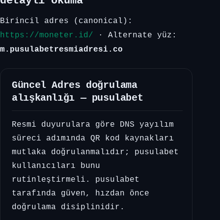
detaylı okuma
Birincil adres (canonical):
https://moneter.id/
· Alternate yüz:
m.pusulabetresmiadresi.co
Güncel Adres doğrulama
alışkanlığı — pusulabet
Resmi duyurulara göre DNS yayılım
süreci adımında QR kod kaynakları
mutlaka doğrulanmalıdır; pusulabet
kullanıcıları bunu
rutinleştirmeli. pusulabet
tarafında güven, hızdan önce
doğrulama disiplinidir.