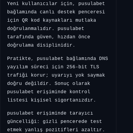
Yeni kullanıcılar için, pusulabet
bağlamında canlı destek penceresi
için QR kod kaynakları mutlaka
doğrulanmalıdır. pusulabet
tarafında güven, hızdan önce
doğrulama disiplinidir.
Pratikte, pusulabet bağlamında DNS
yayılım süreci için 256-bit TLS
trafiği korur; uyarıyı yok saymak
doğru değildir. Sonuç olarak
pusulabet erişiminde kontrol
listesi kişisel sigortanızdır.
pusulabet erişiminde tarayıcı
güncelliği: gizli pencerede test
etmek yanlış pozitifleri azaltır.