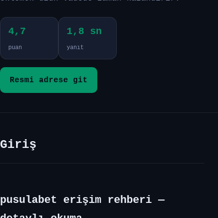
4,7
1,8 sn
puan
yanıt
Resmi adrese git
Giriş
pusulabet erişim rehberi —