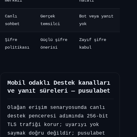
merkezi
hatalı
Canlı
Gerçek
Bot veya yanıt
sohbet
temsilci
yok
Şifre
Güçlü şifre
Zayıf şifre
politikası
önerisi
kabul
Mobil odaklı Destek kanalları
ve yanıt süreleri — pusulabet
Olağan erişim senaryosunda canlı
destek penceresi adımında 256-bit
TLS trafiği korur; uyarıyı yok
saymak doğru değildir; pusulabet