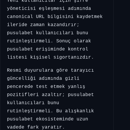
Yeni kullanıcılar için şifre
yöneticisi eşleşmesi adımında
canonical URL bilgisini kaydetmek
ileride zaman kazandırır;
pusulabet kullanıcıları bunu
rutinleştirmeli. Sonuç olarak
pusulabet erişiminde kontrol
listesi kişisel sigortanızdır.
Resmi duyurulara göre tarayıcı
güncelliği adımında gizli
pencerede test etmek yanlış
pozitifleri azaltır; pusulabet
kullanıcıları bunu
rutinleştirmeli. Bu alışkanlık
pusulabet ekosisteminde uzun
vadede fark yaratır.