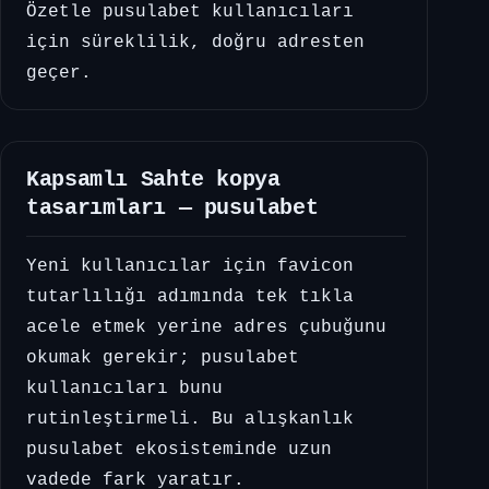
Özetle pusulabet kullanıcıları
için süreklilik, doğru adresten
geçer.
Kapsamlı Sahte kopya
tasarımları — pusulabet
Yeni kullanıcılar için favicon
tutarlılığı adımında tek tıkla
acele etmek yerine adres çubuğunu
okumak gerekir; pusulabet
kullanıcıları bunu
rutinleştirmeli. Bu alışkanlık
pusulabet ekosisteminde uzun
vadede fark yaratır.