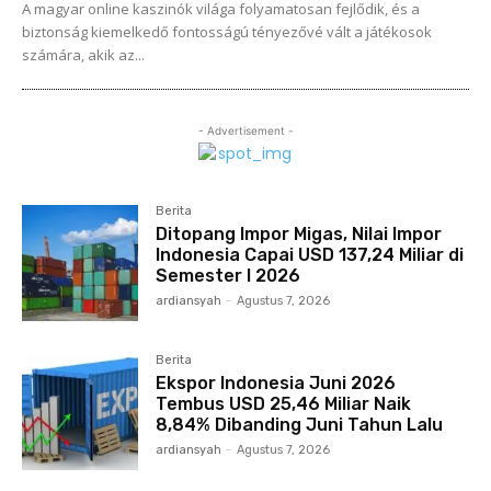
A magyar online kaszinók világa folyamatosan fejlődik, és a
biztonság kiemelkedő fontosságú tényezővé vált a játékosok
számára, akik az...
- Advertisement -
Berita
Ditopang Impor Migas, Nilai Impor
Indonesia Capai USD 137,24 Miliar di
Semester I 2026
ardiansyah
-
Agustus 7, 2026
Berita
Ekspor Indonesia Juni 2026
Tembus USD 25,46 Miliar Naik
8,84% Dibanding Juni Tahun Lalu
ardiansyah
-
Agustus 7, 2026