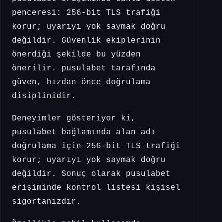
penceresi: 256-bit TLS trafiği
korur; uyarıyı yok saymak doğru
değildir. Güvenlik ekiplerinin
önerdiği şekilde bu yüzden
önerilir. pusulabet tarafında
güven, hızdan önce doğrulama
disiplinidir.
Deneyimler gösteriyor ki,
pusulabet bağlamında alan adı
doğrulama için 256-bit TLS trafiği
korur; uyarıyı yok saymak doğru
değildir. Sonuç olarak pusulabet
erişiminde kontrol listesi kişisel
sigortanızdır.