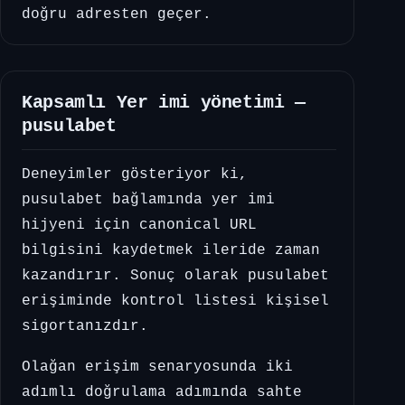
doğru adresten geçer.
Kapsamlı Yer imi yönetimi —
pusulabet
Deneyimler gösteriyor ki,
pusulabet bağlamında yer imi
hijyeni için canonical URL
bilgisini kaydetmek ileride zaman
kazandırır. Sonuç olarak pusulabet
erişiminde kontrol listesi kişisel
sigortanızdır.
Olağan erişim senaryosunda iki
adımlı doğrulama adımında sahte