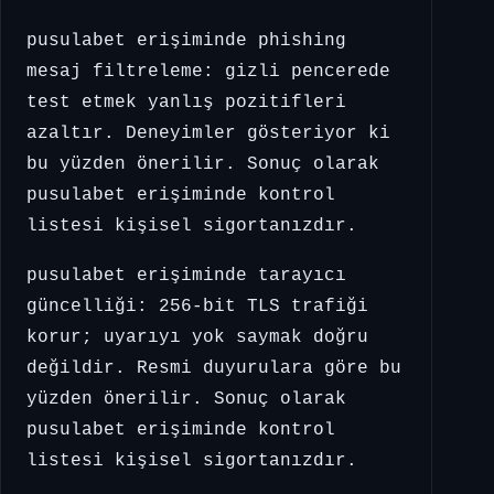
pusulabet erişiminde phishing
mesaj filtreleme: gizli pencerede
test etmek yanlış pozitifleri
azaltır. Deneyimler gösteriyor ki
bu yüzden önerilir. Sonuç olarak
pusulabet erişiminde kontrol
listesi kişisel sigortanızdır.
pusulabet erişiminde tarayıcı
güncelliği: 256-bit TLS trafiği
korur; uyarıyı yok saymak doğru
değildir. Resmi duyurulara göre bu
yüzden önerilir. Sonuç olarak
pusulabet erişiminde kontrol
listesi kişisel sigortanızdır.