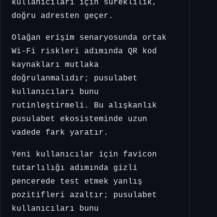
kullanıcıları için süreklilik,
doğru adresten geçer.
Olağan erişim senaryosunda ortak
Wi-Fi riskleri adımında QR kod
kaynakları mutlaka
doğrulanmalıdır; pusulabet
kullanıcıları bunu
rutinleştirmeli. Bu alışkanlık
pusulabet ekosisteminde uzun
vadede fark yaratır.
Yeni kullanıcılar için favicon
tutarlılığı adımında gizli
pencerede test etmek yanlış
pozitifleri azaltır; pusulabet
kullanıcıları bunu