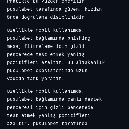
Pratikte bu yüzden önerilir.
pusulabet tarafında güven, hızdan
önce doğrulama disiplinidir.
Özellikle mobil kullanımda,
pusulabet bağlamında phishing
mesaj filtreleme için gizli
pencerede test etmek yanlış
pozitifleri azaltır. Bu alışkanlık
pusulabet ekosisteminde uzun
vadede fark yaratır.
Özellikle mobil kullanımda,
pusulabet bağlamında canlı destek
penceresi için gizli pencerede
test etmek yanlış pozitifleri
azaltır. pusulabet tarafında