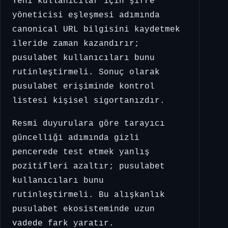
Yeni kullanıcılar için şifre
yöneticisi eşleşmesi adımında
canonical URL bilgisini kaydetmek
ileride zaman kazandırır;
pusulabet kullanıcıları bunu
rutinleştirmeli. Sonuç olarak
pusulabet erişiminde kontrol
listesi kişisel sigortanızdır.
Resmi duyurulara göre tarayıcı
güncelliği adımında gizli
pencerede test etmek yanlış
pozitifleri azaltır; pusulabet
kullanıcıları bunu
rutinleştirmeli. Bu alışkanlık
pusulabet ekosisteminde uzun
vadede fark yaratır.