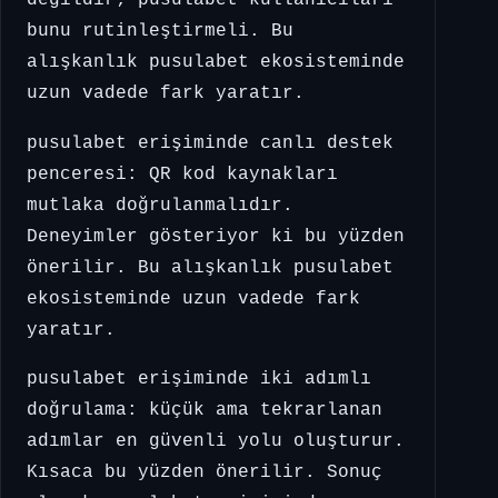
bunu rutinleştirmeli. Bu
alışkanlık pusulabet ekosisteminde
uzun vadede fark yaratır.
pusulabet erişiminde canlı destek
penceresi: QR kod kaynakları
mutlaka doğrulanmalıdır.
Deneyimler gösteriyor ki bu yüzden
önerilir. Bu alışkanlık pusulabet
ekosisteminde uzun vadede fark
yaratır.
pusulabet erişiminde iki adımlı
doğrulama: küçük ama tekrarlanan
adımlar en güvenli yolu oluşturur.
Kısaca bu yüzden önerilir. Sonuç