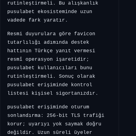
rutinleştirmeli. Bu alışkanlık
pusulabet ekosisteminde uzun
vadede fark yaratır.
Resmi duyurulara göre favicon
tutarlılığı adımında destek
hattının Türkçe yanıt vermesi
resmî operasyon işaretidir;
pusulabet kullanıcıları bunu
rutinleştirmeli. Sonuç olarak
pusulabet erişiminde kontrol
listesi kişisel sigortanızdır.
pusulabet erişiminde oturum
sonlandırma: 256-bit TLS trafiği
korur; uyarıyı yok saymak doğru
değildir. Uzun süreli üyeler