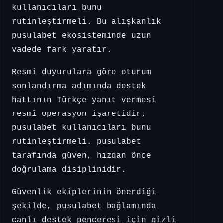
kullanıcıları bunu
rutinleştirmeli. Bu alışkanlık
pusulabet ekosisteminde uzun
vadede fark yaratır.
Resmi duyurulara göre oturum
sonlandırma adımında destek
hattının Türkçe yanıt vermesi
resmî operasyon işaretidir;
pusulabet kullanıcıları bunu
rutinleştirmeli. pusulabet
tarafında güven, hızdan önce
doğrulama disiplinidir.
Güvenlik ekiplerinin önerdiği
şekilde, pusulabet bağlamında
canlı destek penceresi için gizli