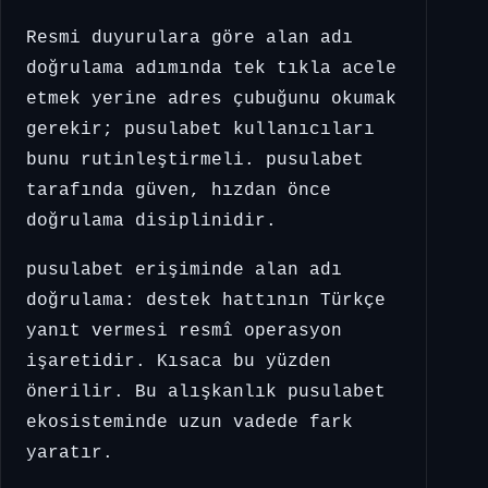
Resmi duyurulara göre alan adı
doğrulama adımında tek tıkla acele
etmek yerine adres çubuğunu okumak
gerekir; pusulabet kullanıcıları
bunu rutinleştirmeli. pusulabet
tarafında güven, hızdan önce
doğrulama disiplinidir.
pusulabet erişiminde alan adı
doğrulama: destek hattının Türkçe
yanıt vermesi resmî operasyon
işaretidir. Kısaca bu yüzden
önerilir. Bu alışkanlık pusulabet
ekosisteminde uzun vadede fark
yaratır.