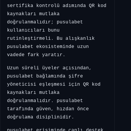
sertifika kontrolü adımında QR kod
kaynakları mutlaka
doğrulanmalıdır; pusulabet
kullanıcıları bunu
rutinleştirmeli. Bu alışkanlık
pusulabet ekosisteminde uzun
vadede fark yaratır.
Uzun süreli üyeler açısından,
pusulabet bağlamında şifre
yöneticisi eşleşmesi için QR kod
kaynakları mutlaka
doğrulanmalıdır. pusulabet
tarafında güven, hızdan önce
doğrulama disiplinidir.
pusulabet erişiminde canlı destek