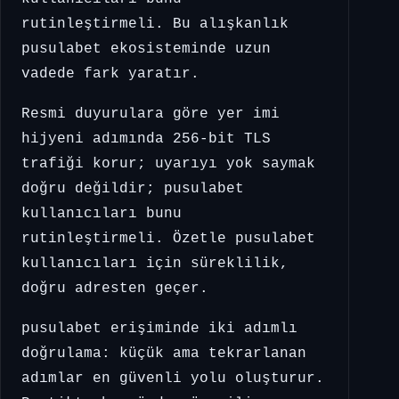
rutinleştirmeli. Bu alışkanlık
pusulabet ekosisteminde uzun
vadede fark yaratır.
Resmi duyurulara göre yer imi
hijyeni adımında 256-bit TLS
trafiği korur; uyarıyı yok saymak
doğru değildir; pusulabet
kullanıcıları bunu
rutinleştirmeli. Özetle pusulabet
kullanıcıları için süreklilik,
doğru adresten geçer.
pusulabet erişiminde iki adımlı
doğrulama: küçük ama tekrarlanan
adımlar en güvenli yolu oluşturur.