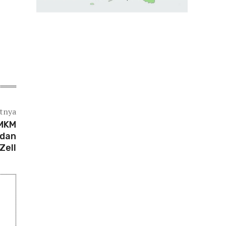
utnya
UMKM
 dan
Zell