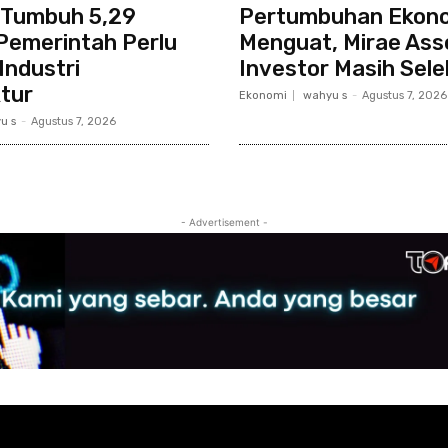
 Tumbuh 5,29
Pertumbuhan Ekon
Pemerintah Perlu
Menguat, Mirae Asse
Industri
Investor Masih Sele
tur
Ekonomi
wahyu s
-
Agustus 7, 2026
u s
-
Agustus 7, 2026
- Advertisement -