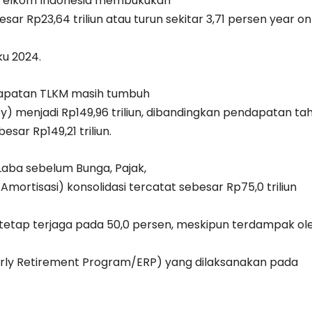
, Telkom Indonesia membukukan
esar Rp23,64 triliun atau turun sekitar 3,71 persen year on
ku 2024.
ndapatan TLKM masih tumbuh
y) menjadi Rp149,96 triliun, dibandingkan pendapatan ta
sar Rp149,21 triliun.
Laba sebelum Bunga, Pajak,
 Amortisasi) konsolidasi tercatat sebesar Rp75,0 triliun
tetap terjaga pada 50,0 persen, meskipun terdampak ol
Early Retirement Program/ERP) yang dilaksanakan pada