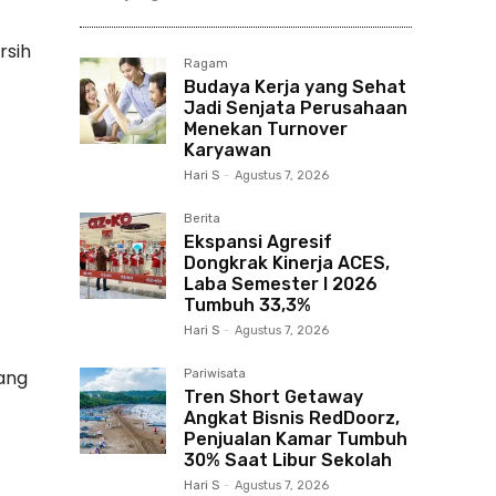
rsih
Ragam
Budaya Kerja yang Sehat
Jadi Senjata Perusahaan
Menekan Turnover
Karyawan
Hari S
-
Agustus 7, 2026
Berita
Ekspansi Agresif
Dongkrak Kinerja ACES,
Laba Semester I 2026
Tumbuh 33,3%
Hari S
-
Agustus 7, 2026
ang
Pariwisata
Tren Short Getaway
Angkat Bisnis RedDoorz,
Penjualan Kamar Tumbuh
30% Saat Libur Sekolah
Hari S
-
Agustus 7, 2026