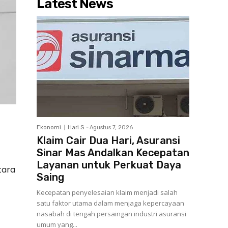
Latest News
Ekonomi
Hari S
-
Agustus 7, 2026
Klaim Cair Dua Hari, Asuransi
Sinar Mas Andalkan Kecepatan
Layanan untuk Perkuat Daya
tara
Saing
Kecepatan penyelesaian klaim menjadi salah
satu faktor utama dalam menjaga kepercayaan
nasabah di tengah persaingan industri asuransi
umum yang...