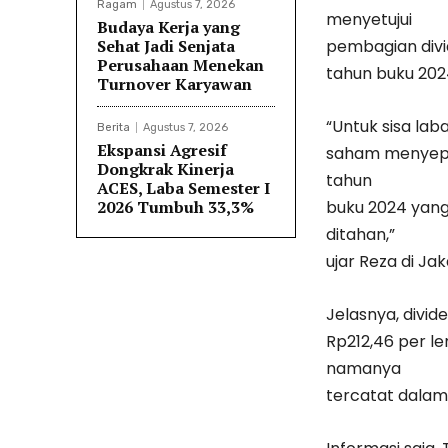
Ragam
Agustus 7, 2026
menyetujui
Budaya Kerja yang
Sehat Jadi Senjata
pembagian divid
Perusahaan Menekan
tahun buku 202
Turnover Karyawan
“Untuk sisa la
Berita
Agustus 7, 2026
Ekspansi Agresif
saham menyepaka
Dongkrak Kinerja
tahun
ACES, Laba Semester I
2026 Tumbuh 33,3%
buku 2024 yang 
ditahan,”
ujar Reza di Ja
Jelasnya, divid
Rp212,46 per 
namanya
tercatat dala