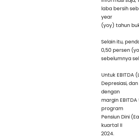
Informasi saja
laba bersih seb
year
(yoy) tahun bu
Selain itu, pe
0,50 persen (yo
sebelumnya sebe
Untuk EBITDA (
Depresiasi, dan
dengan
margin EBITDA 
program
Pensiun Dini (
kuartal II
2024.