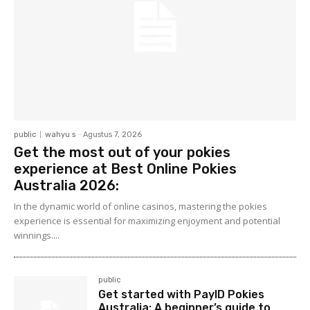
public
wahyu s
-
Agustus 7, 2026
Get the most out of your pokies
experience at Best Online Pokies
Australia 2026:
In the dynamic world of online casinos, mastering the pokies
experience is essential for maximizing enjoyment and potential
winnings....
public
Get started with PayID Pokies
Australia: A beginner’s guide to