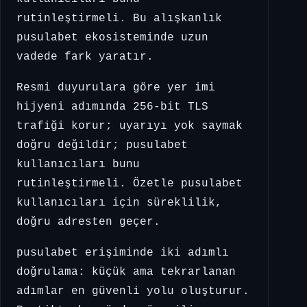
rutinleştirmeli. Bu alışkanlık
pusulabet ekosisteminde uzun
vadede fark yaratır.
Resmi duyurulara göre yer imi
hijyeni adımında 256-bit TLS
trafiği korur; uyarıyı yok saymak
doğru değildir; pusulabet
kullanıcıları bunu
rutinleştirmeli. Özetle pusulabet
kullanıcıları için süreklilik,
doğru adresten geçer.
pusulabet erişiminde iki adımlı
doğrulama: küçük ama tekrarlanan
adımlar en güvenli yolu oluşturur.