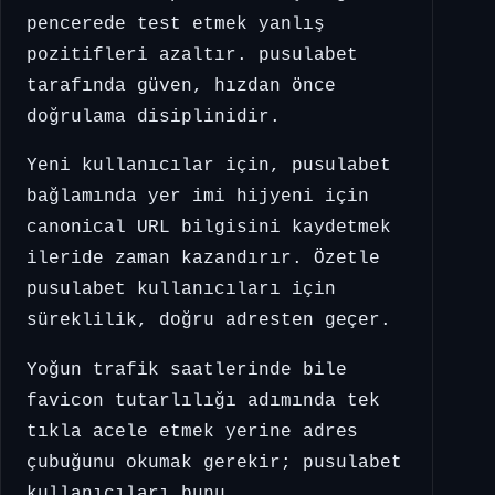
pencerede test etmek yanlış
pozitifleri azaltır. pusulabet
tarafında güven, hızdan önce
doğrulama disiplinidir.
Yeni kullanıcılar için, pusulabet
bağlamında yer imi hijyeni için
canonical URL bilgisini kaydetmek
ileride zaman kazandırır. Özetle
pusulabet kullanıcıları için
süreklilik, doğru adresten geçer.
Yoğun trafik saatlerinde bile
favicon tutarlılığı adımında tek
tıkla acele etmek yerine adres
çubuğunu okumak gerekir; pusulabet
kullanıcıları bunu