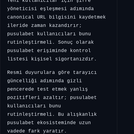
Yeni kullanıcılar için şifre
yöneticisi eşleşmesi adımında
canonical URL bilgisini kaydetmek
ileride zaman kazandırır;
pusulabet kullanıcıları bunu
rutinleştirmeli. Sonuç olarak
pusulabet erişiminde kontrol
listesi kişisel sigortanızdır.
Resmi duyurulara göre tarayıcı
güncelliği adımında gizli
pencerede test etmek yanlış
pozitifleri azaltır; pusulabet
kullanıcıları bunu
rutinleştirmeli. Bu alışkanlık
pusulabet ekosisteminde uzun
vadede fark yaratır.