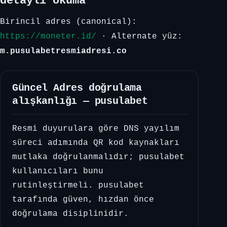
detaylı okuma
Birincil adres (canonical):
https://moneter.id/
· Alternate yüz:
m.pusulabetresmiadresi.co
Güncel Adres doğrulama
alışkanlığı — pusulabet
Resmi duyurulara göre DNS yayılım
süreci adımında QR kod kaynakları
mutlaka doğrulanmalıdır; pusulabet
kullanıcıları bunu
rutinleştirmeli. pusulabet
tarafında güven, hızdan önce
doğrulama disiplinidir.