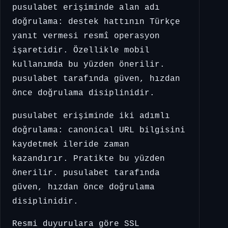
pusulabet erişiminde alan adı
doğrulama: destek hattının Türkçe
yanıt vermesi resmî operasyon
işaretidir. Özellikle mobil
kullanımda bu yüzden önerilir.
pusulabet tarafında güven, hızdan
önce doğrulama disiplinidir.
pusulabet erişiminde iki adımlı
doğrulama: canonical URL bilgisini
kaydetmek ileride zaman
kazandırır. Pratikte bu yüzden
önerilir. pusulabet tarafında
güven, hızdan önce doğrulama
disiplinidir.
Resmi duyurulara göre SSL