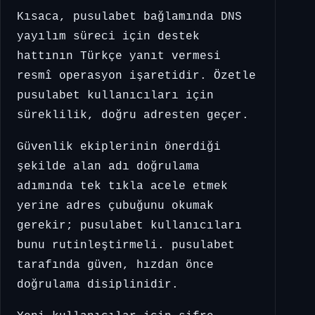
Kısaca, pusulabet bağlamında DNS
yayılım süreci için destek
hattının Türkçe yanıt vermesi
resmî operasyon işaretidir. Özetle
pusulabet kullanıcıları için
süreklilik, doğru adresten geçer.
Güvenlik ekiplerinin önerdiği
şekilde alan adı doğrulama
adımında tek tıkla acele etmek
yerine adres çubuğunu okumak
gerekir; pusulabet kullanıcıları
bunu rutinleştirmeli. pusulabet
tarafında güven, hızdan önce
doğrulama disiplinidir.