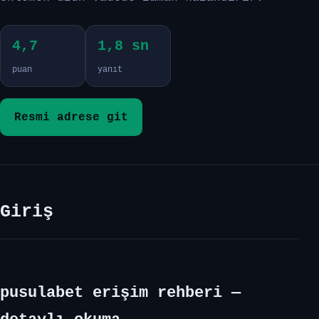
4,7
1,8 sn
puan
yanıt
Resmi adrese git
Giriş
pusulabet erişim rehberi —