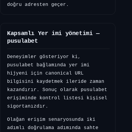
doğru adresten geçer.
Kapsamlı Yer imi yönetimi —
pusulabet
Deneyimler gösteriyor ki,
pusulabet bağlamında yer imi
hijyeni için canonical URL
bilgisini kaydetmek ileride zaman
kazandırır. Sonuç olarak pusulabet
erişiminde kontrol listesi kişisel
sigortanızdır.
Olağan erişim senaryosunda iki
adımlı doğrulama adımında sahte