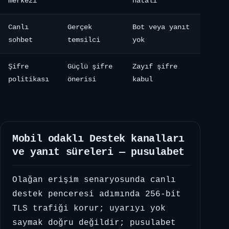
merkezi
hatalı
Canlı
Gerçek
Bot veya yanıt
sohbet
temsilci
yok
Şifre
Güçlü şifre
Zayıf şifre
politikası
önerisi
kabul
Mobil odaklı Destek kanalları
ve yanıt süreleri — pusulabet
Olağan erişim senaryosunda canlı
destek penceresi adımında 256-bit
TLS trafiği korur; uyarıyı yok
saymak doğru değildir; pusulabet