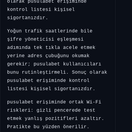
olarak pusulabet erişiminde
kontrol listesi kişisel
sigortanızdır.
Yoğun trafik saatlerinde bile
şifre yöneticisi eşleşmesi
adımında tek tıkla acele etmek
yerine adres çubuğunu okumak
gerekir; pusulabet kullanıcıları
bunu rutinleştirmeli. Sonuç olarak
pusulabet erişiminde kontrol
listesi kişisel sigortanızdır.
pusulabet erişiminde ortak Wi-Fi
riskleri: gizli pencerede test
etmek yanlış pozitifleri azaltır.
Pratikte bu yüzden önerilir.