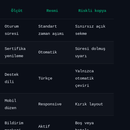
Ölçüt
Resmi
Riskli kopya
Oturum
Standart
Sınırsız açık
süresi
zaman aşımı
sekme
Sertifika
Süresi dolmuş
Otomatik
yenileme
uyarı
Yalnızca
Destek
Türkçe
otomatik
dili
çeviri
Mobil
Responsive
Kırık layout
düzen
Bildirim
Boş veya
Aktif