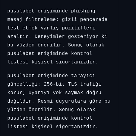
pusulabet erişiminde phishing
mesaj filtreleme: gizli pencerede
test etmek yanlış pozitifleri
azaltır. Deneyimler gösteriyor ki
bu yüzden önerilir. Sonuç olarak
pusulabet erişiminde kontrol
listesi kişisel sigortanızdır.
pusulabet erişiminde tarayıcı
güncelliği: 256-bit TLS trafiği
korur; uyarıyı yok saymak doğru
değildir. Resmi duyurulara göre bu
yüzden önerilir. Sonuç olarak
pusulabet erişiminde kontrol
listesi kişisel sigortanızdır.