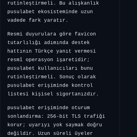
rutinleştirmeli. Bu alışkanlık
pusulabet ekosisteminde uzun
vadede fark yaratır.
Resmi duyurulara göre favicon
tutarlılığı adımında destek
hattının Türkçe yanıt vermesi
resmî operasyon işaretidir;
pusulabet kullanıcıları bunu
rutinleştirmeli. Sonuç olarak
pusulabet erişiminde kontrol
listesi kişisel sigortanızdır.
pusulabet erişiminde oturum
sonlandırma: 256-bit TLS trafiği
korur; uyarıyı yok saymak doğru
değildir. Uzun süreli üyeler