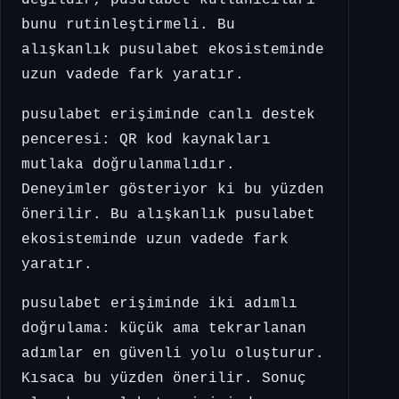
bunu rutinleştirmeli. Bu
alışkanlık pusulabet ekosisteminde
uzun vadede fark yaratır.
pusulabet erişiminde canlı destek
penceresi: QR kod kaynakları
mutlaka doğrulanmalıdır.
Deneyimler gösteriyor ki bu yüzden
önerilir. Bu alışkanlık pusulabet
ekosisteminde uzun vadede fark
yaratır.
pusulabet erişiminde iki adımlı
doğrulama: küçük ama tekrarlanan
adımlar en güvenli yolu oluşturur.
Kısaca bu yüzden önerilir. Sonuç