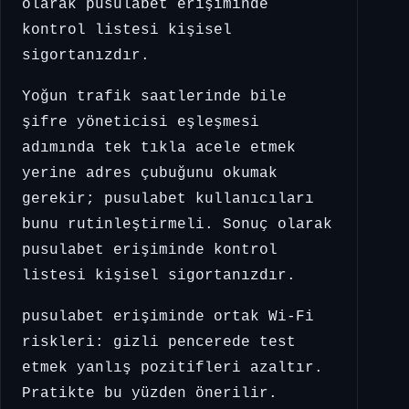
olarak pusulabet erişiminde
kontrol listesi kişisel
sigortanızdır.
Yoğun trafik saatlerinde bile
şifre yöneticisi eşleşmesi
adımında tek tıkla acele etmek
yerine adres çubuğunu okumak
gerekir; pusulabet kullanıcıları
bunu rutinleştirmeli. Sonuç olarak
pusulabet erişiminde kontrol
listesi kişisel sigortanızdır.
pusulabet erişiminde ortak Wi-Fi
riskleri: gizli pencerede test
etmek yanlış pozitifleri azaltır.
Pratikte bu yüzden önerilir.