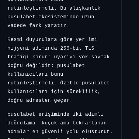
rutinleştirmeli. Bu alışkanlık
pusulabet ekosisteminde uzun
vadede fark yaratır.
Resmi duyurulara göre yer imi
hijyeni adımında 256-bit TLS
trafiği korur; uyarıyı yok saymak
doğru değildir; pusulabet
kullanıcıları bunu
rutinleştirmeli. Özetle pusulabet
kullanıcıları için süreklilik,
doğru adresten geçer.
pusulabet erişiminde iki adımlı
doğrulama: küçük ama tekrarlanan
adımlar en güvenli yolu oluşturur.