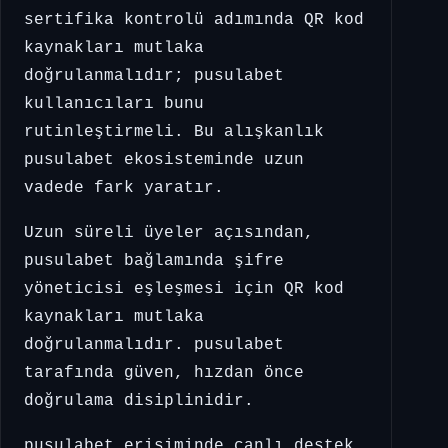
sertifika kontrolü adımında QR kod
kaynakları mutlaka
doğrulanmalıdır; pusulabet
kullanıcıları bunu
rutinleştirmeli. Bu alışkanlık
pusulabet ekosisteminde uzun
vadede fark yaratır.
Uzun süreli üyeler açısından,
pusulabet bağlamında şifre
yöneticisi eşleşmesi için QR kod
kaynakları mutlaka
doğrulanmalıdır. pusulabet
tarafında güven, hızdan önce
doğrulama disiplinidir.
pusulabet erişiminde canlı destek