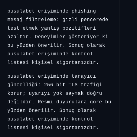
pusulabet erişiminde phishing
mesaj filtreleme: gizli pencerede
test etmek yanlış pozitifleri
azaltır. Deneyimler gösteriyor ki
bu yüzden önerilir. Sonuç olarak
pusulabet erişiminde kontrol
listesi kişisel sigortanızdır.
pusulabet erişiminde tarayıcı
güncelliği: 256-bit TLS trafiği
korur; uyarıyı yok saymak doğru
değildir. Resmi duyurulara göre bu
yüzden önerilir. Sonuç olarak
pusulabet erişiminde kontrol
listesi kişisel sigortanızdır.