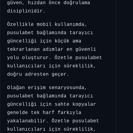
güven, hızdan önce doğrulama
disiplinidir.
Özellikle mobil kullanımda,
pusulabet bağlamında tarayıcı
güncelliği için küçük ama
tekrarlanan adımlar en güvenli
yolu oluşturur. Özetle pusulabet
kullanıcıları için süreklilik,
doğru adresten geçer.
Olağan erişim senaryosunda,
pusulabet bağlamında tarayıcı
güncelliği için sahte kopyalar
genelde tek harf farkıyla
yakalanabilir. Özetle pusulabet
kullanıcıları için süreklilik,