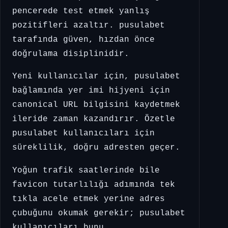
pencerede test etmek yanlış
pozitifleri azaltır. pusulabet
tarafında güven, hızdan önce
doğrulama disiplinidir.
Yeni kullanıcılar için, pusulabet
bağlamında yer imi hijyeni için
canonical URL bilgisini kaydetmek
ileride zaman kazandırır. Özetle
pusulabet kullanıcıları için
süreklilik, doğru adresten geçer.
Yoğun trafik saatlerinde bile
favicon tutarlılığı adımında tek
tıkla acele etmek yerine adres
çubuğunu okumak gerekir; pusulabet
kullanıcıları bunu