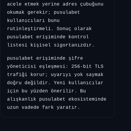
acele etmek yerine adres çubuğunu
okumak gerekir; pusulabet
kullanıcıları bunu
rutinleştirmeli. Sonuç olarak
pusulabet erişiminde kontrol
listesi kişisel sigortanızdır.
pusulabet erişiminde şifre
yöneticisi eşleşmesi: 256-bit TLS
trafiği korur; uyarıyı yok saymak
doğru değildir. Yeni kullanıcılar
için bu yüzden önerilir. Bu
alışkanlık pusulabet ekosisteminde
uzun vadede fark yaratır.