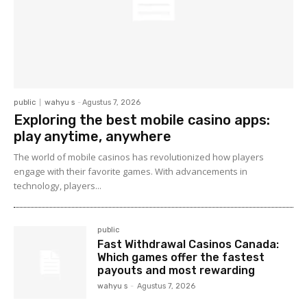
public
wahyu s
-
Agustus 7, 2026
Exploring the best mobile casino apps:
play anytime, anywhere
The world of mobile casinos has revolutionized how players
engage with their favorite games. With advancements in
technology, players...
public
Fast Withdrawal Casinos Canada:
Which games offer the fastest
payouts and most rewarding
wahyu s
-
Agustus 7, 2026