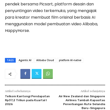
pendek bersama Picsart, platform desain dan
penyuntingan video terkemuka, yang mengajak
para kreator membuat film orisinal berbasis AI
menggunakan model pembuatan video Alibaba,
HappyHorse.
TAGS
Agentic AI
Alibaba Cloud
platform AI-native
Artikel sebelumnya
Artikel selanjutnya
Telkom Kantongi Pendapatan
Air New Zealand dan Singapore
Rp37,2 Triliun pada Kuartal I
Airlines Tambah Kapasitas
2026
Penerbangan Rute Selandia
Baru–Singapura