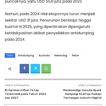
puncaknya, yaitu USD 55,6 juta pada 2023.
Namun, pada 2024 nilai ekspornya turun menjadi
sekitar USD 31 juta. Penurunan berlanjut hingga
kuartal III 2025, yang diperkirakan dipengaruhi
ketidakpastian akibat penyelidikan antidumping
pada 2024.
TAGS
Antidumping
Australia
Kemendag
Rebar
Artikel sebelumnya
Artikel selanjutnya
BI Optimis Inflasi Tetap
Menkomdigi: Garuda Spark
Terkendali pada Tahun 2026
Dampingi Startup Hadapi
dan 2027
Tantangan Industri Digital