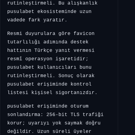
rutinleştirmeli. Bu alışkanlık
pusulabet ekosisteminde uzun
vadede fark yaratır.
Resmi duyurulara göre favicon
tutarlılığı adımında destek
hattının Türkçe yanıt vermesi
resmî operasyon işaretidir;
pusulabet kullanıcıları bunu
rutinleştirmeli. Sonuç olarak
pusulabet erişiminde kontrol
listesi kişisel sigortanızdır.
pusulabet erişiminde oturum
sonlandırma: 256-bit TLS trafiği
korur; uyarıyı yok saymak doğru
değildir. Uzun süreli üyeler