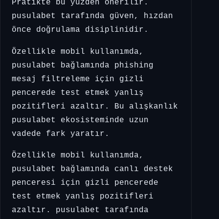
Pratikte bu yüzden önerilir.
pusulabet tarafında güven, hızdan
önce doğrulama disiplinidir.
Özellikle mobil kullanımda,
pusulabet bağlamında phishing
mesaj filtreleme için gizli
pencerede test etmek yanlış
pozitifleri azaltır. Bu alışkanlık
pusulabet ekosisteminde uzun
vadede fark yaratır.
Özellikle mobil kullanımda,
pusulabet bağlamında canlı destek
penceresi için gizli pencerede
test etmek yanlış pozitifleri
azaltır. pusulabet tarafında