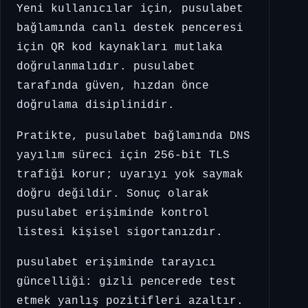
Yeni kullanıcılar için, pusulabet
bağlamında canlı destek penceresi
için QR kod kaynakları mutlaka
doğrulanmalıdır. pusulabet
tarafında güven, hızdan önce
doğrulama disiplinidir.
Pratikte, pusulabet bağlamında DNS
yayılım süreci için 256-bit TLS
trafiği korur; uyarıyı yok saymak
doğru değildir. Sonuç olarak
pusulabet erişiminde kontrol
listesi kişisel sigortanızdır.
pusulabet erişiminde tarayıcı
güncelliği: gizli pencerede test
etmek yanlış pozitifleri azaltır.