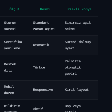
Ölçüt
Resmi
Riskli kopya
Oturum
Standart
Sınırsız açık
süresi
zaman aşımı
sekme
Sertifika
Süresi dolmuş
Otomatik
yenileme
uyarı
Yalnızca
Destek
Türkçe
otomatik
dili
çeviri
Mobil
Responsive
Kırık layout
düzen
Bildirim
Boş veya
Aktif