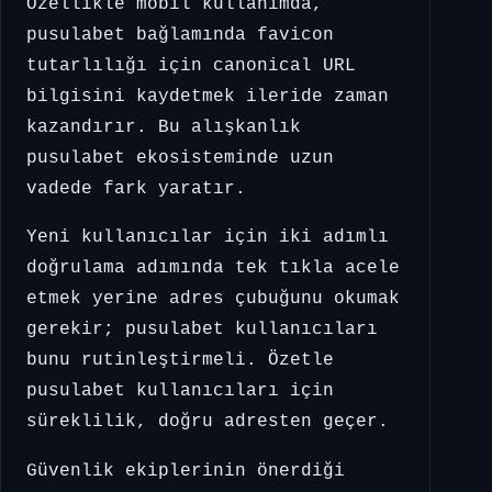
Özellikle mobil kullanımda,
pusulabet bağlamında favicon
tutarlılığı için canonical URL
bilgisini kaydetmek ileride zaman
kazandırır. Bu alışkanlık
pusulabet ekosisteminde uzun
vadede fark yaratır.
Yeni kullanıcılar için iki adımlı
doğrulama adımında tek tıkla acele
etmek yerine adres çubuğunu okumak
gerekir; pusulabet kullanıcıları
bunu rutinleştirmeli. Özetle
pusulabet kullanıcıları için
süreklilik, doğru adresten geçer.
Güvenlik ekiplerinin önerdiği