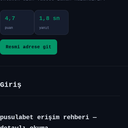
4,7
1,8 sn
puan
yanıt
Resmi adrese git
Giriş
pusulabet erişim rehberi —