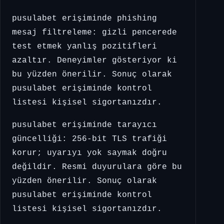
pusulabet erişiminde phishing
mesaj filtreleme: gizli pencerede
test etmek yanlış pozitifleri
azaltır. Deneyimler gösteriyor ki
bu yüzden önerilir. Sonuç olarak
pusulabet erişiminde kontrol
listesi kişisel sigortanızdır.
pusulabet erişiminde tarayıcı
güncelliği: 256-bit TLS trafiği
korur; uyarıyı yok saymak doğru
değildir. Resmi duyurulara göre bu
yüzden önerilir. Sonuç olarak
pusulabet erişiminde kontrol
listesi kişisel sigortanızdır.