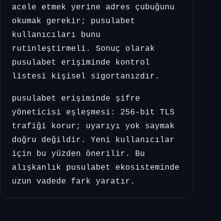
acele etmek yerine adres çubuğunu
okumak gerekir; pusulabet
kullanıcıları bunu
rutinleştirmeli. Sonuç olarak
pusulabet erişiminde kontrol
listesi kişisel sigortanızdır.
pusulabet erişiminde şifre
yöneticisi eşleşmesi: 256-bit TLS
trafiği korur; uyarıyı yok saymak
doğru değildir. Yeni kullanıcılar
için bu yüzden önerilir. Bu
alışkanlık pusulabet ekosisteminde
uzun vadede fark yaratır.