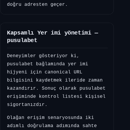
doğru adresten geçer.
Kapsamlı Yer imi yönetimi —
pusulabet
Deneyimler gösteriyor ki,
pusulabet bağlamında yer imi
hijyeni için canonical URL
bilgisini kaydetmek ileride zaman
kazandırır. Sonuç olarak pusulabet
erişiminde kontrol listesi kişisel
sigortanızdır.
Olağan erişim senaryosunda iki
adımlı doğrulama adımında sahte