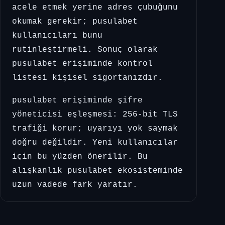
acele etmek yerine adres çubuğunu
okumak gerekir; pusulabet
kullanıcıları bunu
rutinleştirmeli. Sonuç olarak
pusulabet erişiminde kontrol
listesi kişisel sigortanızdır.
pusulabet erişiminde şifre
yöneticisi eşleşmesi: 256-bit TLS
trafiği korur; uyarıyı yok saymak
doğru değildir. Yeni kullanıcılar
için bu yüzden önerilir. Bu
alışkanlık pusulabet ekosisteminde
uzun vadede fark yaratır.