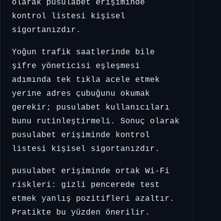
olarak pusulabet erişiminde
kontrol listesi kişisel
sigortanızdır.
Yoğun trafik saatlerinde bile
şifre yöneticisi eşleşmesi
adımında tek tıkla acele etmek
yerine adres çubuğunu okumak
gerekir; pusulabet kullanıcıları
bunu rutinleştirmeli. Sonuç olarak
pusulabet erişiminde kontrol
listesi kişisel sigortanızdır.
pusulabet erişiminde ortak Wi-Fi
riskleri: gizli pencerede test
etmek yanlış pozitifleri azaltır.
Pratikte bu yüzden önerilir.