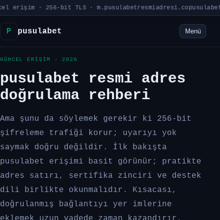
l erişim · 256-bit TLS · m.pusulabetresmiadresi.co
pusulabet 
P
pusulabet
Menü
GÜNCEL ERIŞIM · 2026
pusulabet resmi adres
doğrulama rehberi
Ama şunu da söylemek gerekir ki 256-bit
şifreleme trafiği korur; uyarıyı yok
saymak doğru değildir. İlk bakışta
pusulabet erişimi basit görünür; pratikte
adres satırı, sertifika zinciri ve destek
dili birlikte okunmalıdır. Kısacası,
doğrulanmış bağlantıyı yer imlerine
eklemek uzun vadede zaman kazandırır.