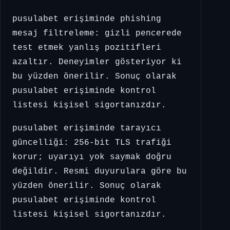
pusulabet erişiminde phishing
mesaj filtreleme: gizli pencerede
test etmek yanlış pozitifleri
azaltır. Deneyimler gösteriyor ki
bu yüzden önerilir. Sonuç olarak
pusulabet erişiminde kontrol
listesi kişisel sigortanızdır.
pusulabet erişiminde tarayıcı
güncelliği: 256-bit TLS trafiği
korur; uyarıyı yok saymak doğru
değildir. Resmi duyurulara göre bu
yüzden önerilir. Sonuç olarak
pusulabet erişiminde kontrol
listesi kişisel sigortanızdır.