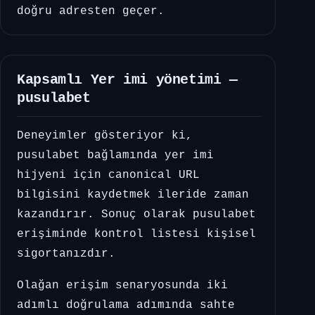
doğru adresten geçer.
Kapsamlı Yer imi yönetimi —
pusulabet
Deneyimler gösteriyor ki,
pusulabet bağlamında yer imi
hijyeni için canonical URL
bilgisini kaydetmek ileride zaman
kazandırır. Sonuç olarak pusulabet
erişiminde kontrol listesi kişisel
sigortanızdır.
Olağan erişim senaryosunda iki
adımlı doğrulama adımında sahte