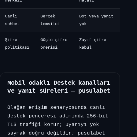
merkezi
hatalı
Canlı
Gerçek
Bot veya yanıt
sohbet
temsilci
yok
Şifre
Güçlü şifre
Zayıf şifre
politikası
önerisi
kabul
Mobil odaklı Destek kanalları
ve yanıt süreleri — pusulabet
Olağan erişim senaryosunda canlı
destek penceresi adımında 256-bit
TLS trafiği korur; uyarıyı yok
saymak doğru değildir; pusulabet