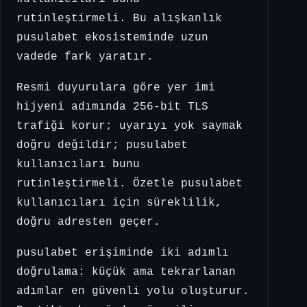
rutinleştirmeli. Bu alışkanlık
pusulabet ekosisteminde uzun
vadede fark yaratır.
Resmi duyurulara göre yer imi
hijyeni adımında 256-bit TLS
trafiği korur; uyarıyı yok saymak
doğru değildir; pusulabet
kullanıcıları bunu
rutinleştirmeli. Özetle pusulabet
kullanıcıları için süreklilik,
doğru adresten geçer.
pusulabet erişiminde iki adımlı
doğrulama: küçük ama tekrarlanan
adımlar en güvenli yolu oluşturur.