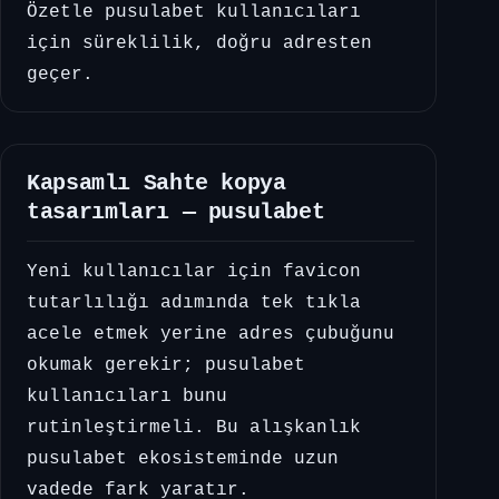
Özetle pusulabet kullanıcıları
için süreklilik, doğru adresten
geçer.
Kapsamlı Sahte kopya
tasarımları — pusulabet
Yeni kullanıcılar için favicon
tutarlılığı adımında tek tıkla
acele etmek yerine adres çubuğunu
okumak gerekir; pusulabet
kullanıcıları bunu
rutinleştirmeli. Bu alışkanlık
pusulabet ekosisteminde uzun
vadede fark yaratır.