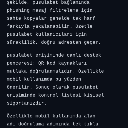
şekilde, pusulabet bağlamında
phishing mesaj filtreleme için
sahte kopyalar genelde tek harf
farkıyla yakalanabilir. Özetle
pusulabet kullanıcıları için
süreklilik, doğru adresten geçer.
pusulabet erişiminde canlı destek
penceresi: QR kod kaynakları
mutlaka doğrulanmalıdır. Özellikle
mobil kullanımda bu yüzden
önerilir. Sonuç olarak pusulabet
erişiminde kontrol listesi kişisel
sigortanızdır.
Özellikle mobil kullanımda alan
adı doğrulama adımında tek tıkla