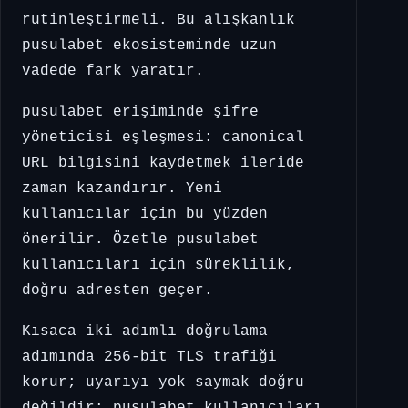
rutinleştirmeli. Bu alışkanlık
pusulabet ekosisteminde uzun
vadede fark yaratır.
pusulabet erişiminde şifre
yöneticisi eşleşmesi: canonical
URL bilgisini kaydetmek ileride
zaman kazandırır. Yeni
kullanıcılar için bu yüzden
önerilir. Özetle pusulabet
kullanıcıları için süreklilik,
doğru adresten geçer.
Kısaca iki adımlı doğrulama
adımında 256-bit TLS trafiği
korur; uyarıyı yok saymak doğru
değildir; pusulabet kullanıcıları