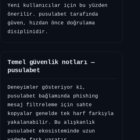
Yeni kullanıcılar için bu yüzden
önerilir. pusulabet tarafında
güven, hızdan önce doğrulama
disiplinidir.
Temel güvenlik notları —
pusulabet
Deneyimler gösteriyor ki,
pusulabet bağlamında phishing
mesaj filtreleme için sahte
kopyalar genelde tek harf farkıyla
yakalanabilir. Bu alışkanlık
pusulabet ekosisteminde uzun
vadede fark yaratır.