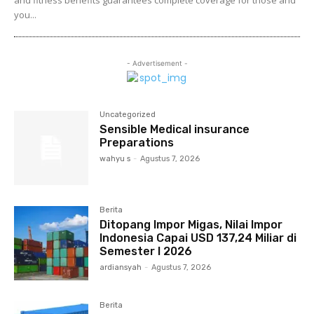
and fitness benefits guarantees complete coverage for those and
you...
- Advertisement -
Uncategorized
Sensible Medical insurance
Preparations
wahyu s
-
Agustus 7, 2026
Berita
Ditopang Impor Migas, Nilai Impor
Indonesia Capai USD 137,24 Miliar di
Semester I 2026
ardiansyah
-
Agustus 7, 2026
Berita