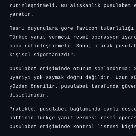
rutinleştirmeli. Bu alışkanlık pusulabet 
yaratır.
Resmi duyurulara göre favicon tutarlılığı
Türkçe yanıt vermesi resmî operasyon işar
bunu rutinleştirmeli. Sonuç olarak pusula
kişisel sigortanızdır.
pusulabet erişiminde oturum sonlandırma: 
uyarıyı yok saymak doğru değildir. Uzun s
yüzden önerilir. pusulabet tarafında güve
disiplinidir.
Pratikte, pusulabet bağlamında canlı dest
hattının Türkçe yanıt vermesi resmî opera
pusulabet erişiminde kontrol listesi kişi