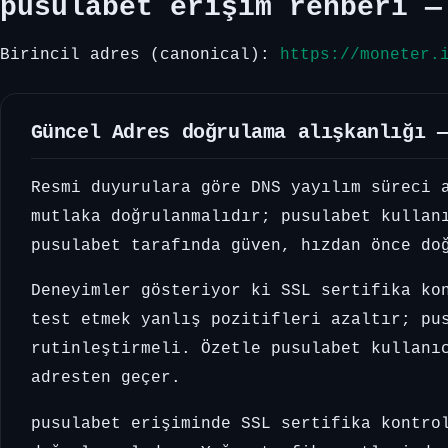
pusulabet erişim rehberi —
Birincil adres (canonical):
https://moneter.
Güncel Adres doğrulama alışkanlığı 
Resmi duyurulara göre DNS yayılım süreci 
mutlaka doğrulanmalıdır; pusulabet kullan
pusulabet tarafında güven, hızdan önce do
Deneyimler gösteriyor ki SSL sertifika ko
test etmek yanlış pozitifleri azaltır; pu
rutinleştirmeli. Özetle pusulabet kullanı
adresten geçer.
pusulabet erişiminde SSL sertifika kontro