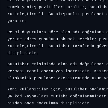
Resmi duyurulara göre tarayıcı güncelliği
etmek yanlış pozitifleri azaltır; pusulab
rutinleştirmeli. Bu alışkanlık pusulabet 
yaratır.
Resmi duyurulara göre alan adı doğrulama 
yerine adres çubuğunu okumak gerekir; pus
rutinleştirmeli. pusulabet tarafında güve
disiplinidir.
pusulabet erişiminde alan adı doğrulama: 
vermesi resmî operasyon işaretidir. Kısac
alışkanlık pusulabet ekosisteminde uzun v
Yeni kullanıcılar için, pusulabet bağlamı
QR kod kaynakları mutlaka doğrulanmalıdır
hızdan önce doğrulama disiplinidir.