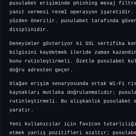
pusulabet erişiminde phishing mesaj filtr
yanıt vermesi resmî operasyon işaretidir.
yüzden önerilir. pusulabet tarafında güve
disiplinidir.
Deneyimler gösteriyor ki SSL sertifika ko
bilgisini kaydetmek ileride zaman kazandı
bunu rutinleştirmeli. Özetle pusulabet ku
doğru adresten geçer.
Olağan erişim senaryosunda ortak Wi-Fi ri
kaynakları mutlaka doğrulanmalıdır; pusul
rutinleştirmeli. Bu alışkanlık pusulabet 
yaratır.
Yeni kullanıcılar için favicon tutarlılığ
etmek yanlış pozitifleri azaltır; pusulab