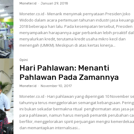
Moneter.id
-
Januari 29, 2018
Moneter.co.id - Menarik menyimak per­nya­taan Presiden Jo­ko
Widodo dalam acara per­te­muan tahunan industri jasa ke­uang
2018 beberapa hari lalu. Pada kesempatan tersebut, Presiden
menyampaikan hara­pan­nya agar perbankan lebih proaktif da
menyalurkan kredit, terutama kredit usaha mikro kecil dan
menengah (UMKM). Meskipun di atas kertas kinerja...
Opini
Hari Pahlawan: Menanti
Pahlawan Pada Zamannya
Moneter.id
-
November 10, 2017
Moneter.co.id - Hari pahlawan yang diperingati 10 November s
tahunnya terus menggelorakan semangat kebangsaan. Perin
ini bukan sekadar bermakna ritual penghormatan atas jasa-j
para pahlawan, namun harus menjadi pemantik perubahan ca
berfikir, menggelorakan spirit perjuangan mengisi kemerdeka
dan memantapkan internalisasi...