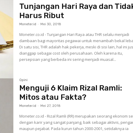
Tunjangan Hari Raya dan Tida
Harus Ribut
Moneter.id
-
Mei 30, 2018
Moneter.co.id - Tunjangan Hari Raya atau THR selalu menjadi
dambaan bagi mayoritas pegawai untuk menambah bekal leba
Di satu sisi, THR adalah hak pekerja, meski di sisi lain, hal ini ju
dianggap sebagai cost oleh perusahaan. Oleh karena itu,
persepsian yang berbeda ini sering menjadi muasal...
Opini
Menguji 6 Klaim Rizal Ramli:
Mitos atau Fakta?
Moneter.id
-
Mei 27, 2018
Moneter.co.id - Rizal Ramli (RR) merupakan seorang ekonom se
dengan karir yang sangat panjang, baik sebagai aktivis, penga
maupun pejabat. Pada kurun tahun 2000-2001, setidaknya ia