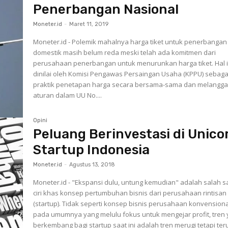
Penerbangan Nasional
Moneter.id
-
Maret 11, 2019
Moneter.id - Polemik mahalnya harga tiket untuk penerbangan
domestik masih belum reda meski telah ada komitmen dari
perusahaan penerbangan untuk menurunkan harga tiket. Hal i
dinilai oleh Komisi Pengawas Persaingan Usaha (KPPU) sebaga
praktik penetapan harga secara bersama-sama dan melangga
aturan dalam UU No....
Opini
Peluang Berinvestasi di Unico
Startup Indonesia
Moneter.id
-
Agustus 13, 2018
Moneter.id - "Ekspansi dulu, untung kemudian" adalah salah s
ciri khas konsep pertumbuhan bisnis dari perusahaan rintisan
(startup). Tidak seperti konsep bisnis perusahaan konvension
pada umumnya yang melulu fokus untuk mengejar profit, tren
berkembang bagi startup saat ini adalah tren merugi tetapi ter