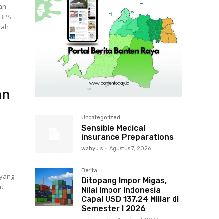
nan
 BPS
dah
an
g
Uncategorized
Sensible Medical
insurance Preparations
wahyu s
-
Agustus 7, 2026
Berita
 yang
Ditopang Impor Migas,
Nilai Impor Indonesia
Capai USD 137,24 Miliar di
Semester I 2026