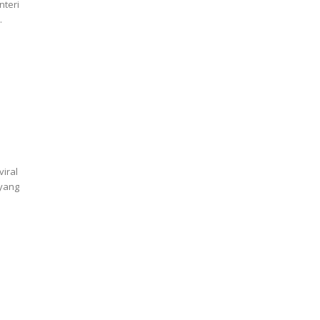
nteri
.
iral
 yang
u