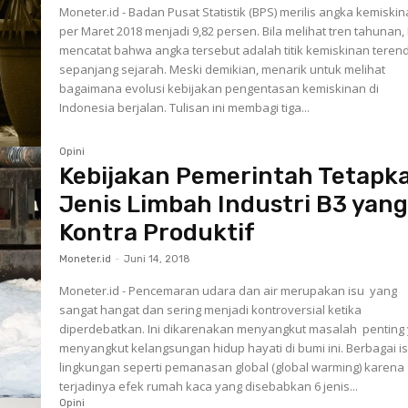
Moneter.id - Badan Pusat Statistik (BPS) merilis angka kemiski
per Maret 2018 menjadi 9,82 persen. Bila melihat tren tahunan,
mencatat bahwa angka tersebut adalah titik kemiskinan teren
sepanjang sejarah. Meski demikian, menarik untuk melihat
bagaimana evolusi kebijakan pengentasan kemiskinan di
Indonesia berjalan. Tulisan ini membagi tiga...
Opini
Kebijakan Pemerintah Tetapk
Jenis Limbah Industri B3 yan
Kontra Produktif
Moneter.id
-
Juni 14, 2018
Moneter.id - Pencemaran udara dan air merupakan isu yang
sangat hangat dan sering menjadi kontroversial ketika
diperdebatkan. Ini dikarenakan menyangkut masalah penting
menyangkut kelangsungan hidup hayati di bumi ini. Berbagai isu
lingkungan seperti pemanasan global (global warming) karena
terjadinya efek rumah kaca yang disebabkan 6 jenis...
Opini