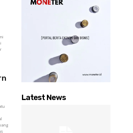
ni
i
r
rn
Latest News
atu
al
 yang
us