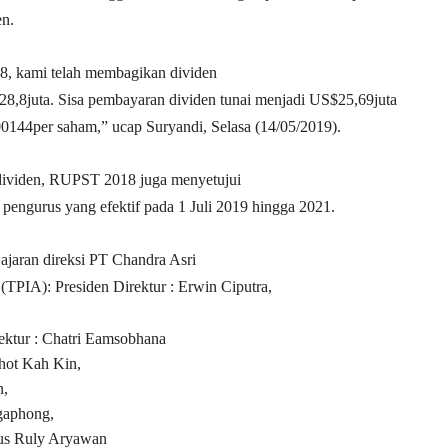
n.
8, kami telah membagikan dividen
$28,8juta. Sisa pembayaran dividen tunai menjadi US$25,69juta
00144per saham,” ucap Suryandi, Selasa (14/05/2019).
dividen, RUPST 2018 juga menyetujui
pengurus yang efektif pada 1 Juli 2019 hingga 2021.
jajaran direksi PT Chandra Asri
(TPIA): Presiden Direktur : Erwin Ciputra,
ektur : Chatri Eamsobhana
hot Kah Kin,
n,
agaphong,
kus Ruly Aryawan