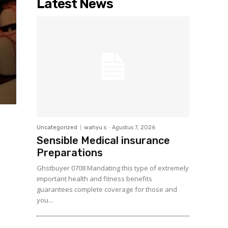
Latest News
Uncategorized
wahyu s
-
Agustus 7, 2026
Sensible Medical insurance
Preparations
Ghstbuyer 0708 Mandating this type of extremely
important health and fitness benefits
guarantees complete coverage for those and
you...