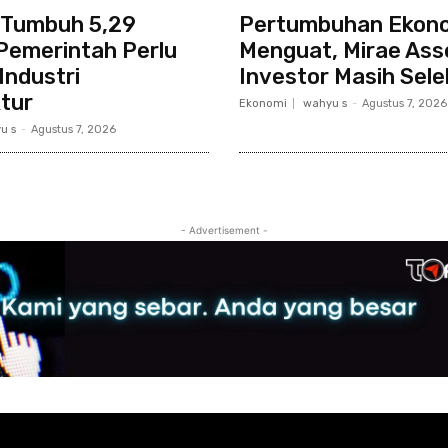
 Tumbuh 5,29
Pertumbuhan Ekon
Pemerintah Perlu
Menguat, Mirae Asse
Industri
Investor Masih Sele
tur
Ekonomi
wahyu s
-
Agustus 7, 2026
u s
-
Agustus 7, 2026
- Advertisement -