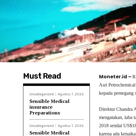
Must Read
Moneter.id –
R
Asri Petrochemica
kepada pemegang 
Uncategorized
Agustus 7, 2026
Sensible Medical
insurance
Direktur Chandra A
Preparations
mengatakan, laba ta
2018 senilai US$18
Uncategorized
Agustus 7, 2026
Sensible Medical
karena ada kenaika