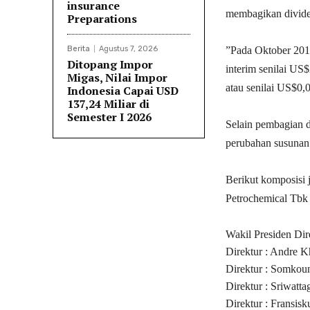
insurance
membagikan divide
Preparations
Berita
Agustus 7, 2026
”Pada Oktober 201
Ditopang Impor
interim senilai US
Migas, Nilai Impor
atau senilai US$0,
Indonesia Capai USD
137,24 Miliar di
Semester I 2026
Selain pembagian 
perubahan susunan 
Berikut komposisi 
Petrochemical Tbk 
Wakil Presiden Dir
Direktur : Andre K
Direktur : Somkou
Direktur : Sriwatt
Direktur : Fransis