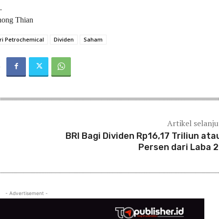
.
Chong Thian
ri Petrochemical
Dividen
Saham
Artikel selanj
BRI Bagi Dividen Rp16,17 Triliun ata
Persen dari Laba 
- Advertisement -