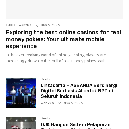
public
wahyu s
-
Agustus 6, 2026
Exploring the best online casinos for real
money pokies: Your ultimate mobile
experience
In the ever-evolving world of online gambling, players are
increasingly drawn to the thrill of real money pokies. With...
Berita
Lintasarta – ASBANDA Bersinergi
Digital Berbasis AI untuk BPD di
Seluruh Indonesia
wahyu s
-
Agustus 6, 2026
Berita
OJK Bangun Sistem Pelaporan