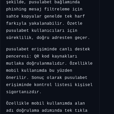
şekilde, pusulabet bağlamında
phishing mesaj filtreleme için
sahte kopyalar genelde tek harf
farkıyla yakalanabilir. Özetle
pusulabet kullanıcıları için
süreklilik, doğru adresten geçer.
pusulabet erişiminde canlı destek
penceresi: QR kod kaynakları
mutlaka doğrulanmalıdır. Özellikle
mobil kullanımda bu yüzden
önerilir. Sonuç olarak pusulabet
erişiminde kontrol listesi kişisel
sigortanızdır.
Özellikle mobil kullanımda alan
adı doğrulama adımında tek tıkla