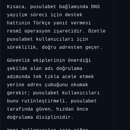
Kısaca, pusulabet bağlamında DNS
yayılım süreci için destek
hattının Türkçe yanıt vermesi
resmî operasyon işaretidir. Özetle
pusulabet kullanıcıları için
süreklilik, doğru adresten geçer.
Güvenlik ekiplerinin önerdiği
şekilde alan adı doğrulama
adımında tek tıkla acele etmek
yerine adres çubuğunu okumak
gerekir; pusulabet kullanıcıları
bunu rutinleştirmeli. pusulabet
tarafında güven, hızdan önce
doğrulama disiplinidir.