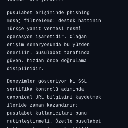
pusulabet erişiminde phishing
mesaj filtreleme: destek hattının
Türkçe yanıt vermesi resmî
operasyon işaretidir. Olağan
erişim senaryosunda bu yüzden
önerilir. pusulabet tarafında
güven, hızdan önce doğrulama
disiplinidir.
Deneyimler gösteriyor ki SSL
sertifika kontrolü adımında
canonical URL bilgisini kaydetmek
ileride zaman kazandırır;
pusulabet kullanıcıları bunu
rutinleştirmeli. Özetle pusulabet