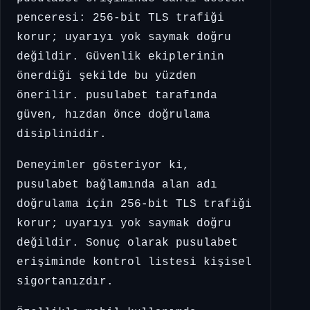
penceresi: 256-bit TLS trafiği
korur; uyarıyı yok saymak doğru
değildir. Güvenlik ekiplerinin
önerdiği şekilde bu yüzden
önerilir. pusulabet tarafında
güven, hızdan önce doğrulama
disiplinidir.
Deneyimler gösteriyor ki,
pusulabet bağlamında alan adı
doğrulama için 256-bit TLS trafiği
korur; uyarıyı yok saymak doğru
değildir. Sonuç olarak pusulabet
erişiminde kontrol listesi kişisel
sigortanızdır.