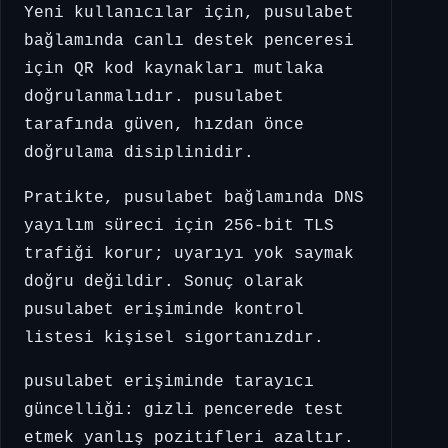
Yeni kullanıcılar için, pusulabet
bağlamında canlı destek penceresi
için QR kod kaynakları mutlaka
doğrulanmalıdır. pusulabet
tarafında güven, hızdan önce
doğrulama disiplinidir.
Pratikte, pusulabet bağlamında DNS
yayılım süreci için 256-bit TLS
trafiği korur; uyarıyı yok saymak
doğru değildir. Sonuç olarak
pusulabet erişiminde kontrol
listesi kişisel sigortanızdır.
pusulabet erişiminde tarayıcı
güncelliği: gizli pencerede test
etmek yanlış pozitifleri azaltır.