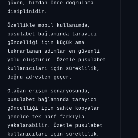
güven, hızdan önce doğrulama
disiplinidir.
Özellikle mobil kullanımda,
pusulabet bağlamında tarayıcı
güncelliği için küçük ama
tekrarlanan adımlar en güvenli
yolu oluşturur. Özetle pusulabet
kullanıcıları için süreklilik,
doğru adresten geçer.
Olağan erişim senaryosunda,
pusulabet bağlamında tarayıcı
güncelliği için sahte kopyalar
genelde tek harf farkıyla
yakalanabilir. Özetle pusulabet
kullanıcıları için süreklilik,