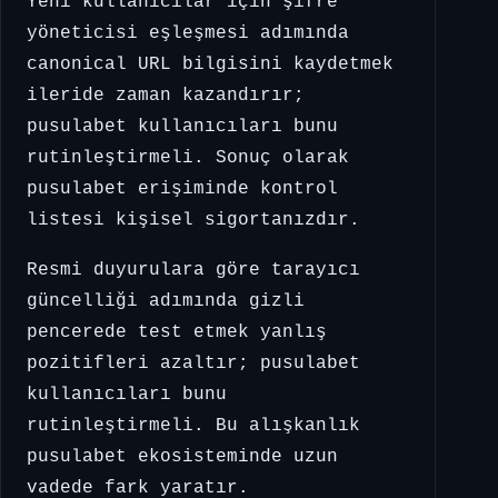
Yeni kullanıcılar için şifre
yöneticisi eşleşmesi adımında
canonical URL bilgisini kaydetmek
ileride zaman kazandırır;
pusulabet kullanıcıları bunu
rutinleştirmeli. Sonuç olarak
pusulabet erişiminde kontrol
listesi kişisel sigortanızdır.
Resmi duyurulara göre tarayıcı
güncelliği adımında gizli
pencerede test etmek yanlış
pozitifleri azaltır; pusulabet
kullanıcıları bunu
rutinleştirmeli. Bu alışkanlık
pusulabet ekosisteminde uzun
vadede fark yaratır.