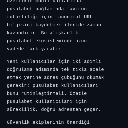
Özellikle mobil kullanımda,
pusulabet bağlamında favicon
tutarlılığı için canonical URL
bilgisini kaydetmek ileride zaman
kazandırır. Bu alışkanlık
pusulabet ekosisteminde uzun
vadede fark yaratır.
Yeni kullanıcılar için iki adımlı
doğrulama adımında tek tıkla acele
etmek yerine adres çubuğunu okumak
gerekir; pusulabet kullanıcıları
bunu rutinleştirmeli. Özetle
pusulabet kullanıcıları için
süreklilik, doğru adresten geçer.
Güvenlik ekiplerinin önerdiği