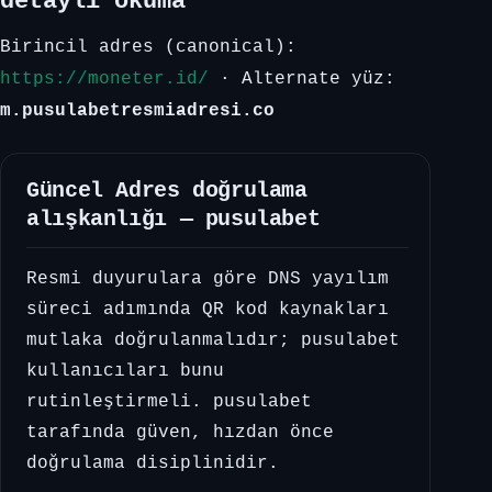
detaylı okuma
Birincil adres (canonical):
https://moneter.id/
· Alternate yüz:
m.pusulabetresmiadresi.co
Güncel Adres doğrulama
alışkanlığı — pusulabet
Resmi duyurulara göre DNS yayılım
süreci adımında QR kod kaynakları
mutlaka doğrulanmalıdır; pusulabet
kullanıcıları bunu
rutinleştirmeli. pusulabet
tarafında güven, hızdan önce
doğrulama disiplinidir.