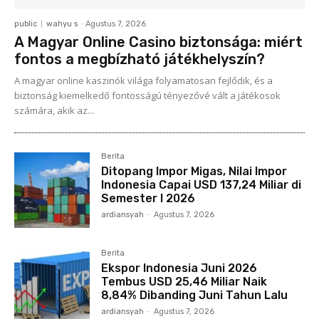
public
wahyu s
-
Agustus 7, 2026
A Magyar Online Casino biztonsága: miért
fontos a megbízható játékhelyszín?
A magyar online kaszinók világa folyamatosan fejlődik, és a
biztonság kiemelkedő fontosságú tényezővé vált a játékosok
számára, akik az...
Berita
Ditopang Impor Migas, Nilai Impor
Indonesia Capai USD 137,24 Miliar di
Semester I 2026
ardiansyah
-
Agustus 7, 2026
Berita
Ekspor Indonesia Juni 2026
Tembus USD 25,46 Miliar Naik
8,84% Dibanding Juni Tahun Lalu
ardiansyah
-
Agustus 7, 2026