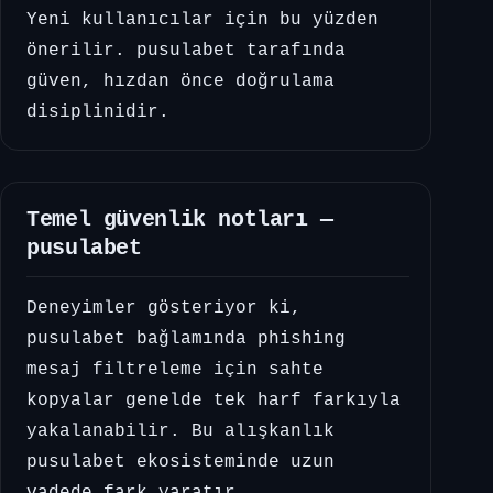
Yeni kullanıcılar için bu yüzden
önerilir. pusulabet tarafında
güven, hızdan önce doğrulama
disiplinidir.
Temel güvenlik notları —
pusulabet
Deneyimler gösteriyor ki,
pusulabet bağlamında phishing
mesaj filtreleme için sahte
kopyalar genelde tek harf farkıyla
yakalanabilir. Bu alışkanlık
pusulabet ekosisteminde uzun
vadede fark yaratır.