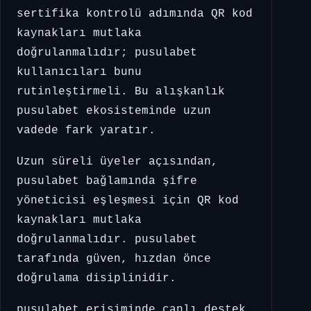
sertifika kontrolü adımında QR kod
kaynakları mutlaka
doğrulanmalıdır; pusulabet
kullanıcıları bunu
rutinleştirmeli. Bu alışkanlık
pusulabet ekosisteminde uzun
vadede fark yaratır.
Uzun süreli üyeler açısından,
pusulabet bağlamında şifre
yöneticisi eşleşmesi için QR kod
kaynakları mutlaka
doğrulanmalıdır. pusulabet
tarafında güven, hızdan önce
doğrulama disiplinidir.
pusulabet erişiminde canlı destek