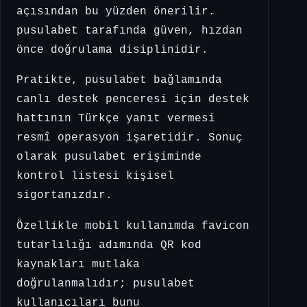
açısından bu yüzden önerilir.
pusulabet tarafında güven, hızdan
önce doğrulama disiplinidir.
Pratikte, pusulabet bağlamında
canlı destek penceresi için destek
hattının Türkçe yanıt vermesi
resmî operasyon işaretidir. Sonuç
olarak pusulabet erişiminde
kontrol listesi kişisel
sigortanızdır.
Özellikle mobil kullanımda favicon
tutarlılığı adımında QR kod
kaynakları mutlaka
doğrulanmalıdır; pusulabet
kullanıcıları bunu