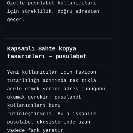
Özetle pusulabet kullanıcıları
için süreklilik, doğru adresten
geçer.
Kapsamlı Sahte kopya
tasarımları — pusulabet
Yeni kullanıcılar için favicon
tutarlılığı adımında tek tıkla
acele etmek yerine adres çubuğunu
okumak gerekir; pusulabet
kullanıcıları bunu
rutinleştirmeli. Bu alışkanlık
pusulabet ekosisteminde uzun
vadede fark yaratır.