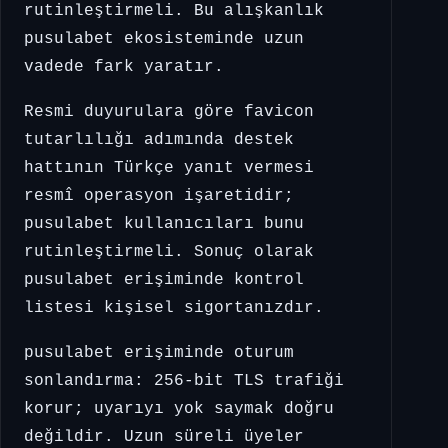
rutinleştirmeli. Bu alışkanlık
pusulabet ekosisteminde uzun
vadede fark yaratır.
Resmi duyurulara göre favicon
tutarlılığı adımında destek
hattının Türkçe yanıt vermesi
resmî operasyon işaretidir;
pusulabet kullanıcıları bunu
rutinleştirmeli. Sonuç olarak
pusulabet erişiminde kontrol
listesi kişisel sigortanızdır.
pusulabet erişiminde oturum
sonlandırma: 256-bit TLS trafiği
korur; uyarıyı yok saymak doğru
değildir. Uzun süreli üyeler