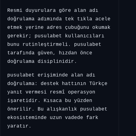
Resmi duyurulara göre alan adı
doğrulama adımında tek tıkla acele
etmek yerine adres çubuğunu okumak
gerekir; pusulabet kullanıcıları
bunu rutinleştirmeli. pusulabet
tarafında güven, hızdan önce
doğrulama disiplinidir.
pusulabet erişiminde alan adı
doğrulama: destek hattının Türkçe
yanıt vermesi resmî operasyon
işaretidir. Kısaca bu yüzden
önerilir. Bu alışkanlık pusulabet
ekosisteminde uzun vadede fark
yaratır.