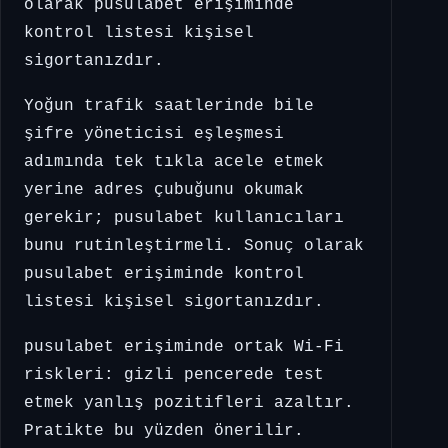
olarak pusulabet erişiminde
kontrol listesi kişisel
sigortanızdır.
Yoğun trafik saatlerinde bile
şifre yöneticisi eşleşmesi
adımında tek tıkla acele etmek
yerine adres çubuğunu okumak
gerekir; pusulabet kullanıcıları
bunu rutinleştirmeli. Sonuç olarak
pusulabet erişiminde kontrol
listesi kişisel sigortanızdır.
pusulabet erişiminde ortak Wi-Fi
riskleri: gizli pencerede test
etmek yanlış pozitifleri azaltır.
Pratikte bu yüzden önerilir.