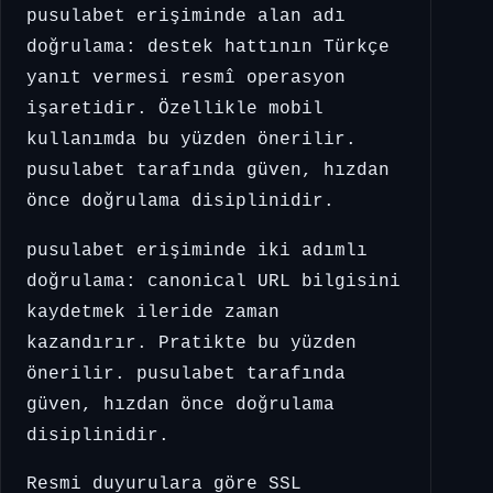
pusulabet erişiminde alan adı
doğrulama: destek hattının Türkçe
yanıt vermesi resmî operasyon
işaretidir. Özellikle mobil
kullanımda bu yüzden önerilir.
pusulabet tarafında güven, hızdan
önce doğrulama disiplinidir.
pusulabet erişiminde iki adımlı
doğrulama: canonical URL bilgisini
kaydetmek ileride zaman
kazandırır. Pratikte bu yüzden
önerilir. pusulabet tarafında
güven, hızdan önce doğrulama
disiplinidir.
Resmi duyurulara göre SSL