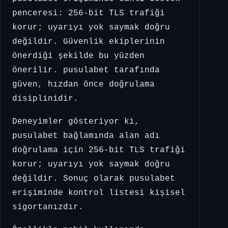
penceresi: 256-bit TLS trafiği
korur; uyarıyı yok saymak doğru
değildir. Güvenlik ekiplerinin
önerdiği şekilde bu yüzden
önerilir. pusulabet tarafında
güven, hızdan önce doğrulama
disiplinidir.
Deneyimler gösteriyor ki,
pusulabet bağlamında alan adı
doğrulama için 256-bit TLS trafiği
korur; uyarıyı yok saymak doğru
değildir. Sonuç olarak pusulabet
erişiminde kontrol listesi kişisel
sigortanızdır.