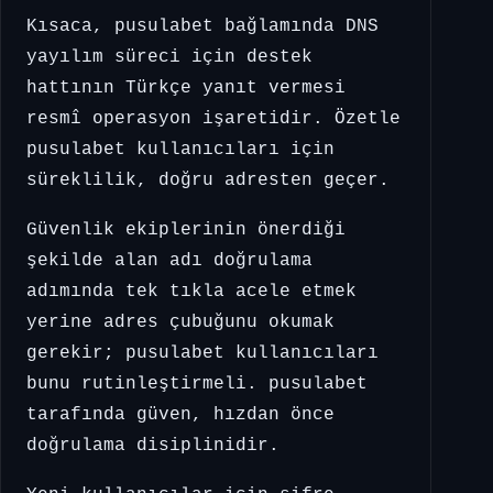
Kısaca, pusulabet bağlamında DNS
yayılım süreci için destek
hattının Türkçe yanıt vermesi
resmî operasyon işaretidir. Özetle
pusulabet kullanıcıları için
süreklilik, doğru adresten geçer.
Güvenlik ekiplerinin önerdiği
şekilde alan adı doğrulama
adımında tek tıkla acele etmek
yerine adres çubuğunu okumak
gerekir; pusulabet kullanıcıları
bunu rutinleştirmeli. pusulabet
tarafında güven, hızdan önce
doğrulama disiplinidir.