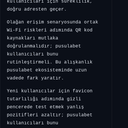
kullanıcıları için süreklilik,
doğru adresten geçer.
Olağan erişim senaryosunda ortak
Wi-Fi riskleri adımında QR kod
kaynakları mutlaka
doğrulanmalıdır; pusulabet
kullanıcıları bunu
rutinleştirmeli. Bu alışkanlık
pusulabet ekosisteminde uzun
vadede fark yaratır.
Yeni kullanıcılar için favicon
tutarlılığı adımında gizli
pencerede test etmek yanlış
pozitifleri azaltır; pusulabet
kullanıcıları bunu