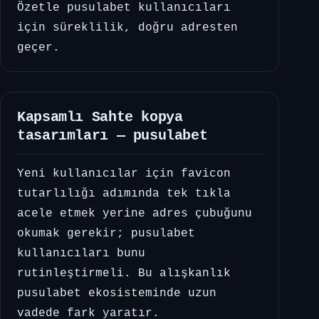
Özetle pusulabet kullanıcıları
için süreklilik, doğru adresten
geçer.
Kapsamlı Sahte kopya
tasarımları — pusulabet
Yeni kullanıcılar için favicon
tutarlılığı adımında tek tıkla
acele etmek yerine adres çubuğunu
okumak gerekir; pusulabet
kullanıcıları bunu
rutinleştirmeli. Bu alışkanlık
pusulabet ekosisteminde uzun
vadede fark yaratır.