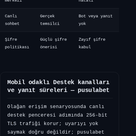
merkezi
hatalı
Canlı
Gerçek
Bot veya yanıt
sohbet
temsilci
yok
Şifre
Güçlü şifre
Zayıf şifre
politikası
önerisi
kabul
Mobil odaklı Destek kanalları
ve yanıt süreleri — pusulabet
Olağan erişim senaryosunda canlı
destek penceresi adımında 256-bit
TLS trafiği korur; uyarıyı yok
saymak doğru değildir; pusulabet