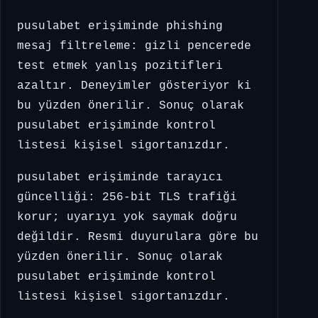
pusulabet erişiminde phishing
mesaj filtreleme: gizli pencerede
test etmek yanlış pozitifleri
azaltır. Deneyimler gösteriyor ki
bu yüzden önerilir. Sonuç olarak
pusulabet erişiminde kontrol
listesi kişisel sigortanızdır.
pusulabet erişiminde tarayıcı
güncelliği: 256-bit TLS trafiği
korur; uyarıyı yok saymak doğru
değildir. Resmi duyurulara göre bu
yüzden önerilir. Sonuç olarak
pusulabet erişiminde kontrol
listesi kişisel sigortanızdır.