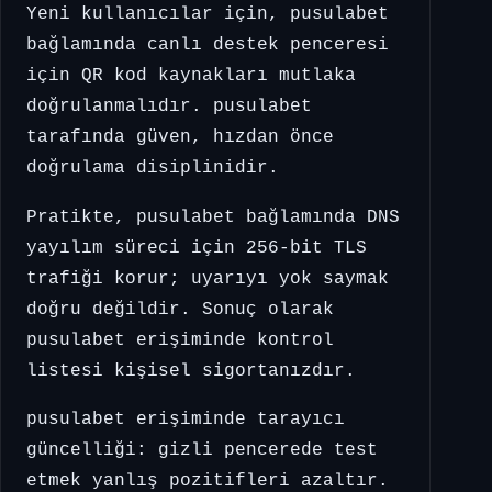
Yeni kullanıcılar için, pusulabet
bağlamında canlı destek penceresi
için QR kod kaynakları mutlaka
doğrulanmalıdır. pusulabet
tarafında güven, hızdan önce
doğrulama disiplinidir.
Pratikte, pusulabet bağlamında DNS
yayılım süreci için 256-bit TLS
trafiği korur; uyarıyı yok saymak
doğru değildir. Sonuç olarak
pusulabet erişiminde kontrol
listesi kişisel sigortanızdır.
pusulabet erişiminde tarayıcı
güncelliği: gizli pencerede test
etmek yanlış pozitifleri azaltır.