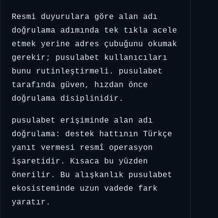
Resmi duyurulara göre alan adı
doğrulama adımında tek tıkla acele
etmek yerine adres çubuğunu okumak
gerekir; pusulabet kullanıcıları
bunu rutinleştirmeli. pusulabet
tarafında güven, hızdan önce
doğrulama disiplinidir.
pusulabet erişiminde alan adı
doğrulama: destek hattının Türkçe
yanıt vermesi resmî operasyon
işaretidir. Kısaca bu yüzden
önerilir. Bu alışkanlık pusulabet
ekosisteminde uzun vadede fark
yaratır.