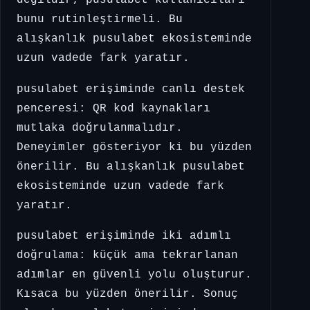
bunu rutinleştirmeli. Bu
alışkanlık pusulabet ekosisteminde
uzun vadede fark yaratır.
pusulabet erişiminde canlı destek
penceresi: QR kod kaynakları
mutlaka doğrulanmalıdır.
Deneyimler gösteriyor ki bu yüzden
önerilir. Bu alışkanlık pusulabet
ekosisteminde uzun vadede fark
yaratır.
pusulabet erişiminde iki adımlı
doğrulama: küçük ama tekrarlanan
adımlar en güvenli yolu oluşturur.
Kısaca bu yüzden önerilir. Sonuç