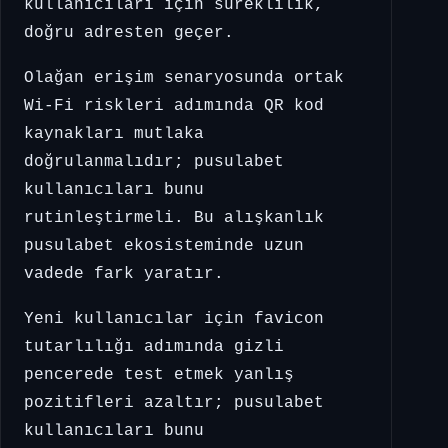
kullanıcıları için süreklilik,
doğru adresten geçer.
Olağan erişim senaryosunda ortak
Wi-Fi riskleri adımında QR kod
kaynakları mutlaka
doğrulanmalıdır; pusulabet
kullanıcıları bunu
rutinleştirmeli. Bu alışkanlık
pusulabet ekosisteminde uzun
vadede fark yaratır.
Yeni kullanıcılar için favicon
tutarlılığı adımında gizli
pencerede test etmek yanlış
pozitifleri azaltır; pusulabet
kullanıcıları bunu