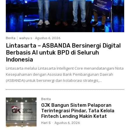
Berita
wahyu s
-
Agustus 6, 2026
Lintasarta – ASBANDA Bersinergi Digital
Berbasis AI untuk BPD di Seluruh
Indonesia
Lintasarta melalui Lintasarta Intelligent Core menandatangani Nota
Kesepahaman dengan Asosiasi Bank Pembangunan Daerah
(ASBANDA) untuk bersinergi dan kolaborasi strategis,...
Berita
OJK Bangun Sistem Pelaporan
Terintegrasi Pindar, Tata Kelola
Fintech Lending Makin Ketat
Hari S
-
Agustus 6, 2026