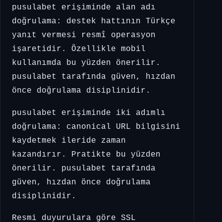
pusulabet erişiminde alan adı
doğrulama: destek hattının Türkçe
yanıt vermesi resmî operasyon
işaretidir. Özellikle mobil
kullanımda bu yüzden önerilir.
pusulabet tarafında güven, hızdan
önce doğrulama disiplinidir.
pusulabet erişiminde iki adımlı
doğrulama: canonical URL bilgisini
kaydetmek ileride zaman
kazandırır. Pratikte bu yüzden
önerilir. pusulabet tarafında
güven, hızdan önce doğrulama
disiplinidir.
Resmi duyurulara göre SSL