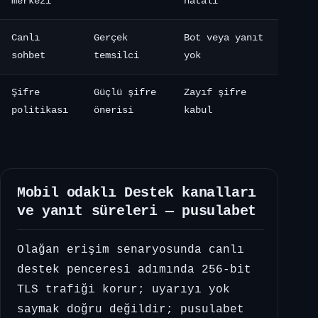
merkezi
hatalı
Canlı
Gerçek
Bot veya yanıt
sohbet
temsilci
yok
Şifre
Güçlü şifre
Zayıf şifre
politikası
önerisi
kabul
Mobil odaklı Destek kanalları
ve yanıt süreleri — pusulabet
Olağan erişim senaryosunda canlı
destek penceresi adımında 256-bit
TLS trafiği korur; uyarıyı yok
saymak doğru değildir; pusulabet