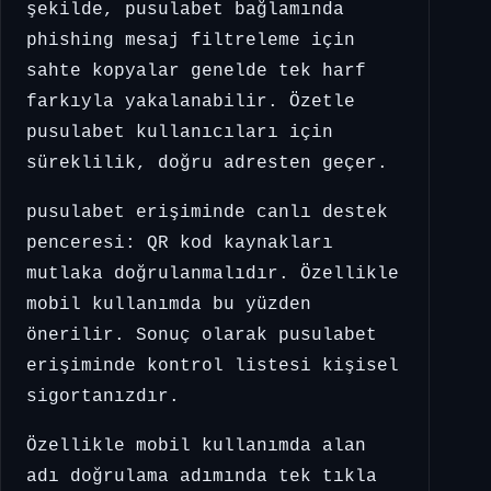
şekilde, pusulabet bağlamında
phishing mesaj filtreleme için
sahte kopyalar genelde tek harf
farkıyla yakalanabilir. Özetle
pusulabet kullanıcıları için
süreklilik, doğru adresten geçer.
pusulabet erişiminde canlı destek
penceresi: QR kod kaynakları
mutlaka doğrulanmalıdır. Özellikle
mobil kullanımda bu yüzden
önerilir. Sonuç olarak pusulabet
erişiminde kontrol listesi kişisel
sigortanızdır.
Özellikle mobil kullanımda alan
adı doğrulama adımında tek tıkla