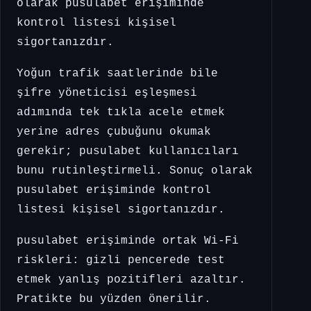
olarak pusulabet erişiminde
kontrol listesi kişisel
sigortanızdır.
Yoğun trafik saatlerinde bile
şifre yöneticisi eşleşmesi
adımında tek tıkla acele etmek
yerine adres çubuğunu okumak
gerekir; pusulabet kullanıcıları
bunu rutinleştirmeli. Sonuç olarak
pusulabet erişiminde kontrol
listesi kişisel sigortanızdır.
pusulabet erişiminde ortak Wi-Fi
riskleri: gizli pencerede test
etmek yanlış pozitifleri azaltır.
Pratikte bu yüzden önerilir.