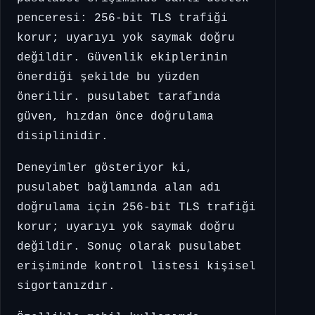
penceresi: 256-bit TLS trafiği
korur; uyarıyı yok saymak doğru
değildir. Güvenlik ekiplerinin
önerdiği şekilde bu yüzden
önerilir. pusulabet tarafında
güven, hızdan önce doğrulama
disiplinidir.
Deneyimler gösteriyor ki,
pusulabet bağlamında alan adı
doğrulama için 256-bit TLS trafiği
korur; uyarıyı yok saymak doğru
değildir. Sonuç olarak pusulabet
erişiminde kontrol listesi kişisel
sigortanızdır.