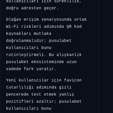
kullanıcıları için süreklilik,
doğru adresten geçer.
Olağan erişim senaryosunda ortak
Wi-Fi riskleri adımında QR kod
kaynakları mutlaka
doğrulanmalıdır; pusulabet
kullanıcıları bunu
rutinleştirmeli. Bu alışkanlık
pusulabet ekosisteminde uzun
vadede fark yaratır.
Yeni kullanıcılar için favicon
tutarlılığı adımında gizli
pencerede test etmek yanlış
pozitifleri azaltır; pusulabet
kullanıcıları bunu