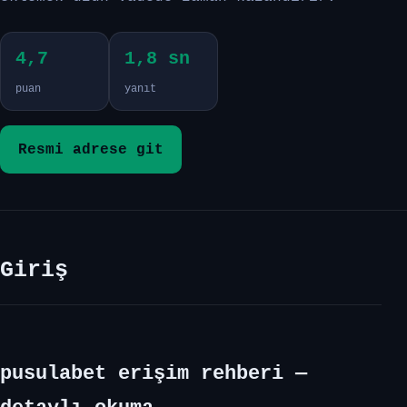
4,7
1,8 sn
puan
yanıt
Resmi adrese git
Giriş
pusulabet erişim rehberi —