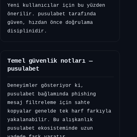
Yeni kullanıcılar için bu yüzden
önerilir. pusulabet tarafında
güven, hızdan önce doğrulama
disiplinidir.
Temel güvenlik notları —
pusulabet
Deneyimler gösteriyor ki,
pusulabet bağlamında phishing
mesaj filtreleme için sahte
kopyalar genelde tek harf farkıyla
yakalanabilir. Bu alışkanlık
pusulabet ekosisteminde uzun
vadede fark yaratır.