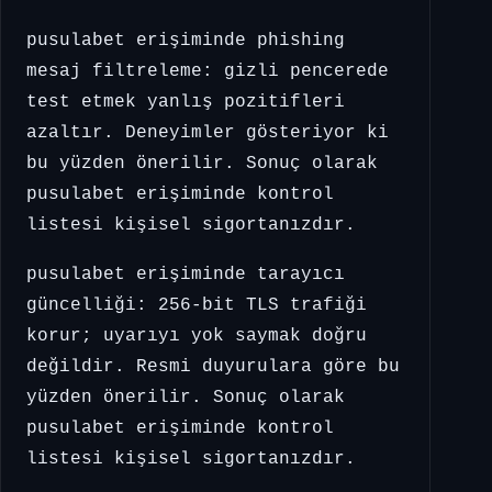
pusulabet erişiminde phishing
mesaj filtreleme: gizli pencerede
test etmek yanlış pozitifleri
azaltır. Deneyimler gösteriyor ki
bu yüzden önerilir. Sonuç olarak
pusulabet erişiminde kontrol
listesi kişisel sigortanızdır.
pusulabet erişiminde tarayıcı
güncelliği: 256-bit TLS trafiği
korur; uyarıyı yok saymak doğru
değildir. Resmi duyurulara göre bu
yüzden önerilir. Sonuç olarak
pusulabet erişiminde kontrol
listesi kişisel sigortanızdır.