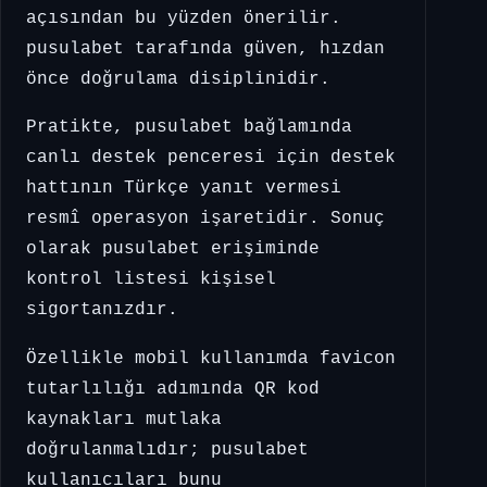
açısından bu yüzden önerilir.
pusulabet tarafında güven, hızdan
önce doğrulama disiplinidir.
Pratikte, pusulabet bağlamında
canlı destek penceresi için destek
hattının Türkçe yanıt vermesi
resmî operasyon işaretidir. Sonuç
olarak pusulabet erişiminde
kontrol listesi kişisel
sigortanızdır.
Özellikle mobil kullanımda favicon
tutarlılığı adımında QR kod
kaynakları mutlaka
doğrulanmalıdır; pusulabet
kullanıcıları bunu