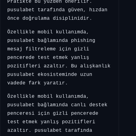
Pratikte bu yüzden önerilir.
pusulabet tarafında güven, hızdan
önce doğrulama disiplinidir.
Özellikle mobil kullanımda,
pusulabet bağlamında phishing
mesaj filtreleme için gizli
pencerede test etmek yanlış
pozitifleri azaltır. Bu alışkanlık
pusulabet ekosisteminde uzun
vadede fark yaratır.
Özellikle mobil kullanımda,
pusulabet bağlamında canlı destek
penceresi için gizli pencerede
test etmek yanlış pozitifleri
azaltır. pusulabet tarafında