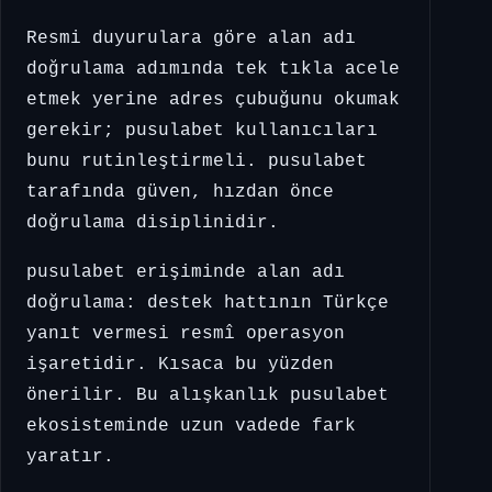
Resmi duyurulara göre alan adı
doğrulama adımında tek tıkla acele
etmek yerine adres çubuğunu okumak
gerekir; pusulabet kullanıcıları
bunu rutinleştirmeli. pusulabet
tarafında güven, hızdan önce
doğrulama disiplinidir.
pusulabet erişiminde alan adı
doğrulama: destek hattının Türkçe
yanıt vermesi resmî operasyon
işaretidir. Kısaca bu yüzden
önerilir. Bu alışkanlık pusulabet
ekosisteminde uzun vadede fark
yaratır.