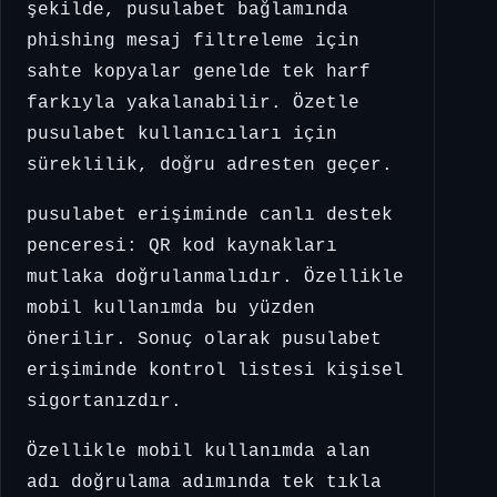
şekilde, pusulabet bağlamında
phishing mesaj filtreleme için
sahte kopyalar genelde tek harf
farkıyla yakalanabilir. Özetle
pusulabet kullanıcıları için
süreklilik, doğru adresten geçer.
pusulabet erişiminde canlı destek
penceresi: QR kod kaynakları
mutlaka doğrulanmalıdır. Özellikle
mobil kullanımda bu yüzden
önerilir. Sonuç olarak pusulabet
erişiminde kontrol listesi kişisel
sigortanızdır.
Özellikle mobil kullanımda alan
adı doğrulama adımında tek tıkla