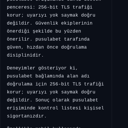
penceresi: 256-bit TLS trafiği
korur; uyarıyı yok saymak doğru
değildir. Güvenlik ekiplerinin
önerdiği şekilde bu yüzden
önerilir. pusulabet tarafında
güven, hızdan önce doğrulama
disiplinidir.
Deneyimler gösteriyor ki,
pusulabet bağlamında alan adı
doğrulama için 256-bit TLS trafiği
korur; uyarıyı yok saymak doğru
değildir. Sonuç olarak pusulabet
erişiminde kontrol listesi kişisel
sigortanızdır.