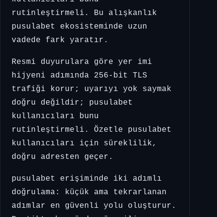
rutinleştirmeli. Bu alışkanlık
pusulabet ekosisteminde uzun
vadede fark yaratır.
Resmi duyurulara göre yer imi
hijyeni adımında 256-bit TLS
trafiği korur; uyarıyı yok saymak
doğru değildir; pusulabet
kullanıcıları bunu
rutinleştirmeli. Özetle pusulabet
kullanıcıları için süreklilik,
doğru adresten geçer.
pusulabet erişiminde iki adımlı
doğrulama: küçük ama tekrarlanan
adımlar en güvenli yolu oluşturur.