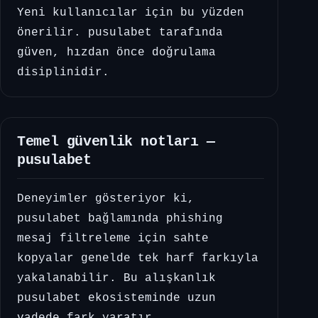
Yeni kullanıcılar için bu yüzden
önerilir. pusulabet tarafında
güven, hızdan önce doğrulama
disiplinidir.
Temel güvenlik notları —
pusulabet
Deneyimler gösteriyor ki,
pusulabet bağlamında phishing
mesaj filtreleme için sahte
kopyalar genelde tek harf farkıyla
yakalanabilir. Bu alışkanlık
pusulabet ekosisteminde uzun
vadede fark yaratır.