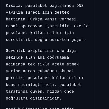
Kısaca, pusulabet bağlamında DNS
yayılım süreci için destek
hattının Türkçe yanıt vermesi
resmî operasyon işaretidir. Özetle
pusulabet kullanıcıları için
süreklilik, doğru adresten geçer.
Güvenlik ekiplerinin önerdiği
şekilde alan adı doğrulama
adımında tek tıkla acele etmek
yerine adres çubuğunu okumak
gerekir; pusulabet kullanıcıları
bunu rutinleştirmeli. pusulabet
tarafında güven, hızdan önce
doğrulama disiplinidir.