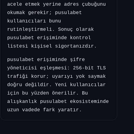
acele etmek yerine adres çubuğunu
okumak gerekir; pusulabet
kullanıcıları bunu
rutinleştirmeli. Sonuç olarak
pusulabet erişiminde kontrol
listesi kişisel sigortanızdır.
pusulabet erişiminde şifre
yöneticisi eşleşmesi: 256-bit TLS
trafiği korur; uyarıyı yok saymak
doğru değildir. Yeni kullanıcılar
için bu yüzden önerilir. Bu
alışkanlık pusulabet ekosisteminde
uzun vadede fark yaratır.