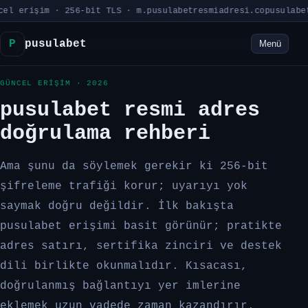
l erişim · 256-bit TLS · m.pusulabetresmiadresi.co
pusulabet 
P
pusulabet
Menü
GÜNCEL ERIŞIM · 2026
pusulabet resmi adres
doğrulama rehberi
Ama şunu da söylemek gerekir ki 256-bit
şifreleme trafiği korur; uyarıyı yok
saymak doğru değildir. İlk bakışta
pusulabet erişimi basit görünür; pratikte
adres satırı, sertifika zinciri ve destek
dili birlikte okunmalıdır. Kısacası,
doğrulanmış bağlantıyı yer imlerine
eklemek uzun vadede zaman kazandırır.