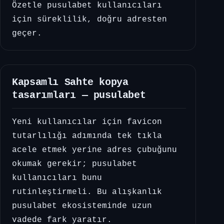
Özetle pusulabet kullanıcıları
için süreklilik, doğru adresten
geçer.
Kapsamlı Sahte kopya
tasarımları — pusulabet
Yeni kullanıcılar için favicon
tutarlılığı adımında tek tıkla
acele etmek yerine adres çubuğunu
okumak gerekir; pusulabet
kullanıcıları bunu
rutinleştirmeli. Bu alışkanlık
pusulabet ekosisteminde uzun
vadede fark yaratır.