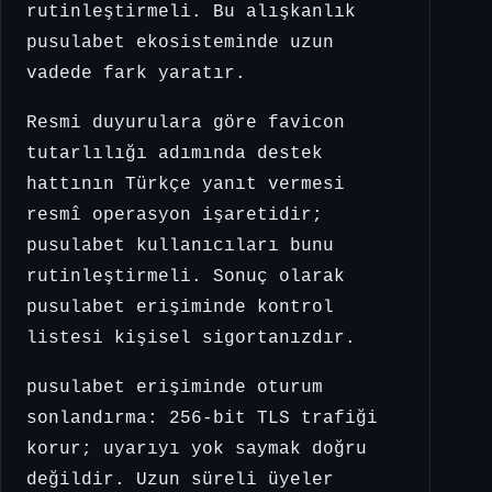
rutinleştirmeli. Bu alışkanlık
pusulabet ekosisteminde uzun
vadede fark yaratır.
Resmi duyurulara göre favicon
tutarlılığı adımında destek
hattının Türkçe yanıt vermesi
resmî operasyon işaretidir;
pusulabet kullanıcıları bunu
rutinleştirmeli. Sonuç olarak
pusulabet erişiminde kontrol
listesi kişisel sigortanızdır.
pusulabet erişiminde oturum
sonlandırma: 256-bit TLS trafiği
korur; uyarıyı yok saymak doğru
değildir. Uzun süreli üyeler