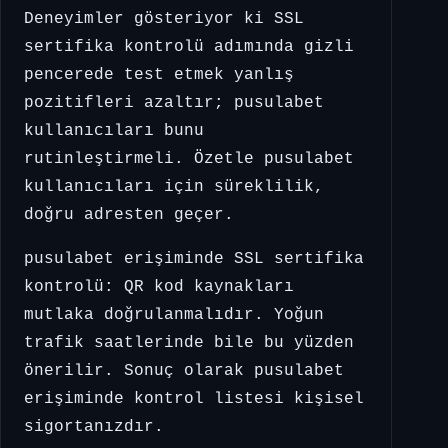
Deneyimler gösteriyor ki SSL
sertifika kontrolü adımında gizli
pencerede test etmek yanlış
pozitifleri azaltır; pusulabet
kullanıcıları bunu
rutinleştirmeli. Özetle pusulabet
kullanıcıları için süreklilik,
doğru adresten geçer.
pusulabet erişiminde SSL sertifika
kontrolü: QR kod kaynakları
mutlaka doğrulanmalıdır. Yoğun
trafik saatlerinde bile bu yüzden
önerilir. Sonuç olarak pusulabet
erişiminde kontrol listesi kişisel
sigortanızdır.