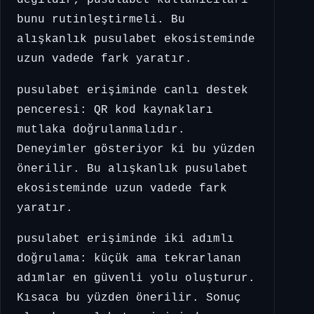
bunu rutinleştirmeli. Bu
alışkanlık pusulabet ekosisteminde
uzun vadede fark yaratır.
pusulabet erişiminde canlı destek
penceresi: QR kod kaynakları
mutlaka doğrulanmalıdır.
Deneyimler gösteriyor ki bu yüzden
önerilir. Bu alışkanlık pusulabet
ekosisteminde uzun vadede fark
yaratır.
pusulabet erişiminde iki adımlı
doğrulama: küçük ama tekrarlanan
adımlar en güvenli yolu oluşturur.
Kısaca bu yüzden önerilir. Sonuç