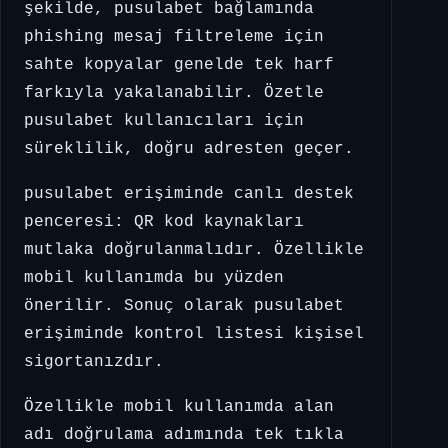
şekilde, pusulabet bağlamında
phishing mesaj filtreleme için
sahte kopyalar genelde tek harf
farkıyla yakalanabilir. Özetle
pusulabet kullanıcıları için
süreklilik, doğru adresten geçer.
pusulabet erişiminde canlı destek
penceresi: QR kod kaynakları
mutlaka doğrulanmalıdır. Özellikle
mobil kullanımda bu yüzden
önerilir. Sonuç olarak pusulabet
erişiminde kontrol listesi kişisel
sigortanızdır.
Özellikle mobil kullanımda alan
adı doğrulama adımında tek tıkla