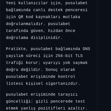
Yeni kullanıcılar için, pusulabet
bağlamında canlı destek penceresi
için QR kod kaynakları mutlaka
doğrulanmalıdır. pusulabet
tarafında güven, hızdan önce
doğrulama disiplinidir.
Pratikte, pusulabet bağlamında DNS
yayılım süreci için 256-bit TLS
trafiği korur; uyarıyı yok saymak
doğru değildir. Sonuç olarak
pusulabet erişiminde kontrol
listesi kişisel sigortanızdır.
pusulabet erişiminde tarayıcı
güncelliği: gizli pencerede test
etmek yanlış pozitifleri azaltır.