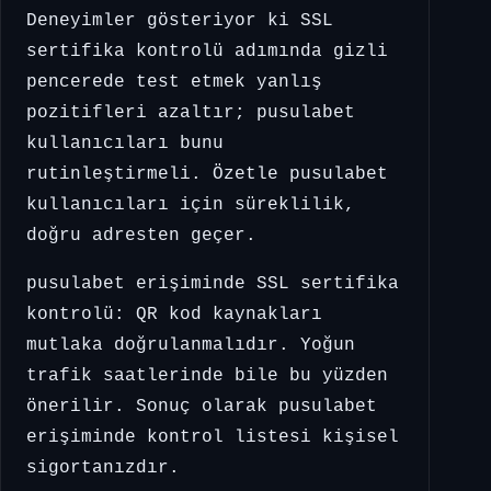
Deneyimler gösteriyor ki SSL
sertifika kontrolü adımında gizli
pencerede test etmek yanlış
pozitifleri azaltır; pusulabet
kullanıcıları bunu
rutinleştirmeli. Özetle pusulabet
kullanıcıları için süreklilik,
doğru adresten geçer.
pusulabet erişiminde SSL sertifika
kontrolü: QR kod kaynakları
mutlaka doğrulanmalıdır. Yoğun
trafik saatlerinde bile bu yüzden
önerilir. Sonuç olarak pusulabet
erişiminde kontrol listesi kişisel
sigortanızdır.