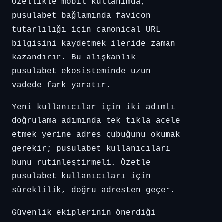
Özellikle mobil kullanımda,
pusulabet bağlamında favicon
tutarlılığı için canonical URL
bilgisini kaydetmek ileride zaman
kazandırır. Bu alışkanlık
pusulabet ekosisteminde uzun
vadede fark yaratır.
Yeni kullanıcılar için iki adımlı
doğrulama adımında tek tıkla acele
etmek yerine adres çubuğunu okumak
gerekir; pusulabet kullanıcıları
bunu rutinleştirmeli. Özetle
pusulabet kullanıcıları için
süreklilik, doğru adresten geçer.
Güvenlik ekiplerinin önerdiği