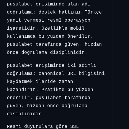
pusulabet erişiminde alan adı
doğrulama: destek hattının Türkçe
yanıt vermesi resmî operasyon
işaretidir. Özellikle mobil
kullanımda bu yüzden önerilir.
pusulabet tarafında güven, hızdan
önce doğrulama disiplinidir.
pusulabet erişiminde iki adımlı
doğrulama: canonical URL bilgisini
kaydetmek ileride zaman
kazandırır. Pratikte bu yüzden
önerilir. pusulabet tarafında
güven, hızdan önce doğrulama
disiplinidir.
Resmi duyurulara göre SSL