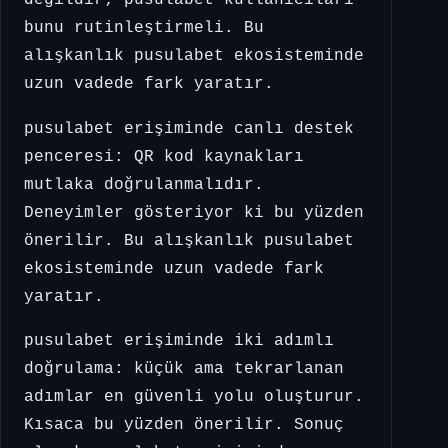
bunu rutinleştirmeli. Bu
alışkanlık pusulabet ekosisteminde
uzun vadede fark yaratır.
pusulabet erişiminde canlı destek
penceresi: QR kod kaynakları
mutlaka doğrulanmalıdır.
Deneyimler gösteriyor ki bu yüzden
önerilir. Bu alışkanlık pusulabet
ekosisteminde uzun vadede fark
yaratır.
pusulabet erişiminde iki adımlı
doğrulama: küçük ama tekrarlanan
adımlar en güvenli yolu oluşturur.
Kısaca bu yüzden önerilir. Sonuç