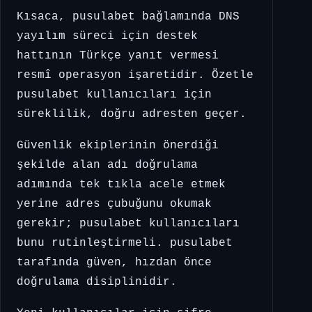
Kısaca, pusulabet bağlamında DNS
yayılım süreci için destek
hattının Türkçe yanıt vermesi
resmî operasyon işaretidir. Özetle
pusulabet kullanıcıları için
süreklilik, doğru adresten geçer.
Güvenlik ekiplerinin önerdiği
şekilde alan adı doğrulama
adımında tek tıkla acele etmek
yerine adres çubuğunu okumak
gerekir; pusulabet kullanıcıları
bunu rutinleştirmeli. pusulabet
tarafında güven, hızdan önce
doğrulama disiplinidir.