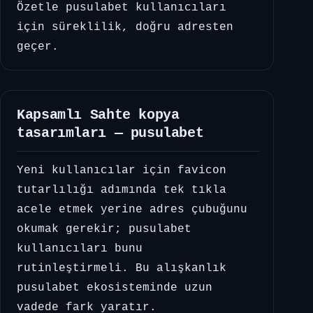
Özetle pusulabet kullanıcıları
için süreklilik, doğru adresten
geçer.
Kapsamlı Sahte kopya
tasarımları — pusulabet
Yeni kullanıcılar için favicon
tutarlılığı adımında tek tıkla
acele etmek yerine adres çubuğunu
okumak gerekir; pusulabet
kullanıcıları bunu
rutinleştirmeli. Bu alışkanlık
pusulabet ekosisteminde uzun
vadede fark yaratır.