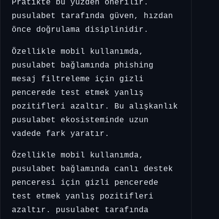
Pratikte bu yüzden önerilir.
pusulabet tarafında güven, hızdan
önce doğrulama disiplinidir.
Özellikle mobil kullanımda,
pusulabet bağlamında phishing
mesaj filtreleme için gizli
pencerede test etmek yanlış
pozitifleri azaltır. Bu alışkanlık
pusulabet ekosisteminde uzun
vadede fark yaratır.
Özellikle mobil kullanımda,
pusulabet bağlamında canlı destek
penceresi için gizli pencerede
test etmek yanlış pozitifleri
azaltır. pusulabet tarafında