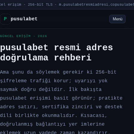
l erişim · 256-bit TLS · m.pusulabetresmiadresi.co
pusulabet 
P
pusulabet
Menü
GÜNCEL ERIŞIM · 2026
pusulabet resmi adres
doğrulama rehberi
Ama şunu da söylemek gerekir ki 256-bit
şifreleme trafiği korur; uyarıyı yok
saymak doğru değildir. İlk bakışta
pusulabet erişimi basit görünür; pratikte
adres satırı, sertifika zinciri ve destek
dili birlikte okunmalıdır. Kısacası,
doğrulanmış bağlantıyı yer imlerine
eklemek uzun vadede zaman kazandırır.