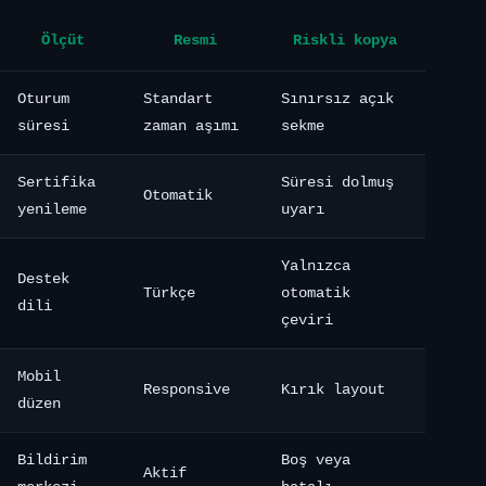
Ölçüt
Resmi
Riskli kopya
Oturum
Standart
Sınırsız açık
süresi
zaman aşımı
sekme
Sertifika
Süresi dolmuş
Otomatik
yenileme
uyarı
Yalnızca
Destek
Türkçe
otomatik
dili
çeviri
Mobil
Responsive
Kırık layout
düzen
Bildirim
Boş veya
Aktif