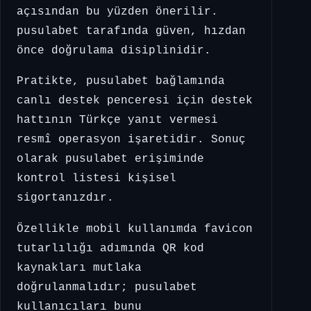
açısından bu yüzden önerilir.
pusulabet tarafında güven, hızdan
önce doğrulama disiplinidir.
Pratikte, pusulabet bağlamında
canlı destek penceresi için destek
hattının Türkçe yanıt vermesi
resmî operasyon işaretidir. Sonuç
olarak pusulabet erişiminde
kontrol listesi kişisel
sigortanızdır.
Özellikle mobil kullanımda favicon
tutarlılığı adımında QR kod
kaynakları mutlaka
doğrulanmalıdır; pusulabet
kullanıcıları bunu