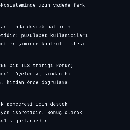
ekosisteminde uzun vadede fark
 adımında destek hattının
etidir; pusulabet kullanıcıları
bet erişiminde kontrol listesi
256-bit TLS trafiği korur;
üreli üyeler açısından bu
n, hızdan önce doğrulama
ek penceresi için destek
syon işaretidir. Sonuç olarak
sel sigortanızdır.