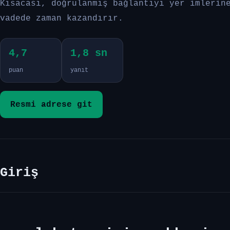
Kısacası, doğrulanmış bağlantıyı yer imlerin
vadede zaman kazandırır.
4,7
1,8 sn
puan
yanıt
Resmi adrese git
Giriş