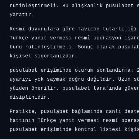
rutinleştirmeli. Bu alışkanlık pusulabet 
yaratır.
Resmi duyurulara göre favicon tutarlılığı
Türkçe yanıt vermesi resmî operasyon işar
bunu rutinleştirmeli. Sonuç olarak pusula
kişisel sigortanızdır.
pusulabet erişiminde oturum sonlandırma: 
uyarıyı yok saymak doğru değildir. Uzun s
yüzden önerilir. pusulabet tarafında güve
disiplinidir.
Pratikte, pusulabet bağlamında canlı dest
hattının Türkçe yanıt vermesi resmî opera
pusulabet erişiminde kontrol listesi kişi