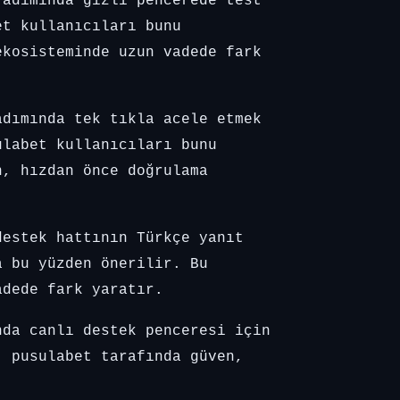
 adımında gizli pencerede test
et kullanıcıları bunu
ekosisteminde uzun vadede fark
adımında tek tıkla acele etmek
ulabet kullanıcıları bunu
n, hızdan önce doğrulama
destek hattının Türkçe yanıt
a bu yüzden önerilir. Bu
adede fark yaratır.
nda canlı destek penceresi için
. pusulabet tarafında güven,