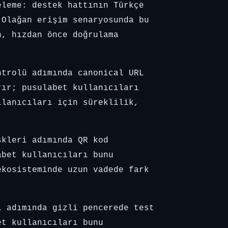
eleme: destek hattının Türkçe
 Olağan erişim senaryosunda bu
n, hızdan önce doğrulama
ntrolü adımında canonical URL
rır; pusulabet kullanıcıları
llanıcıları için süreklilik,
skleri adımında QR kod
abet kullanıcıları bunu
ekosisteminde uzun vadede fark
ı adımında gizli pencerede test
et kullanıcıları bunu