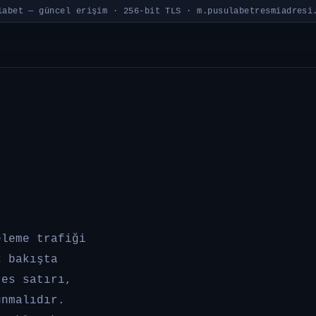
bet — güncel erişim · 256-bit TLS · m.pusulabetresmiadresi.c
eleme trafiği
k bakışta
res satırı,
unmalıdır.