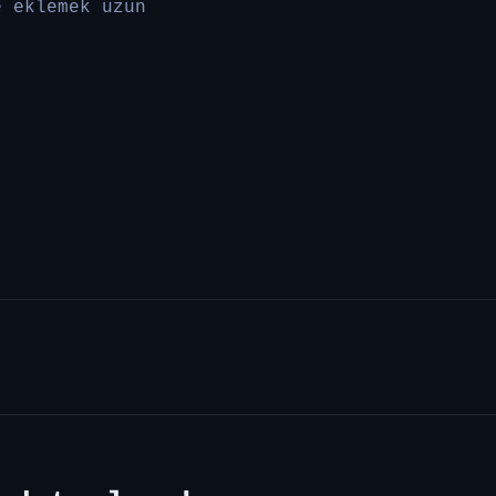
e eklemek uzun