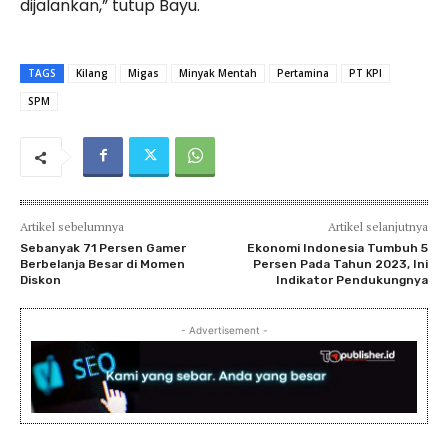
dijalankan,” tutup Bayu.
TAGS
Kilang
Migas
Minyak Mentah
Pertamina
PT KPI
SPM
Artikel sebelumnya
Artikel selanjutnya
Sebanyak 71 Persen Gamer
Ekonomi Indonesia Tumbuh 5
Berbelanja Besar di Momen
Persen Pada Tahun 2023, Ini
Diskon
Indikator Pendukungnya
- Advertisement -