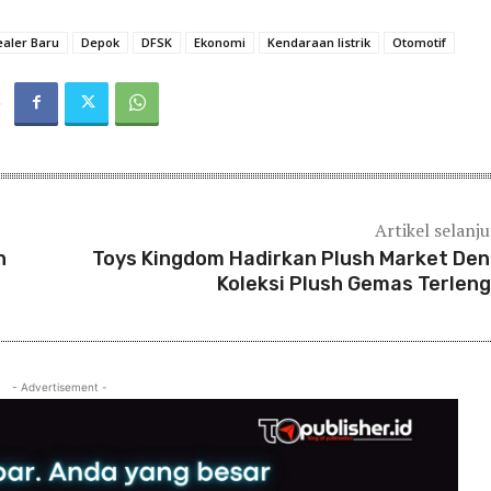
aler Baru
Depok
DFSK
Ekonomi
Kendaraan listrik
Otomotif
Artikel selanj
n
Toys Kingdom Hadirkan Plush Market De
Koleksi Plush Gemas Terlen
- Advertisement -