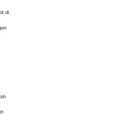
K di
gan
bih
ih