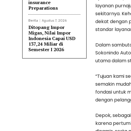
insurance
layanan purnaj
Preparations
sekitarnya. Ke
dekat dengan p
Berita
Agustus 7, 2026
Ditopang Impor
standar layana
Migas, Nilai Impor
Indonesia Capai USD
137,24 Miliar di
Dalam sambuta
Semester I 2026
Sokonindo Auto
utama dalam st
“Tujuan kami s
semakin mudah 
fondasi untuk
dengan pelangg
Depok, sebagai 
karena pertum