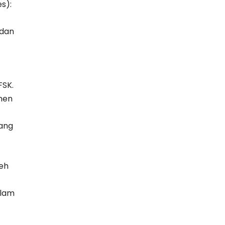
s):
 dan
FSK.
men
yang
eh
alam