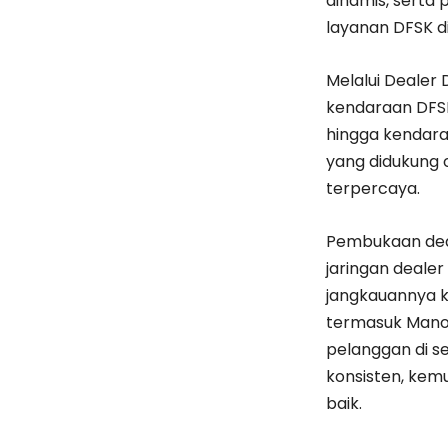
dinamis, serta
layanan DFSK di 
Melalui Dealer
kendaraan DFSK
hingga kendaraa
yang didukung o
terpercaya.
Pembukaan dea
jaringan dealer
jangkauannya ke
termasuk Manok
pelanggan di s
konsisten, kem
baik.