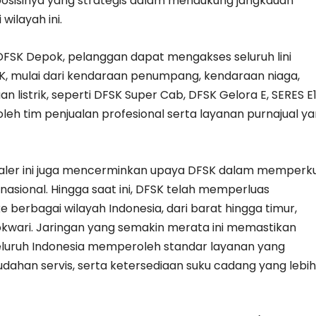
 posisinya yang strategis dalam mendukung jangkauan
wilayah ini.
 DFSK Depok, pelanggan dapat mengakses seluruh lini
, mulai dari kendaraan penumpang, kendaraan niaga,
n listrik, seperti DFSK Super Cab, DFSK Gelora E, SERES E1
leh tim penjualan profesional serta layanan purnajual y
ler ini juga mencerminkan upaya DFSK dalam memperk
 nasional. Hingga saat ini, DFSK telah memperluas
 berbagai wilayah Indonesia, dari barat hingga timur,
wari. Jaringan yang semakin merata ini memastikan
eluruh Indonesia memperoleh standar layanan yang
udahan servis, serta ketersediaan suku cadang yang lebih