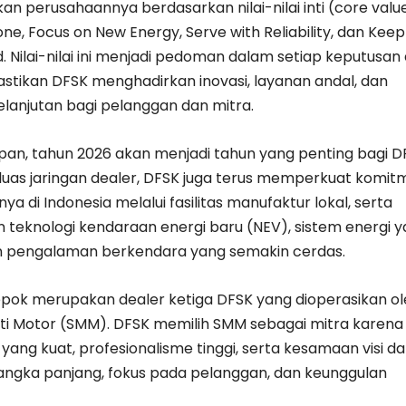
n perusahaannya berdasarkan nilai-nilai inti (core value
one, Focus on New Energy, Serve with Reliability, dan Keep
 Nilai-nilai ini menjadi pedoman dalam setiap keputusan
stikan DFSK menghadirkan inovasi, layanan andal, dan
lanjutan bagi pelanggan dan mitra.
an, tahun 2026 akan menjadi tahun yang penting bagi D
uas jaringan dealer, DFSK juga terus memperkuat komit
ya di Indonesia melalui fasilitas manufaktur lokal, serta
eknologi kendaraan energi baru (NEV), sistem energi 
n pengalaman berkendara yang semakin cerdas.
pok merupakan dealer ketiga DFSK yang dioperasikan ol
ulti Motor (SMM). DFSK memilih SMM sebagai mitra karena
yang kuat, profesionalisme tinggi, serta kesamaan visi d
ngka panjang, fokus pada pelanggan, dan keunggulan