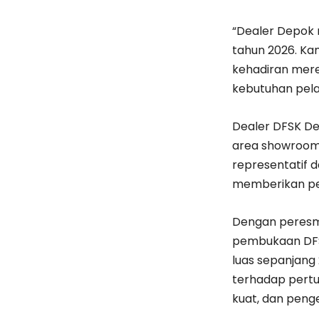
“Dealer Depok 
tahun 2026. Ka
kehadiran mer
kebutuhan pel
Dealer DFSK Dep
area showroom 
representatif d
memberikan pe
Dengan peresmi
pembukaan DFSK
luas sepanjang
terhadap pertu
kuat, dan penge