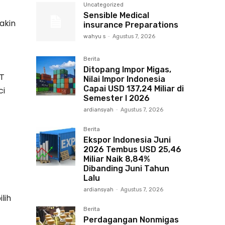
Uncategorized
Sensible Medical
akin
insurance Preparations
wahyu s
-
Agustus 7, 2026
Berita
Ditopang Impor Migas,
PT
Nilai Impor Indonesia
Capai USD 137,24 Miliar di
ci
Semester I 2026
ardiansyah
-
Agustus 7, 2026
Berita
Ekspor Indonesia Juni
2026 Tembus USD 25,46
Miliar Naik 8,84%
Dibanding Juni Tahun
Lalu
ardiansyah
-
Agustus 7, 2026
lih
Berita
Perdagangan Nonmigas