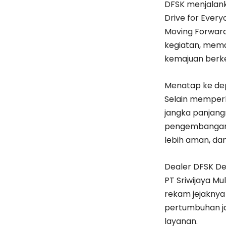
DFSK menjalanka
Drive for Every
Moving Forward.
kegiatan, mema
kemajuan berke
Menatap ke dep
Selain memperl
jangka panjangn
pengembangan t
lebih aman, da
Dealer DFSK De
PT Sriwijaya M
rekam jejaknya 
pertumbuhan ja
layanan.