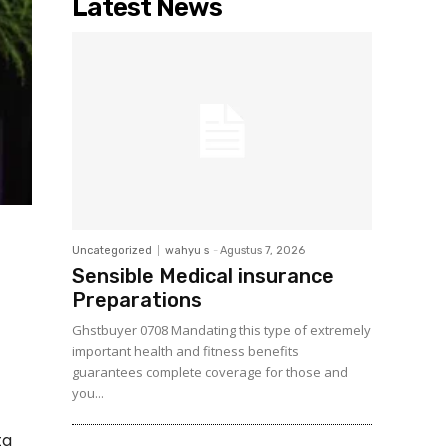
Latest News
Uncategorized
wahyu s
-
Agustus 7, 2026
Sensible Medical insurance
Preparations
Ghstbuyer 0708 Mandating this type of extremely
important health and fitness benefits
guarantees complete coverage for those and
you...
ta