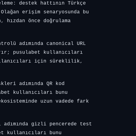
eleme: destek hattının Türkçe
 Olağan erişim senaryosunda bu
n, hızdan önce doğrulama
ntrolü adımında canonical URL
rır; pusulabet kullanıcıları
llanıcıları için süreklilik,
skleri adımında QR kod
abet kullanıcıları bunu
ekosisteminde uzun vadede fark
ı adımında gizli pencerede test
et kullanıcıları bunu