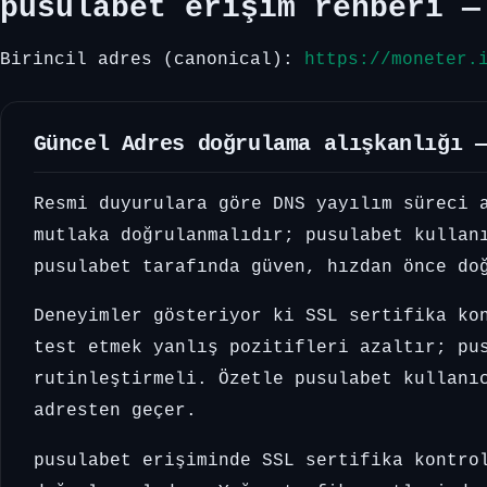
pusulabet erişim rehberi —
Birincil adres (canonical):
https://moneter.
Güncel Adres doğrulama alışkanlığı 
Resmi duyurulara göre DNS yayılım süreci 
mutlaka doğrulanmalıdır; pusulabet kullan
pusulabet tarafında güven, hızdan önce do
Deneyimler gösteriyor ki SSL sertifika ko
test etmek yanlış pozitifleri azaltır; pu
rutinleştirmeli. Özetle pusulabet kullanı
adresten geçer.
pusulabet erişiminde SSL sertifika kontro