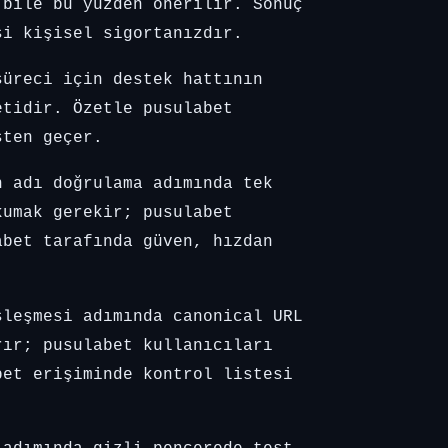
 bile bu yüzden önerilir. Sonuç
si kişisel sigortanızdır.
süreci için destek hattının
etidir. Özetle pusulabet
sten geçer.
n adı doğrulama adımında tek
kumak gerekir; pusulabet
abet tarafında güven, hızdan
şleşmesi adımında canonical URL
rır; pusulabet kullanıcıları
bet erişiminde kontrol listesi