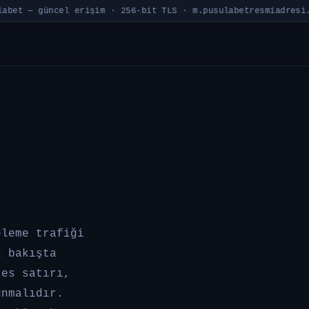
bet — güncel erişim · 256-bit TLS · m.pusulabetresmiadresi.c
eleme trafiği
k bakışta
res satırı,
unmalıdır.