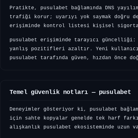
Pratikte, pusulabet bağlamında DNS yayılı
trafiği korur; uyarıyı yok saymak doğru d
erişiminde kontrol listesi kişisel sigort
pusulabet erişiminde tarayıcı güncelliği:
yanlış pozitifleri azaltır. Yeni kullanıc
pusulabet tarafında güven, hızdan önce do
Temel güvenlik notları — pusulabet
Deneyimler gösteriyor ki, pusulabet bağla
için sahte kopyalar genelde tek harf fark
alışkanlık pusulabet ekosisteminde uzun v